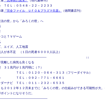
之著
『気導術の真実』
（現代書林刊）
会 ＴＥＬ：０５４８－２２－２２３３
雄著
『完全ファイル ＵＦＯ＆プラズマ兵器』
（徳間書店刊）
末法の世」から「みろくの世」へ
 精神病
 自殺者
チンコとＴＶゲーム
 地磁気
ーズ、エイズ、人工地震
７億人が水不足 （１日の死者６０００人以上）
-------------------------------------------------------- ↓↓
が見離した病気も良くなる
費 ３１兆円が１兆円弱に（？）
ＴＥＬ：０１２０－０６４－３１３（フリーダイヤル）
 ＴＥＬ：０９２－７７１－６６６１
ーナビ ＴＥＬ：０１１－２３２－６５３５
とも２０１２年１２月末までに「みろくの世」の仕組みができる可能性が大。
がポイントになりそうだ。
---------------------------------------------------------