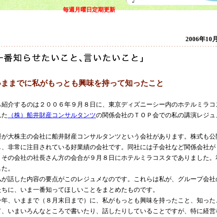
毎週月曜日定期更新
2006年10
いままでに私がもっとも興味を持って知ったこと
紹介するのは２００６年９月８日に、東京ディズニーシー内のホテルミラコ
れた
（株）船井財産コンサルタンツ
の関係会社のＴＯＰ会での私の講演レジュ
が大株主の会社に船井財産コンサルタンツという会社があります。株式も公
し、非常に注目されている好業績の会社です。同社には子会社など関係会社が
、その会社の社長さん方の会合が９月８日にホテルミラコスタでありました。
した。
が話した内容の要点がこのレジュメなのです。これらは私が、グループ会社
たちに、いま一番知ってほしいことをまとめたものです。
年、いままで（８月末日まで）に、私がもっとも興味を持ったこと、知った
て、いまいろんなところで書いたり、話したりしていることですが、特に経営