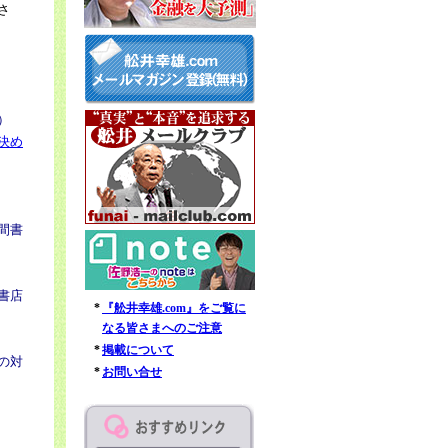
さ
）
決め
R
間書
書店
*
『舩井幸雄.com』をご覧に
なる皆さまへのご注意
*
掲載について
の対
*
お問い合せ