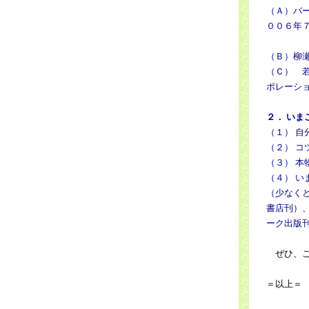
（Ａ）バ
００６年７
（Ｂ）柳
（Ｃ） 
ポレーシ
２． い
（１） 
（２） 
（３） 
（４） 
（少なく
書店刊）
ーク出版
ぜひ、こ
＝以上＝