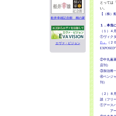
とっては
い。
【（株）
舩井幸雄記念館 桐の家
１．本当
（１）４
①ヴィク
た』
（２０
エヴァ・ビジョン
EXPOSED
②中丸薫
店刊）
③加治将
④ベンジ
刊）
（２）８
談（フリ
①アース
アースハ