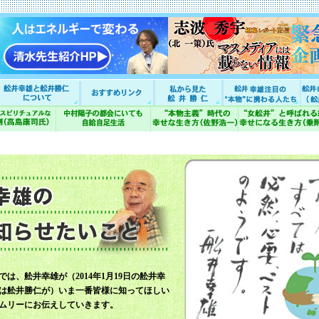
では、舩井幸雄が（2014年1月19日の舩井幸
は舩井勝仁が）いま一番皆様に知ってほしい
ムリーにお伝えしていきます。