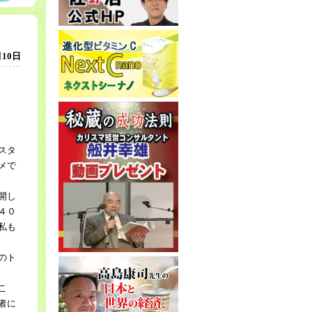
月10日
スタ
メで
開し
４０
私も
のト
こ
者に