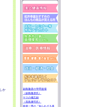
副島隆彦の学問道場
しか
（副島隆彦氏）
ヤスの備忘録
（高島康司氏）
植草一秀の『知られざる真