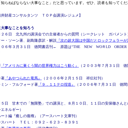
「知らねばならない大事なこと」だと思っています。ぜひ、読者も知ってくだ
船井財産コンサルタンツ ＴＯＰ会講演レジュメ】
に大事なことを知ろう
月２６日 北九州の講演会での主催者からの質問（シークレット ガバメント
ター・ソーン著、副島隆彦訳・解説
『次の超大国は中国だとロックフェラーが
０６年３月３１日 徳間書店刊← 原題は“THE NEW WOＲLD ORDE
”
著
『アメリカに巣くう闇の世界権力はこう動く』
（２００３年７月３１日 徳
一著
『あやつられた竜馬』
（２００６年２月１５日 祥伝社刊）
ャミン・フルフォード著
『９．１１テロ捏造』
（２００６年７月３１日 徳間
月５日 甘木での「無限塾」での講演と、８月１０日、１１日の安保徹さんと
ーエネルギー）
ハート編『癒しの復権』（アースハート文庫刊）
ート ＴＥＬ：０９２－６２３－８３９１