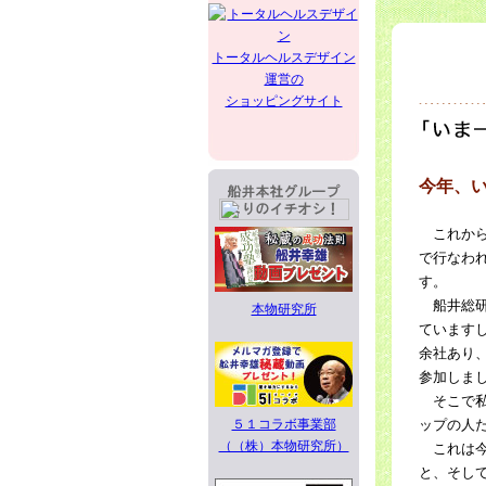
トータルヘルスデザイン
運営の
ショッピングサイト
今年、
これから
で行なわ
す。
船井総研
本物研究所
ています
余社あり
参加しま
そこで私
５１コラボ事業部
ップの人
（（株）本物研究所）
これは今
と、そし