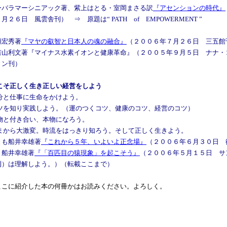
ーバラマーシニアック著、紫上はとる・室岡まさる訳
『アセンションの時代』
月２６日 風雲舎刊） ⇒ 原題は“ PATH of EMPOWERMENT ”
瀬宏秀著
『マヤの叡智と日本人の魂の融合』
（２００６年７月２６日 三五館
若山利文著『マイナス水素イオンと健康革命』（２００５年９月５日 ナナ・
ョン刊）
まこそ正しく生き正しい経営をしよう
自分と仕事に生命をかけよう。
コツを知り実践しよう。（運のつくコツ、健康のコツ、経営のコツ）
本物と付き合い、本物になろう。
いまから大激変。時流をはっきり知ろう。そして正しく生きよう。
とも船井幸雄著
『これから５年、いよいよ正念場』
（２００６年６月３０日 
、船井幸雄著
『「百匹目の猿現象」を起こそう』
（２００６年５月１５日 サ
刊）は理解しよう。）（転載ここまで）
こに紹介した本の何冊かはお読みください。よろしく。