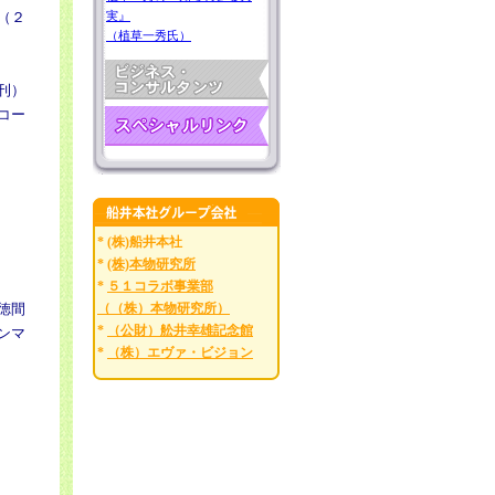
（２
実』
（植草一秀氏）
刊）
コー
* (株)船井本社
*
(株)本物研究所
*
５１コラボ事業部
（（株）本物研究所）
徳間
*
（公財）舩井幸雄記念館
ンマ
*
（株）エヴァ・ビジョン