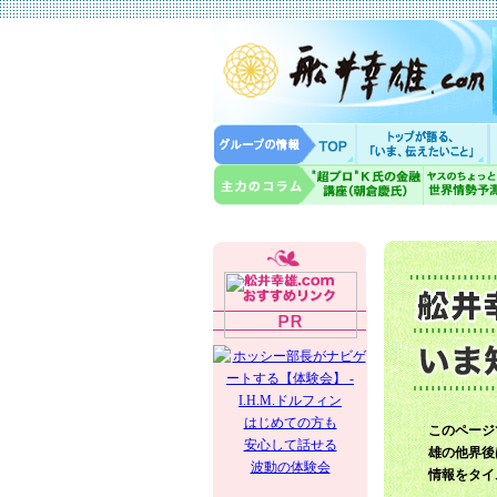
はじめての方も
このページ
安心して話せる
雄の他界後
波動の体験会
情報をタイ