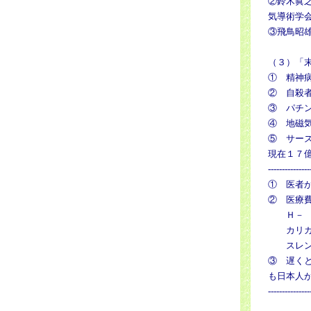
②鈴木眞
気導術学
③飛鳥昭
（３）「
①
②
③ パ
④
⑤ サ
現在１
---------
① 医者
② 医療
Ｈ－ 
カリカ
スレンダ
③ 遅く
も日本人
---------