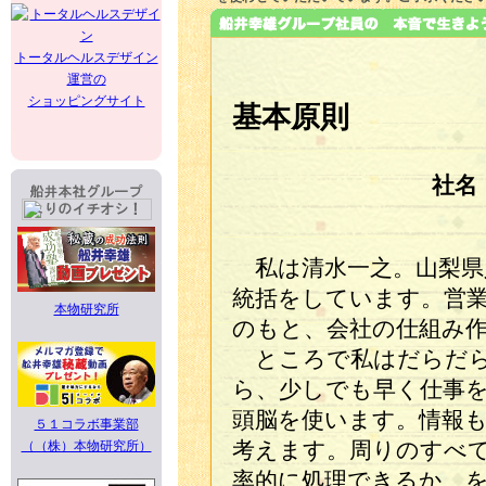
トータルヘルスデザイン
運営の
ショッピングサイト
基本原則
社名
私は清水一之。山梨県
統括をしています。営
本物研究所
のもと、会社の仕組み
ところで私はだらだら
ら、少しでも早く仕事
頭脳を使います。情報
５１コラボ事業部
（（株）本物研究所）
考えます。周りのすべ
率的に処理できるか、