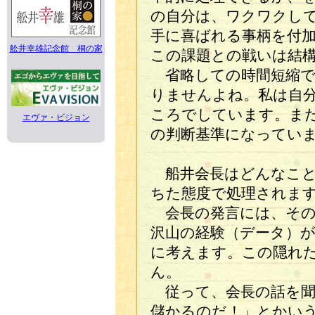
の自分は、ワクワクし
手に喜ばれる事柄を付
舩井幸雄記念館 桐の家
この課題との戦いは結
省略しての時間短縮で
りませんよね。私は自
ころでしています。ま
エヴァ・ビジョン
の判断基準になってい
船井会長はどんなこと
ちた態度で処理されま
会長の発言には、その
沢山の経験（データ）
に考えます。この隠れ
ん。
従って、会長の話を聞
儲かるのだ！」とかい