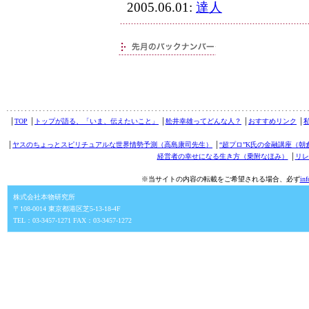
2005.06.01:
達人
│
TOP
│
トップが語る、「いま、伝えたいこと」
│
舩井幸雄ってどんな人？
│
おすすめリンク
│
│
ヤスのちょっとスピリチュアルな世界情勢予測（高島康司先生）
│
“超プロ”K氏の金融講座（朝
経営者の幸せになる生き方（乗附なほみ）
│
リレ
※当サイトの内容の転載をご希望される場合、必ず
in
株式会社本物研究所
〒108-0014 東京都港区芝5-13-18-4F
TEL：03-3457-1271 FAX：03-3457-1272