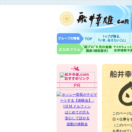
はじめての方も
このページ
安心して話せる
日々仕事を
波動の体験会
（このペー
を使わせて