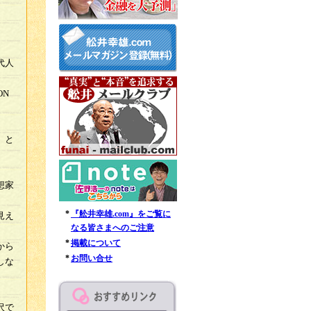
代人
ON
、と
想家
*
『舩井幸雄.com』をご覧に
見え
なる皆さまへのご注意
*
掲載について
から
*
お問い合せ
しな
沢で