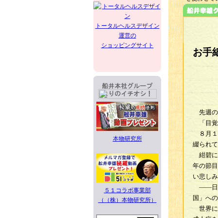
トータルヘルスデザイン
運営の
ショッピングサイト
お手
先週の
「目覚
８月１
本物研究所
綴られて
紺碧に拡
年の節目
い悲しみ
――日
５１コラボ事業部
国」への
（（株）本物研究所）
世界に