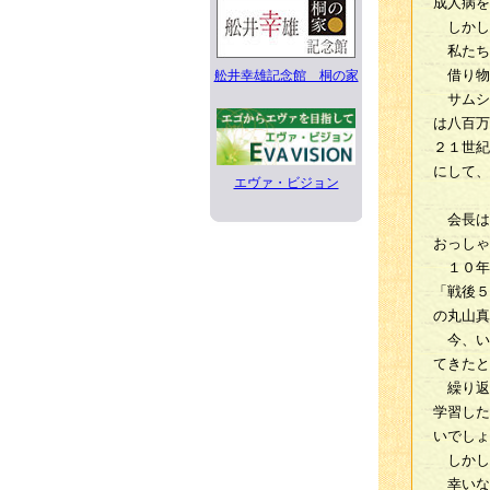
成人病を
しかし
私たち
借り物
舩井幸雄記念館 桐の家
サムシ
は八百万
２１世紀
にして、
エヴァ・ビジョン
会長は
おっしゃ
１０年
「戦後５
の丸山真
今、い
てきたと
繰り返
学習した
いでしょ
しかし
幸いな