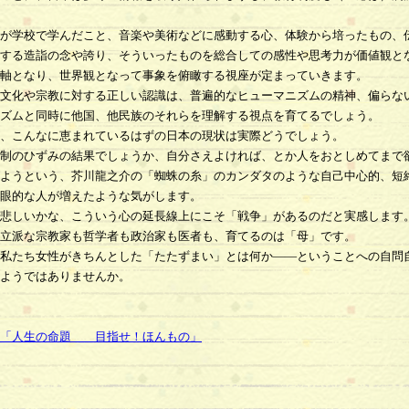
が学校で学んだこと、音楽や美術などに感動する心、体験から培ったもの、
する造詣の念や誇り、そういったものを総合しての感性や思考力が価値観と
軸となり、世界観となって事象を俯瞰する視座が定まっていきます。
文化や宗教に対する正しい認識は、普遍的なヒューマニズムの精神、偏らな
ズムと同時に他国、他民族のそれらを理解する視点を育てるでしょう。
、こんなに恵まれているはずの日本の現状は実際どうでしょう。
制のひずみの結果でしょうか、自分さえよければ、とか人をおとしめてまで
ようという、芥川龍之介の「蜘蛛の糸」のカンダタのような自己中心的、短
眼的な人が増えたような気がします。
悲しいかな、こういう心の延長線上にこそ「戦争」があるのだと実感します
立派な宗教家も哲学者も政治家も医者も、育てるのは「母」です。
私たち女性がきちんとした「たたずまい」とは何か――ということへの自問
ようではありませんか。
「人生の命題 目指せ！ほんもの」