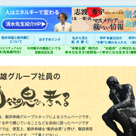
は、船井幸雄グループスタッフによるコラムページです。
する中で感じていることなどを自由に語ったページです
ジでは、便宜上、船井幸雄を“船井会長”と呼び、敬語表現
いただいています。ご了承ください）。