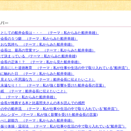
司としての船井会長は・・・ （テーマ：私からみた船井幸雄）
井会長の５つ癖 （テーマ：私からみた船井幸雄）
なおな気持ち （テーマ：私からみた船井幸雄）
井会長は、最高の営業マン （テーマ：私からみた船井幸雄）
べて決まっている (テーマ：私からみた船井幸雄)
井会長の正体！？ （テーマ：私から見た船井幸雄）
を原点にした道徳教育 （テーマ：私が仕事や生活の中で取り入れている“船井流”）
物に触れた日 （テーマ：私からみた船井幸雄）
に見えない不思議な力 （テーマ：船井会長に伝えたいこと）
は永遠なり！！ （テーマ：私が強く影響を受けた船井会長の言葉）
手紙 （テーマ：船井会長に伝えたいこと）
顔 （テーマ：私からみた船井幸雄）
井会長が推薦する本と比嘉照夫さんの本を読んでの感想
分の中の船井流 （テーマ：私が仕事や生活の中で取り入れている“船井流”）
上カレンダー (テーマ：私が強く影響を受けた船井会長の言葉)
るべし超能力 （テーマ：私からみた船井幸雄）
手振り体操・温浴法 （テーマ：私が仕事や生活の中で取り入れている“船井流”）