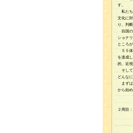
す。
私たち
文化に対
り、判断
自国の
ショナリ
ところが
５５体
を達成し
的、近視
そして
どんなに
まずは
から始め
２周目：