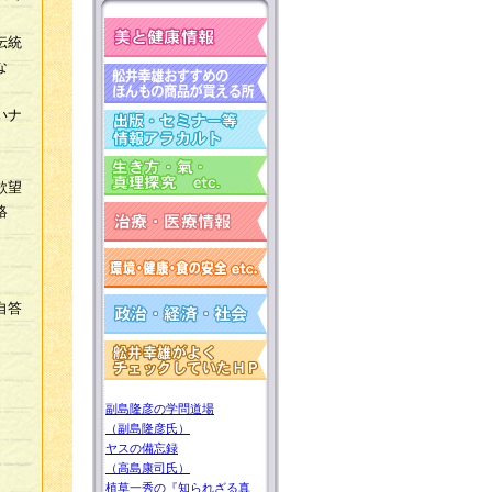
伝統
な
いナ
欲望
絡
。
自答
副島隆彦の学問道場
（副島隆彦氏）
ヤスの備忘録
（高島康司氏）
植草一秀の『知られざる真