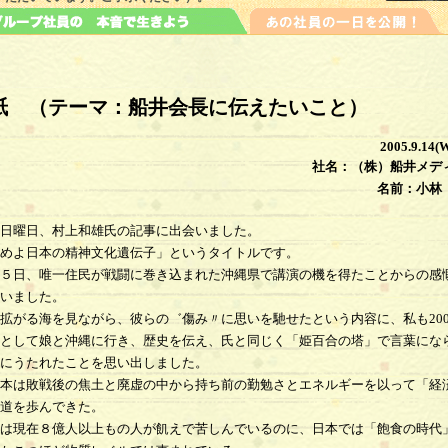
紙 （テーマ：船井会長に伝えたいこと）
2005.9.14(
社名：（株）船井メデ
名前：小林
日曜日、村上和雄氏の記事に出会いました。
めよ日本の精神文化遺伝子」というタイトルです。
５日、唯一住民が戦闘に巻き込まれた沖縄県で講演の機を得たことからの感
いました。
がる海を見ながら、彼らの゛傷み〃に思いを馳せたという内容に、私も200
として娘と沖縄に行き、歴史を伝え、氏と同じく「姫百合の塔」で言葉にな
にうたれたことを思い出しました。
本は敗戦後の焦土と廃虚の中から持ち前の勤勉さとエネルギーを以って「経
道を歩んできた。
は現在８億人以上もの人が飢えで苦しんでいるのに、日本では「飽食の時代