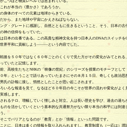
かこつほど物質レベルでは恵まれている。
これが本当の《豊かさ》であろうか。
の身体のすべての元素は地球からきている。
だから、また地球や宇宙にかえさねばならない。
ング・グレートに感謝し、自然とともに生きるということ、そう、日本の古
の神の信仰をもっていた。
は日本の出番である。この高貴な精神文化を持つ日本人のDNAのスイッチを
世界平和に貢献しよう―――という内容でした。
戦後を５０年ではなく６０年ごとのくくりで見た方がその変化がみてとれる
っていたと記憶します。
前、高校生たちとNHKの「映像の世紀」のシリーズを授業のモチーフとして
０年」ということで語りあっていたまさにその８月１５日、奇しくも政治思
男氏の訃報に接し、悄然としたことが思い起こされます。
ろいろな報道を見て、なるほど６０年目の今こそが世界の流れや変化がよく
実感します。
されるテロ、増幅していく憎しみと対立。人は長い歴史を学び、過去の過ち
ものを活かしていくという基本的な共通努力がない限り本当の和平には到達
う。
そこでバリアとなるのが「教育」とか「情報」といった問題です。
ことに、日本は多くの情報を取り入れられますし、教育制度も（一応は）潤