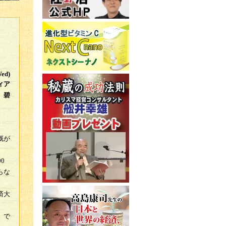
Wed)
ィア
 碧
慨が
0
らな
済大
」で