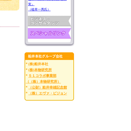
実』
（植草一秀氏）
* (株)船井本社
*
(株)本物研究所
*
５１コラボ事業部
（（株）本物研究所）
*
（公財）舩井幸雄記念館
*
（株）エヴァ・ビジョン