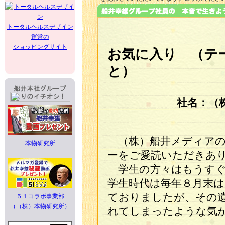
トータルヘルスデザイン
運営の
ショッピングサイト
お気に入り （テ
と）
社名：（
（株）船井メディアの
本物研究所
ーをご愛読いただきあ
学生の方々はもうすぐ
学生時代は毎年８月末
ておりましたが、その
５１コラボ事業部
（（株）本物研究所）
れてしまったような気