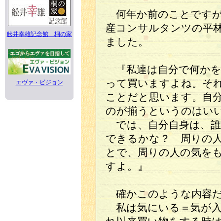
何年か前のことですが
産コンサルタンツの平
舩井幸雄記念館 桐の家
ました。
『私達は自分で何かを
って買いますよね。そ
エヴァ・ビジョン
ことだと思います。自
のが揃うというのはい
では、自分自身は、誰
できるかな？ 周りの
とで、周りの人の気を
すよ。』
確かこのような内容だ
私は気にいる＝気が入