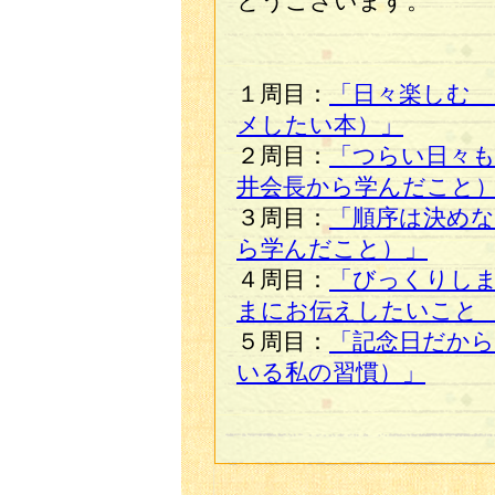
とうございます。
１周目：
「日々楽しむ
メしたい本）」
２周目：
「つらい日々
井会長から学んだこと
３周目：
「順序は決めな
ら学んだこと）」
４周目：
「びっくりし
まにお伝えしたいこと
５周目：
「記念日だか
いる私の習慣）」