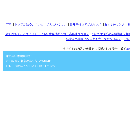
│
TOP
│
トップが語る、「いま、伝えたいこと」
│
舩井幸雄ってどんな人？
│
おすすめリンク
│
│
ヤスのちょっとスピリチュアルな世界情勢予測（高島康司先生）
│
“超プロ”K氏の金融講座（朝
経営者の幸せになる生き方（乗附なほみ）
│
リレ
※当サイトの内容の転載をご希望される場合、必ず
in
株式会社本物研究所
〒108-0014 東京都港区芝5-13-18-4F
TEL：03-3457-1271 FAX：03-3457-1272