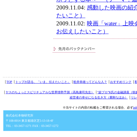
2009.11.04:
感動した映画の紹
たいこと）
2009.11.02:
映画「water」
お伝えしたいこと）
│
TOP
│
トップが語る、「いま、伝えたいこと」
│
舩井幸雄ってどんな人？
│
おすすめリンク
│
│
ヤスのちょっとスピリチュアルな世界情勢予測（高島康司先生）
│
“超プロ”K氏の金融講座（朝
経営者の幸せになる生き方（乗附なほみ）
│
リレ
※当サイトの内容の転載をご希望される場合、必ず
in
株式会社本物研究所
〒108-0014 東京都港区芝5-13-18-4F
TEL：03-3457-1271 FAX：03-3457-1272