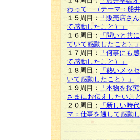
１４周目：
「船井幸雄オ
わって （テーマ：船
１５周目：
「販売店さ
て感動したこと）」
１６周目：
「問いと共に
ていて感動したこと）
１７周目：
「何事にも感
て感動したこと）」
１８周目：
「熱いメッ
いて感動したこと）」
１９周目：
「本物を探究
さまにお伝えしたいこ
２０周目：
「新しい時代
マ：仕事を通して感動