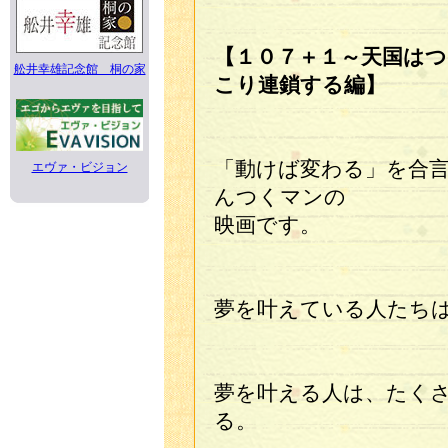
【１０７＋１～天国はつ
舩井幸雄記念館 桐の家
こり連鎖する編】
「動けば変わる」を合
エヴァ・ビジョン
んつくマンの
映画です。
夢を叶えている人たち
夢を叶える人は、たく
る。