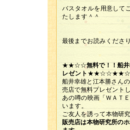
バスタオルを用意して
たします＾＾
最後までお読みくださ
★★☆☆
無料で！！船井
レゼント
★★☆☆★★
船井幸雄と江本勝さんの
売店で無料プレゼント
あの噂の映画「ＷＡＴ
います。
ご友人を誘って本物研
販売店は本物研究所の