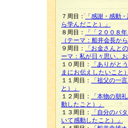
７周目：
「感謝・感動・
ら学んだこと）」
８周目：
「「２００８
（テーマ：船井会長か
９周目：
「お金さんと
ーマ：私が日々思い、
１０周目：
「ありがと
まにお伝えしたいこと
１１周目：
「祖父の一言
と）」
１２周目：
「本物の朝礼
動したこと）」
１３周目：
「自分のパタ
いて感動したこと）」