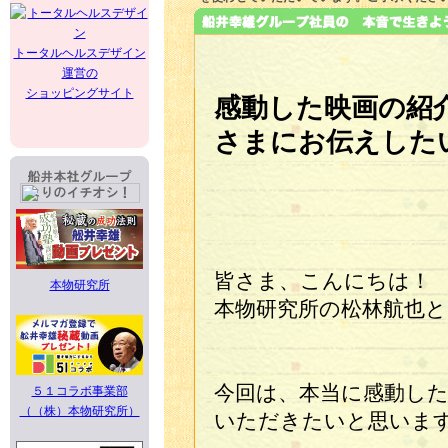
トータルヘルスデザイン
運営の
ショッピングサイト
感動した映画の紹
さまにお伝えした
皆さま、こんにちは！
本物研究所
本物研究所の松林航也
今回は、本当に感動し
５１コラボ事業部
（（株）本物研究所）
いただきたいと思いま