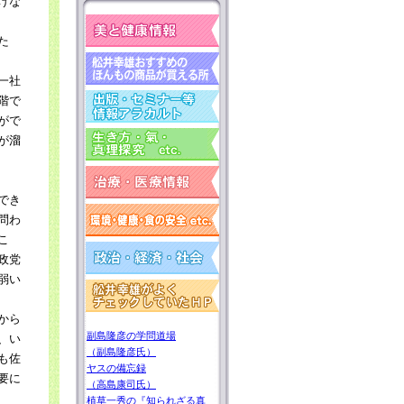
けな
た
一社
階で
がで
が溜
でき
問わ
こ
政党
弱い
から
副島隆彦の学問道場
、い
（副島隆彦氏）
も佐
ヤスの備忘録
要に
（高島康司氏）
植草一秀の『知られざる真