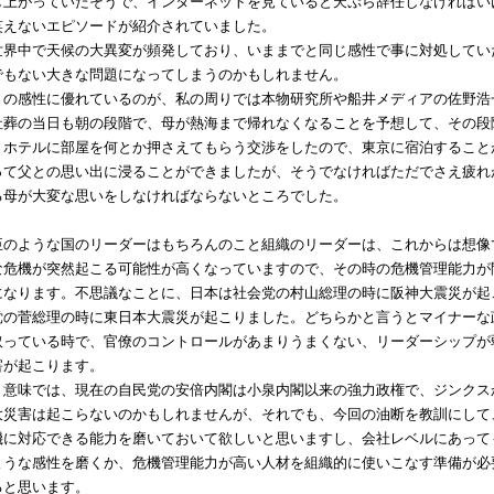
し上がっていたそうで、インターネットを見ていると天ぷら辞任しなければい
笑えないエピソードが紹介されていました。
界中で天候の大異変が頻発しており、いままでと同じ感性で事に対処してい
でもない大きな問題になってしまうのかもしれません。
の感性に優れているのが、私の周りでは本物研究所や船井メディアの佐野浩
社葬の当日も朝の段階で、母が熱海まで帰れなくなることを予想して、その段
くホテルに部屋を何とか押さえてもらう交渉をしたので、東京に宿泊すること
って父との思い出に浸ることができましたが、そうでなければただでさえ疲れ
る母が大変な思いをしなければならないところでした。
のような国のリーダーはもちろんのこと組織のリーダーは、これからは想像
な危機が突然起こる可能性が高くなっていますので、その時の危機管理能力が
になります。不思議なことに、日本は社会党の村山総理の時に阪神大震災が起
党の菅総理の時に東日本大震災が起こりました。どちらかと言うとマイナーな
取っている時で、官僚のコントロールがあまりうまくない、リーダーシップが
害が起こります。
意味では、現在の自民党の安倍内閣は小泉内閣以来の強力政権で、ジンクス
大災害は起こらないのかもしれませんが、それでも、今回の油断を教訓にして
機に対応できる能力を磨いておいて欲しいと思いますし、会社レベルにあって
ような感性を磨くか、危機管理能力が高い人材を組織的に使いこなす準備が必
ると思います。