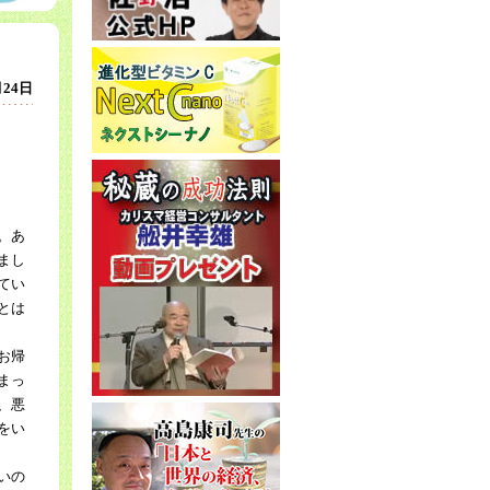
月24日
。あ
まし
てい
とは
お帰
まっ
、悪
をい
いの