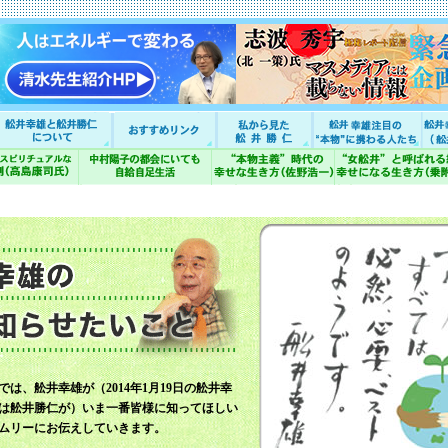
では、舩井幸雄が（2014年1月19日の舩井幸
は舩井勝仁が）いま一番皆様に知ってほしい
ムリーにお伝えしていきます。