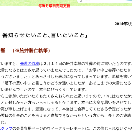
毎週月曜日定期更新
2014年2
影響 （※舩井勝仁執筆）
いますと、
先週の原稿
は２月１４日の舩井幸雄の社葬の前に書いたものです
大雪になるとはまさか思っていませんでしたので、「お寒い中ご会葬いただき
とうございました」とあっさりした表現になってしまっています。原稿を書い
、「足下の悪い中」と書こうかどうか迷いましたが、あそこまでの大雪になる
ていませんでしたので、本当にびっくりしています。
らご参加いただいた方もたくさんおられたと思いますので、中にはなかなか
ことが難しかった方もいらっしゃると存じます。本当に大変な思いをさせてし
お詫び申し上げます。翌週になって、本当はご会葬してくださる予定だったが
め翌日の仕事のことを考えると参加できなかったという方から、多くのご連絡
した。
んクラブ
の会員専用ページのウィークリーレポートに、この信じられないぐら