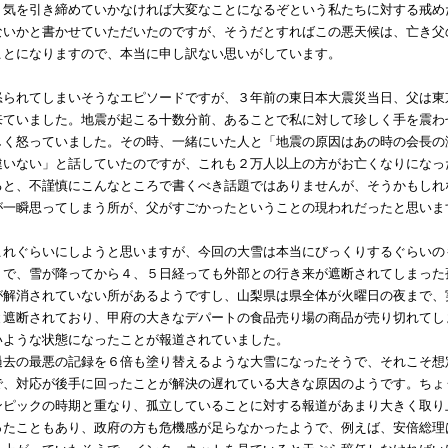
、気を引き締めていかなければ大変なことになるぞという私たちに対する戒め
ないかと書かせていただいたのですが、そうだとすればこの悪天候は、亡き父
ことになりますので、本当に申し訳ない思いがしています。
られてしまいそうなエピソードですが、３年前の東日本大震災当日、父は東
来ていました。地震が起こる十数分前、あることで私に対して珍しく手を震わ
しく怒っていました。その時、一緒にいた人と「地震の原因はあの時の会長の
違いない」と話していたのですが、これも２万人以上の方がお亡くなりになっ
ると、不謹慎にこんなところで書くべき話題ではありませんが、そうかもしれ
が一瞬思ってしまう所が、父がすごかったということの現われだったと思いま
れぐらいにしようと思いますが、今回の大雪は本当にびっくりするぐらいの
うで、雪が降ってから４、５日経っても外部との行き来が遮断されてしまった
が解消されていない所があるようですし、山梨県は県全体が火曜日の夜まで、
と遮断されており、甲府の大きなデパートの食品売り場の商品が売り切れてし
いような状態になったことが報道されていました。
去の最悪の記録を６倍も塗り替えるような大雪になったそうで、それこそ想
で、対応が後手に回ったことが解決の遅れている大きな原因のようです。ちょ
ンピックの時期と重なり、孤立していることに対する報道があまり大きく取り
ったこともあり、政府の方も危機感が足らなかったようで、例えば、安倍総理