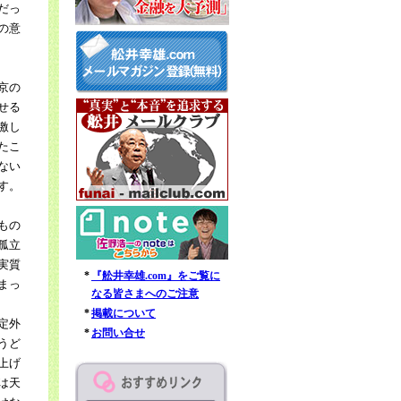
だっ
の意
京の
せる
激し
たこ
ない
す。
もの
孤立
実質
*
『舩井幸雄.com』をご覧に
まっ
なる皆さまへのご注意
*
掲載について
定外
*
お問い合せ
うど
上げ
は天