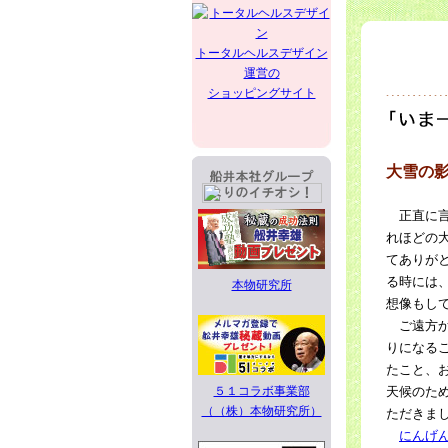
トータルヘルスデザイン
運営の
ショッピングサイト
大雪の
正直に言
れほどの
てありが
る時には
本物研究所
想像もし
ご遠方か
りになる
たこと、
５１コラボ事業部
天候のた
（（株）本物研究所）
ただきま
にんげ