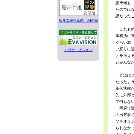
悪天候も
たのでは
思だった
舩井幸雄記念館 桐の家
これも怒
事務所に
ぐらい激
い怒りに
エヴァ・ビジョン
とを考え
とみんな
冗談はこ
だったよ
集落状態
的に外部
て何もな
甲府で過
の出来事
ソチオリ
られなか