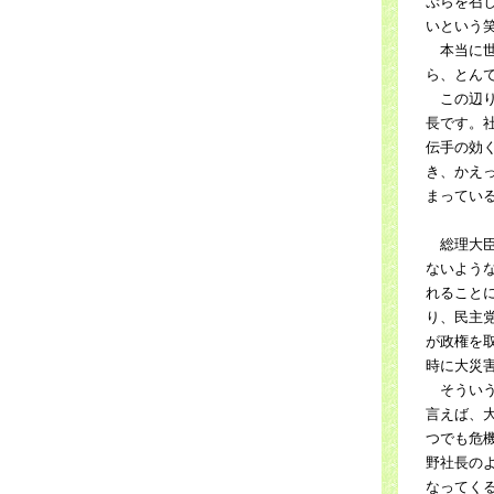
ぷらを召
いという
本当に世
ら、とん
この辺り
長です。
伝手の効
き、かえ
まってい
総理大臣
ないよう
れること
り、民主
が政権を
時に大災
そういう
言えば、
つでも危
野社長の
なってく