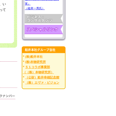
、い
実』
（植草一秀氏）
って
* (株)船井本社
*
(株)本物研究所
*
５１コラボ事業部
（（株）本物研究所）
*
（公財）舩井幸雄記念館
*
（株）エヴァ・ビジョン