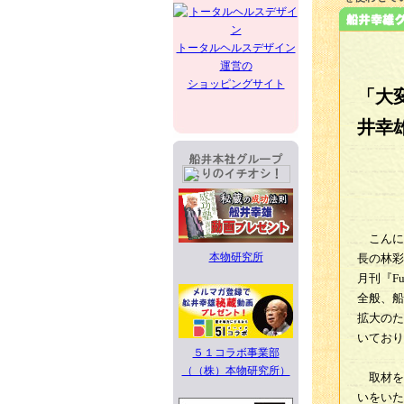
トータルヘルスデザイン
運営の
ショッピングサイト
「大
井幸
こんにち
本物研究所
長の林彩
月刊『F
全般、船
拡大のた
いており
５１コラボ事業部
（（株）本物研究所）
取材を
いをいた