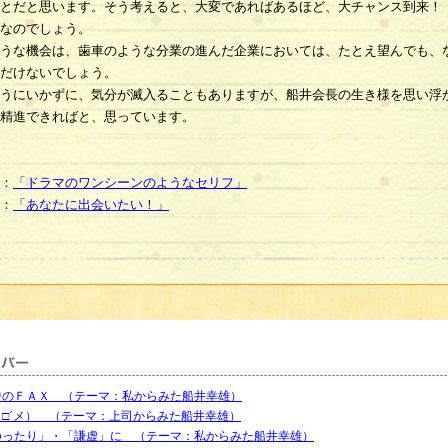
とだと思います。そう考えると、大変であればあるほど、大チャンス到来！
なのでしょう。
うな機会は、歯車のような分業の進んだ企業においては、たとえ望んでも、
だけないでしょう。
うにいかずに、気分が滅入ることもありますが、船井会長の生き様を思い浮
精進できればと、思っています。
：
「ドラマのワンシーンのようなセリフ」
：
「あなたに出会いたい！」
中のＦＡＸ （テーマ：私からみた船井幸雄）
｀□´メ） （テーマ：上司からみた船井幸雄）
ゆったり」・「謙虚」に （テーマ：私からみた船井幸雄）