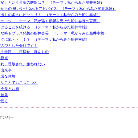
大変」という言葉の解釈は？ （テーマ：私からみた船井幸雄）
長からの 思いやり溢れるアドバイス （テーマ：私からみた船井幸雄）
き出しの多さにビックリ！ （テーマ：私からみた船井幸雄）
つのコツ （テーマ：私が強く影響を受けた船井会長の言葉）
んばることを続ける （テーマ：私からみた船井幸雄）
んな時もプラス発想の船井会長 （テーマ：私からみた船井幸雄）
イクに氣・・・！？ （テーマ：私からみた船井幸雄）
びのびとした会社です！
生の命題 目指せ！ほんもの
の原点
かれ、尊敬され、嫌われない
る出来事
思議な体験
さなことでもこつこつと
井会長とお肉
員信条
で聴く