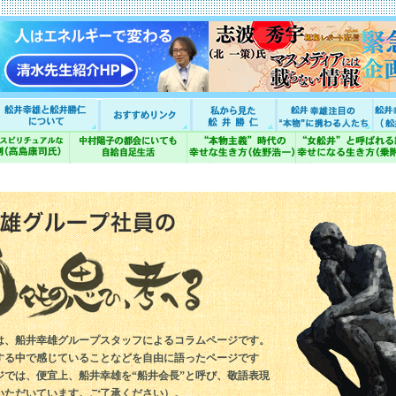
は、船井幸雄グループスタッフによるコラムページです。
する中で感じていることなどを自由に語ったページです
ジでは、便宜上、船井幸雄を“船井会長”と呼び、敬語表現
いただいています。ご了承ください）。