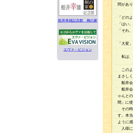
問があり
「どのよ
舩井幸雄記念館 桐の家
「はい、
「それ、
「大変」
エヴァ・ビジョン
私は、
このよ
まさしく
船井会
船井会
ゃんとの
間」に使
その時
す。本当
ように感
人様に