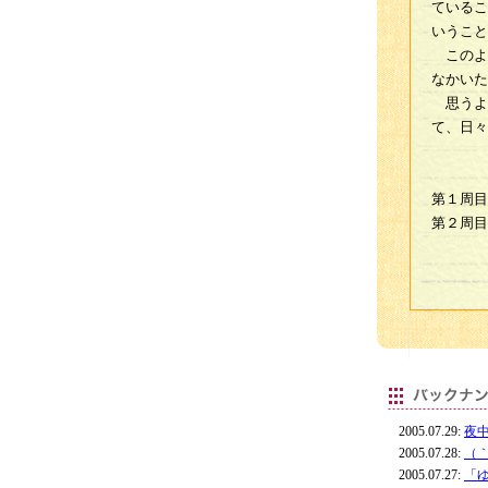
ているこ
いうこと
このよ
なかいた
思うよ
て、日々
第１周目
第２周目
2005.07.29:
夜
2005.07.28:
（
2005.07.27:
「