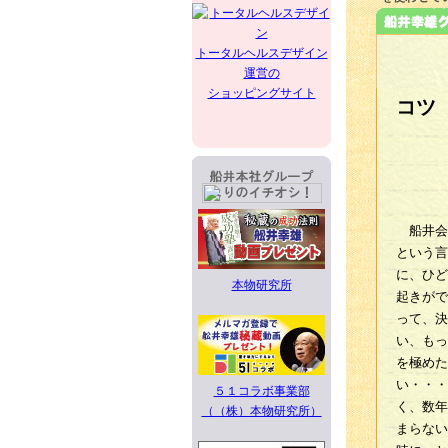
トータルヘルスデザイン
運営の
ショッピングサイト
コツ
船井会
という言
に、ひど
本物研究所
起きがで
って、決
い、もっ
を極めた
い・・・
５１コラボ事業部
く、数年
（（株）本物研究所）
まらない