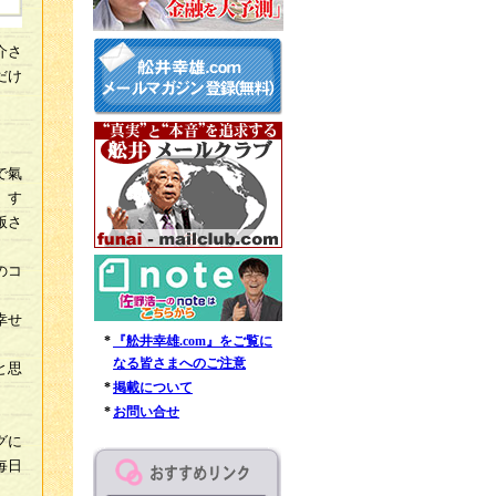
介さ
だけ
で氣
。す
版さ
のコ
幸せ
*
『舩井幸雄.com』をご覧に
なる皆さまへのご注意
と思
*
掲載について
*
お問い合せ
グに
毎日