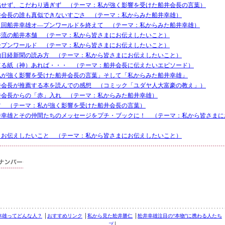
協せず、こだわり過ぎず （テーマ：私が強く影響を受けた船井会長の言葉）
井会長の誰も真似できないすごさ （テーマ：私からみた船井幸雄）
４回船井幸雄オ―プンワールドを終えて （テーマ：私からみた船井幸雄）
井流の船井本舗 （テーマ：私から皆さまにお伝えしたいこと）
ープンワールド （テーマ：私から皆さまにお伝えしたいこと）
的日経新聞の読み方 （テーマ：私から皆さまにお伝えしたいこと）
てる紙（神）あれば・・・ （テーマ：船井会長に伝えたいエピソード）
私が強く影響を受けた船井会長の言葉」そして「私からみた船井幸雄」
井会長が推薦する本を読んでの感想 （コミック「ユダヤ人大富豪の教え」）
井会長からの「赤」入れ （テーマ：私からみた船井幸雄）
ツ （テーマ：私が強く影響を受けた船井会長の言葉）
井幸雄とその仲間たちのメッセージをプチ・ブックに！ （テーマ：私から皆さまに
まお伝えしたいこと （テーマ：私から皆さまにお伝えしたいこと）
幸雄ってどんな人？
│
おすすめリンク
│
私から見た舩井勝仁
│
舩井幸雄注目の“本物”に携わる人たち
プ
│