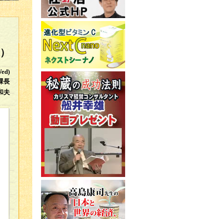
）
Wed)
課長
和夫