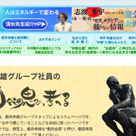
は、船井幸雄グループスタッフによるコラムページです。
する中で感じていることなどを自由に語ったページです
ジでは、便宜上、船井幸雄を“船井会長”と呼び、敬語表現
いただいています。ご了承ください）。