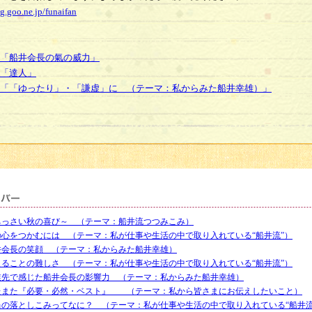
og.goo.ne.jp/funaifan
「船井会長の氣の威力」
「達人」
「「ゆったり」・「謙虚」に （テーマ：私からみた船井幸雄）」
ちっさい秋の喜び～ （テーマ：船井流つつみこみ）
の心をつかむには （テーマ：私が仕事や生活の中で取り入れている“船井流”）
井会長の笑顔 （テーマ：私からみた船井幸雄）
えることの難しさ （テーマ：私が仕事や生活の中で取り入れている“船井流”）
業先で感じた船井会長の影響力 （テーマ：私からみた船井幸雄）
たまた『必要・必然・ベスト』 （テーマ：私から皆さまにお伝えしたいこと）
当の落としこみってなに？ （テーマ：私が仕事や生活の中で取り入れている“船井流