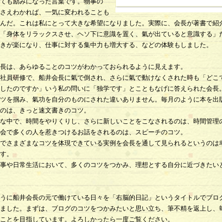
ても励みになった言葉です。物事の
さえわかれば、一気に変われることも
んだ。これは私にとって大きな希望になりました。実際に、会長が著書で紹
「身体をリラックスさせ、ヘソ下に意識を置く、氣が出ていると意識する」
きが楽になり、仕事に対する集中力も増大する、などの体験もしました。
長は、あらゆることのコツがわかっておられるように見えます。
社員研修で、船井会長に氣で倒され、さらに氣で動けなくされた時も「どこ
したのですか」いう私の問いに「独学です」とこともなげに答えられた会長
ツを掴み、氣功を自分のものにされた違いありません。毎月のように本を出
のは、きっと速文書きのコツ。
な中で、時間をやりくりし、さらに新しいことをこなされるのは、時間管理
会で多くの人を惹きつけるお話をされるのは、スピーチのコツ。
でさまざまなコツを体現できている実例を会長を通して見られるというのは
す。
事や日常生活において、多くのコツをつかみ、理想とする自分に近づきたい
うに船井会長の元で働けている日々を「右脳的日記」というタイトルでブロ
ました。まずは、ブログのコツをつかみたいと思い立ち、筆不精を返上し、
ことを目指しています。よろしかったら一度ご覧ください。