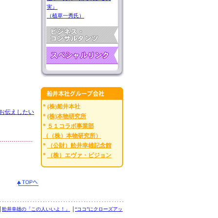
実』
（植草一秀氏）
* (株)船井本社
お伝えしたい
*
(株)本物研究所
*
５１コラボ事業部
（（株）本物研究所）
*
（公財）舩井幸雄記念館
*
（株）エヴァ・ビジョン
│
舩井幸雄の「この人いいよ！」
│
“ココ”にクローズアッ