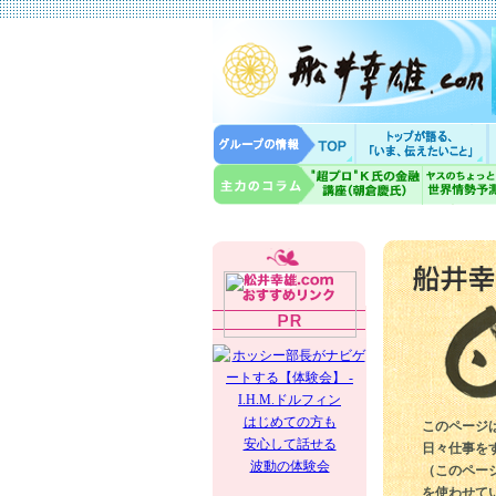
はじめての方も
このページ
安心して話せる
日々仕事を
波動の体験会
（このペー
を使わせて