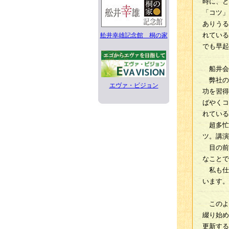
時に、と
「コツ」
ありうる
れている
舩井幸雄記念館 桐の家
でも早起
船井会
弊社の
エヴァ・ビジョン
功を習得
ばやくコ
れている
超多忙
ツ。講演
目の前
なことで
私も仕
います。
このよ
綴り始め
更新する