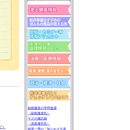
副島隆彦の学問道場
（副島隆彦氏）
ヤスの備忘録
（高島康司氏）
”）
植草一秀の『知られざる真