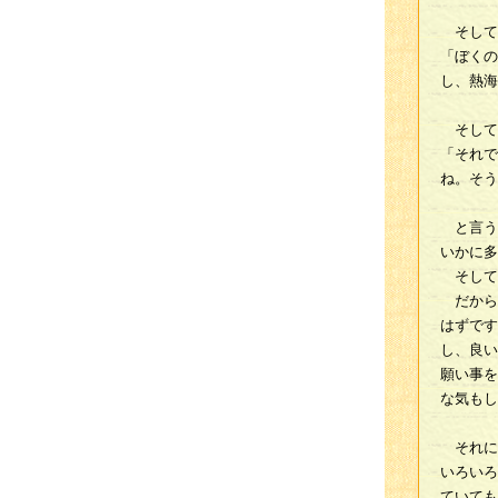
そして
「ぼくの
し、熱海
そして
「それで
ね。そう
と言う
いかに多
そして
だから、
はずです
し、良い
願い事を
な気もし
それに
いろいろ
ていても