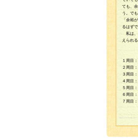
ても、余
う。でも
「余裕が
るはずで
私は、
えられる
１周目：
２周目：
３周目：
４周目：
５周目：
６周目：
７周目：