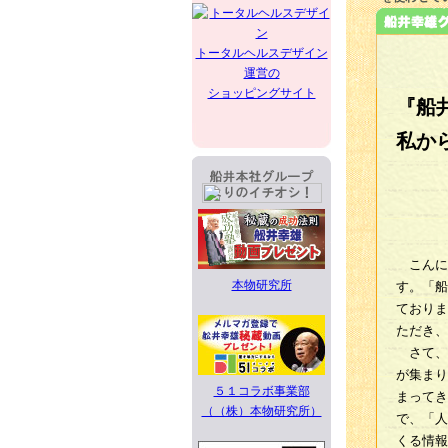
トータルヘルスデザイン
運営の
ショッピングサイト
『船
私か
こんに
本物研究所
す。「船
ておりま
ただき、
さて、
が集まり
５１コラボ事業部
まってき
（（株）本物研究所）
で、「人
くる情報