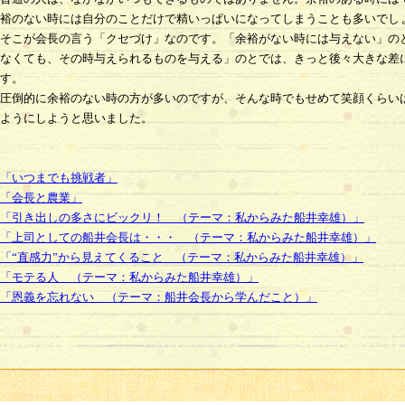
裕のない時には自分のことだけで精いっぱいになってしまうことも多いでし
そこが会長の言う「クセづけ」なのです。「余裕がない時には与えない」の
なくても、その時与えられるものを与える」のとでは、きっと後々大きな差
す。
圧倒的に余裕のない時の方が多いのですが、そんな時でもせめて笑顔くらい
ようにしようと思いました。
「いつまでも挑戦者」
「会長と農業」
「引き出しの多さにビックリ！ （テーマ：私からみた船井幸雄）」
「上司としての船井会長は・・・ （テーマ：私からみた船井幸雄）」
「“直感力”から見えてくること （テーマ：私からみた船井幸雄）」
「モテる人 （テーマ：私からみた船井幸雄）」
「恩義を忘れない （テーマ：船井会長から学んだこと）」