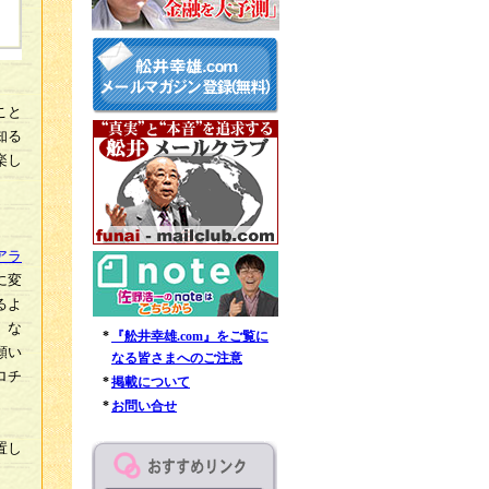
こと
知る
楽し
アラ
に変
るよ
）な
*
『舩井幸雄.com』をご覧に
願い
なる皆さまへのご注意
ロチ
*
掲載について
*
お問い合せ
た。
置し