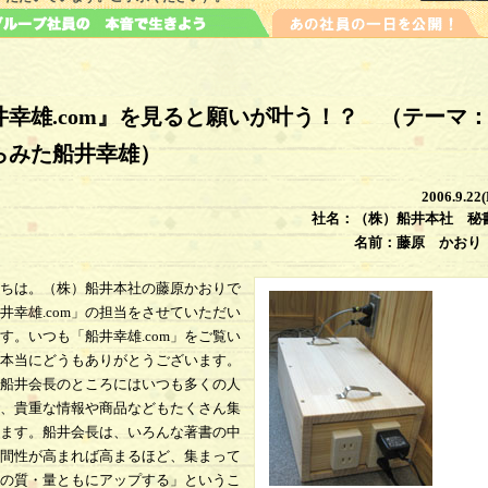
井幸雄.com』を見ると願いが叶う！？ （テーマ
らみた船井幸雄）
2006.9.22(
社名：（株）船井本社 秘
名前：藤原 か
ちは。（株）船井本社の藤原かおりで
井幸雄.com」の担当をさせていただい
す。いつも「船井幸雄.com」をご覧い
本当にどうもありがとうございます。
船井会長のところにはいつも多くの人
、貴重な情報や商品などもたくさん集
ます。船井会長は、いろんな著書の中
間性が高まれば高まるほど、集まって
の質・量ともにアップする」というこ