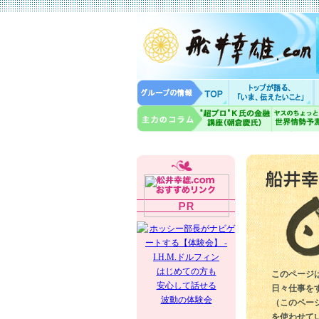
はじめての方も
このページ
安心して話せる
日々仕事を
波動の体験会
（このペー
を使わせて