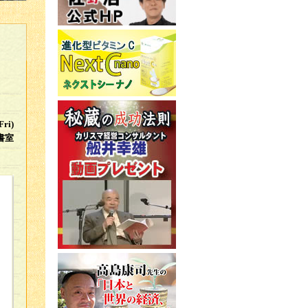
：
Fri)
書室
おり