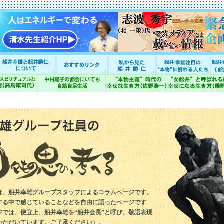
は、船井幸雄グループスタッフによるコラムページです。
する中で感じていることなどを自由に語ったページです
ジでは、便宜上、船井幸雄を“船井会長”と呼び、敬語表現
いただいています。ご了承ください）。