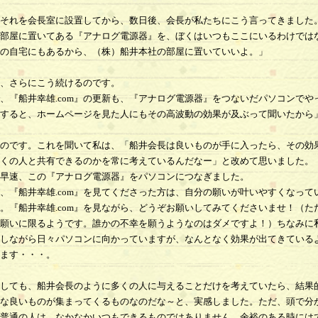
それを会長室に設置してから、数日後、会長が私たちにこう言ってきました
部屋に置いてある『アナログ電源器』を、ぼくはいつもここにいるわけでは
の自宅にもあるから、（株）船井本社の部屋に置いていいよ。」
、さらにこう続けるのです。
、『船井幸雄.com』の更新も、『アナログ電源器』をつないだパソコンでや
すると、ホームページを見た人にもその高波動の効果が及ぶって聞いたから
のです。これを聞いて私は、「船井会長は良いものが手に入ったら、その効
くの人と共有できるのかを常に考えているんだなー」と改めて思いました。
早速、この『アナログ電源器』をパソコンにつなぎました。
『船井幸雄.com』を見てくださった方は、自分の願いが叶いやすくなって
。『船井幸雄.com』を見ながら、どうぞお願いしてみてくださいませ！（た
願いに限るようです。誰かの不幸を願うようなのはダメですよ！）ちなみに
しながら日々パソコンに向かっていますが、なんとなく効果が出てきている
ます・・・。
しても、船井会長のように多くの人に与えることだけを考えていたら、結果
な良いものが集まってくるものなのだな～と、実感しました。ただ、頭で分
普通の人は、なかなかいつもできるものではありません。余裕のある時には