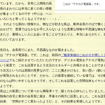
ています。だから、非常に人間性の高
これが『アナログ電源器』です。
長のまわりには本当に多くの良い情報
が集まってくるのです（中には、ヘン
いろいろと寄ってくるようですが・・・）。
、そのような面白い情報や人、物などが好きな私は、船井会長のそばで働く
おかげで、普通ではなかなか手に入らないような貴重な情報や不思議な物を
きたり、素晴らしい人にお会いすることができたりと、本当にありがたく、
ただいております。
先日も、会長宛てにまた、不思議なものが届きました。
は『アナログ電源器』です。これは、前回の
『船井幸雄のこれがイチ押し！
ページ
でもご紹介させていただいたのですが、デジタル電気をアナログ電気
いう装置で、これを設置すると５次元のエネルギーと共鳴させることができ
５次元というのは原因の世界なので、ここに働きかけると、良い思い（願い
が実現されるとのことです。だから、この装置を接続している場では、その
のならば叶いやすくなるそうです。そしてこれを設置した空間自体もイヤシ
ようです。
長はこの装置について前々から興味津々で、届くのを心待ちにしていまし
熱海の自宅と東京の会長室に届き、早速その両方に設置しました。これを設
自身、「空間がすごく変わったようだ」と、その効果を実感したようです。