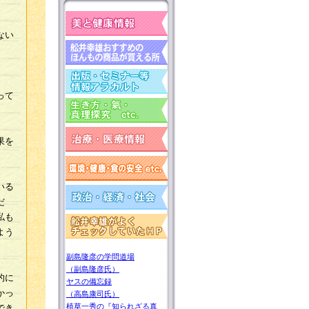
。
ない
って
」
果を
いる
だ
私も
よう
副島隆彦の学問道場
（副島隆彦氏）
的に
ヤスの備忘録
かっ
（高島康司氏）
植草一秀の『知られざる真
でき