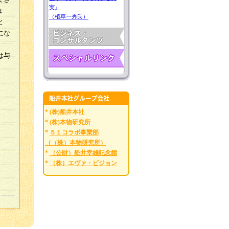
実』
ょ
（植草一秀氏）
と
にな
は与
* (株)船井本社
*
(株)本物研究所
*
５１コラボ事業部
（（株）本物研究所）
*
（公財）舩井幸雄記念館
*
（株）エヴァ・ビジョン