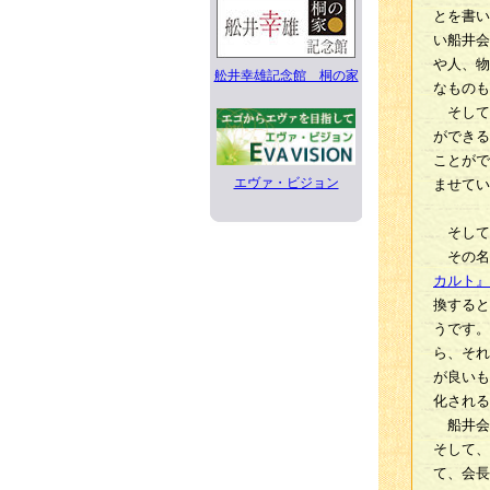
とを書い
い船井会
や人、物
舩井幸雄記念館 桐の家
なものも
そして
ができる
ことがで
エヴァ・ビジョン
ませてい
そして
その名
カルト』
換すると
うです。
ら、それ
が良いも
化される
船井会
そして、
て、会長