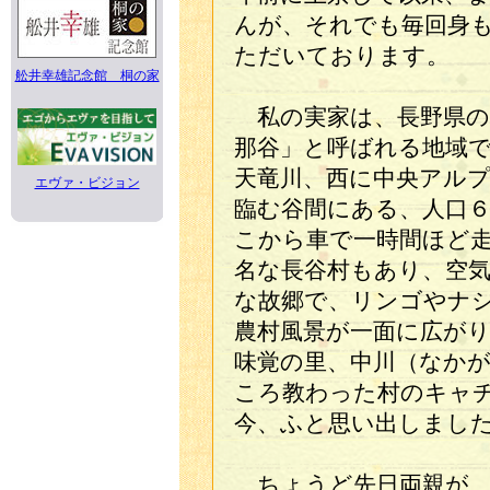
んが、それでも毎回身
ただいております。
舩井幸雄記念館 桐の家
私の実家は、長野県の
那谷」と呼ばれる地域
天竜川、西に中央アル
エヴァ・ビジョン
臨む谷間にある、人口
こから車で一時間ほど
名な長谷村もあり、空
な故郷で、リンゴやナ
農村風景が一面に広が
味覚の里、中川（なか
ころ教わった村のキャ
今、ふと思い出しまし
ちょうど先日両親が、