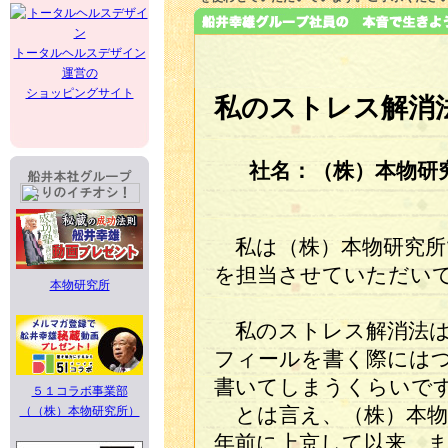
トータルヘルスデザイン
運営の
ショッピングサイト
私のストレス解消
社名：（株）本物研
私は（株）本物研究所
を担当させていただい
本物研究所
私のストレス解消法は
フィールを書く際には
書いてしまうくらいで
５１コラボ事業部
（（株）本物研究所）
とは言え、（株）本物
年前に上京して以来、