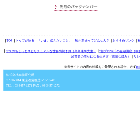
│
TOP
│
トップが語る、「いま、伝えたいこと」
│
舩井幸雄ってどんな人？
│
おすすめリンク
│
│
ヤスのちょっとスピリチュアルな世界情勢予測（高島康司先生）
│
“超プロ”K氏の金融講座（朝
経営者の幸せになる生き方（乗附なほみ）
│
リレ
※当サイトの内容の転載をご希望される場合、必ず
in
株式会社本物研究所
〒108-0014 東京都港区芝5-13-18-4F
TEL：03-3457-1271 FAX：03-3457-1272