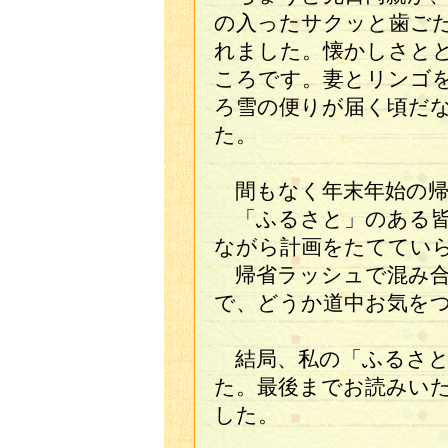
の入ったサクッと歯ご
れました。懐かしさと
ころです。妻とリンゴ
ろ雪の便りが届く頃だ
た。
間もなく年末年始の帰
「ふるさと」のある皆
ながら計画をたててい
帰省ラッシュで混み合
で、どうか道中お気を
結局、私の「ふるさと
た。最後までお読みい
した。