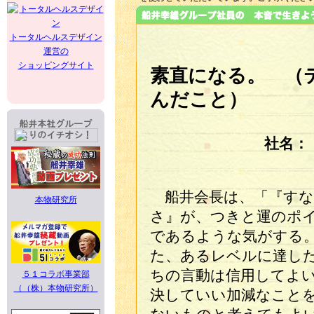
トータルヘルスデザイン
運営の
ショッピングサイト
素直になる。 （
んだこと）
社名：
船井会長は、「『すな
本物研究所
さ』が、つきと運のポ
であるような気がする
た、あるレベルに達し
ちの言動は信用してよ
５１コラボ事業部
（（株）本物研究所）
決していい加減なこと