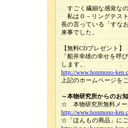
すごく繊細な感覚なの
私はＯ－リングテスト
長の言っている「すな
来事でした。
【無料CDプレゼント】
「船井幸雄の幸せを呼び
します。
http://www.honmono-ken.c
上記のホームページを
～本物研究所からのお
☆ 本物研究所無料メー
http://www.honmono-ken.
☆「ほんもの商品」にご