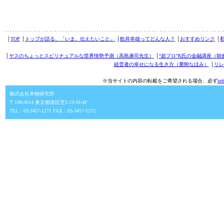
│
TOP
│
トップが語る、「いま、伝えたいこと」
│
舩井幸雄ってどんな人？
│
おすすめリンク
│
│
ヤスのちょっとスピリチュアルな世界情勢予測（高島康司先生）
│
“超プロ”K氏の金融講座（朝
経営者の幸せになる生き方（乗附なほみ）
│
リレ
※当サイトの内容の転載をご希望される場合、必ず
in
株式会社本物研究所
〒108-0014 東京都港区芝5-13-18-4F
TEL：03-3457-1271 FAX：03-3457-1272