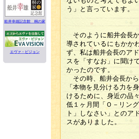
ないものと考えてもよ
う」と言っています。
舩井幸雄記念館 桐の家
そのように船井会長か
導されているにもかか
ず、私は船井会長のア
エヴァ・ビジョン
スを「すなお」に聞け
かったのです。
その時、船井会長から
「本物を見分ける力を
けるために、身近の品
低１ヶ月間「Ｏ－リン
ト」しなさい」とのア
スがありました。