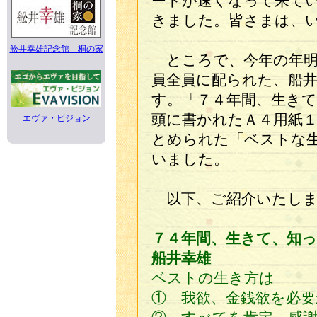
ードが速くなって来て
きました。皆さまは、
舩井幸雄記念館 桐の家
ところで、今年の年明
員全員に配られた、船
す。「７４年間、生き
頭に書かれたＡ４用紙
エヴァ・ビジョン
とめられた「ベストな
いました。
以下、ご紹介いたしま
７４年間、生きて、知
船井幸雄
ベストの生き方は
① 我欲、金銭欲を必要