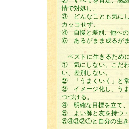
② すべてを肯定、感
情で対処し、
③ どんなことも気に
カッコせず、
④ 自慢と差別、他へ
⑤ あるがまま成るが
ベストに生きるため
① 気にしない、こだ
い、差別しない。
② 「うまくいく」と
③ イメージ化し、う
つづける。
④ 明確な目標を立て
⑤ よい師と友を持つ
⑤④③②①と自分の生