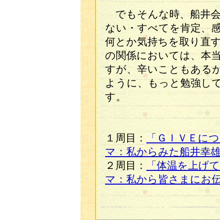
でもそんな時、船井会
ない・すべてを肯定、
何とか気持ちを取り直
の関係においては、本
すが、辛いこともある
ように、もっと勉強し
す。
１周目：
「ＧＩＶＥに
マ：私からみた船井幸
２周目：
「体温を上げ
マ：私から皆さまにお