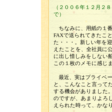
（２００６年１２月２
で）
ちなみに、用紙の１番
FAXで送られてきたこ
た・・・。新しい年を
えたことを、全社員に
に出し惜しみをしない
この１枚のメモに感じ
最近、実はプライベー
と、こんなこと言って
する機会がありました
のですが、あまりよろ
えられた時って、かな