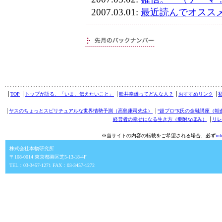
2007.03.01:
最近読んでオスス
│
TOP
│
トップが語る、「いま、伝えたいこと」
│
舩井幸雄ってどんな人？
│
おすすめリンク
│
│
ヤスのちょっとスピリチュアルな世界情勢予測（高島康司先生）
│
“超プロ”K氏の金融講座（朝
経営者の幸せになる生き方（乗附なほみ）
│
リレ
※当サイトの内容の転載をご希望される場合、必ず
in
株式会社本物研究所
〒108-0014 東京都港区芝5-13-18-4F
TEL：03-3457-1271 FAX：03-3457-1272