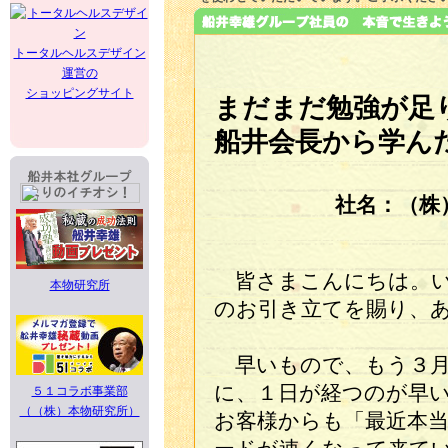
トータルヘルスデザイン
運営の
ショッピングサイト
まだまだ勉強が足
船井会長から学ん
社名：（株
皆さまこんにちは。い
本物研究所
のお引き立てを賜り、
早いもので、もう３月
に、１日が経つのが早
５１コラボ事業部
（（株）本物研究所）
お客様からも「最近本