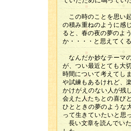
ていたために鳴ってい
この時のことを思い起
の積み重ねのように感
ると、春の夜の夢のよ
か・・・・と思えてく
なんだか妙なテーマの
が、つい最近とても大
時間について考えてし
や試練もあるけれど、
かけがえのない人が残
会えた人たちとの喜び
ひとときの夢のような
って生きていたいと思
長い文章を読んでいた