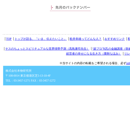
│
TOP
│
トップが語る、「いま、伝えたいこと」
│
舩井幸雄ってどんな人？
│
おすすめリンク
│
│
ヤスのちょっとスピリチュアルな世界情勢予測（高島康司先生）
│
“超プロ”K氏の金融講座（朝
経営者の幸せになる生き方（乗附なほみ）
│
リレ
※当サイトの内容の転載をご希望される場合、必ず
in
株式会社本物研究所
〒108-0014 東京都港区芝5-13-18-4F
TEL：03-3457-1271 FAX：03-3457-1272