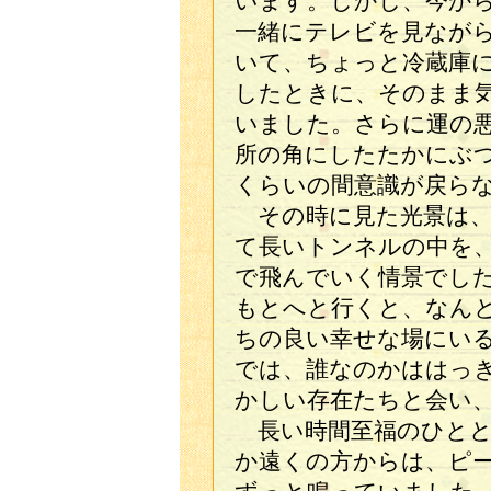
います。しかし、今か
一緒にテレビを見なが
いて、ちょっと冷蔵庫
したときに、そのまま
いました。さらに運の
所の角にしたたかにぶ
くらいの間意識が戻ら
その時に見た光景は、
て長いトンネルの中を
で飛んでいく情景でし
もとへと行くと、なん
ちの良い幸せな場にい
では、誰なのかははっ
かしい存在たちと会
長い時間至福のひとと
か遠くの方からは、ピ