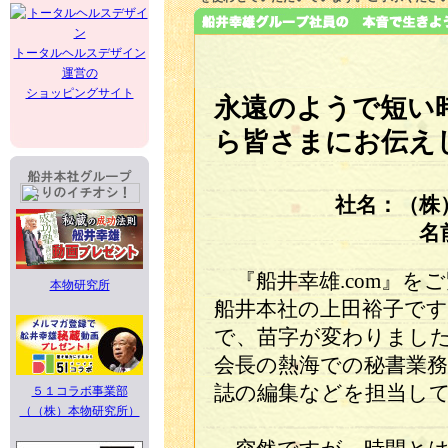
トータルヘルスデザイン
運営の
ショッピングサイト
永遠のようで短い
ら皆さまにお伝え
社名：（株
名
『船井幸雄.com』を
本物研究所
船井本社の上田裕子で
で、苗字が変わりまし
会長の熱海での秘書業
誌の編集などを担当し
５１コラボ事業部
（（株）本物研究所）