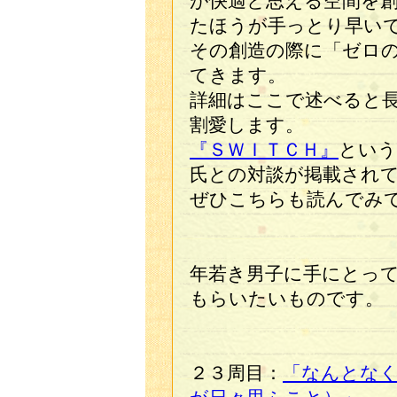
が快適と思える空間を
たほうが手っとり早い
その創造の際に「ゼロ
てきます。
詳細はここで述べると
割愛します。
『ＳＷＩＴＣＨ』
という
氏との対談が掲載され
ぜひこちらも読んでみ
年若き男子に手にとっ
もらいたいものです。
２３周目：
「なんとな