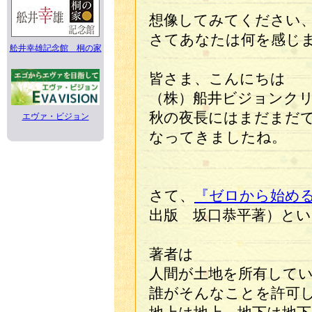
想像してみてください
さてあなたは何を感じ
舩井幸雄記念館 桐の家
皆さま、こんにちは
（株）船井ビジョンク
秋の夜長にはまだまだ
エヴァ・ビジョン
なってきましたね。
さて、
『ゼロから始め
出版 坂口恭平著）と
著者は
人間が土地を所有して
誰がそんなことを許可