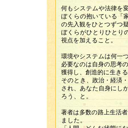
何もシステムや法律を
ぼくらの抱いている「
の先入観をひとつずつ
ぼくらがひとりひとり
視点を加えること。
環境やシステムは何一
必要なのは自身の思考
獲得し、創造的に生き
そのとき、政治・経済
され、あなた自身にし
ろう、と。
著者は多数の路上生活
ました。