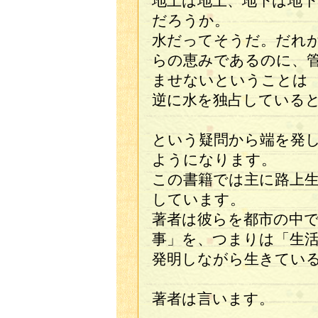
地上は地上、地下は地
だろうか。
水だってそうだ。だれ
らの恵みであるのに、
ませないということは
逆に水を独占している
という疑問から端を発
ようになります。
この書籍では主に路上
しています。
著者は彼らを都市の中
事」を、つまりは「生
発明しながら生きてい
著者は言います。