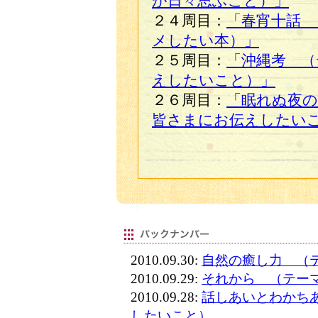
が日々思ふこと）」
２４周目：
「春宵十話 
メしたい本）」
２５周目：
「沖縄考 （
えしたいこと）」
２６周目：
「眠れぬ夜の
皆さまにお伝えしたい
2010.09.30:
自然の癒し力 （
2010.09.29:
それから （テー
2010.09.28:
話しあいとわかち
したいこと）