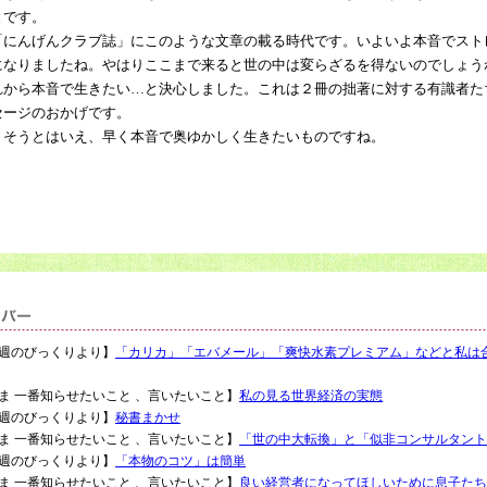
とです。
にんげんクラブ誌」にこのような文章の載る時代です。いよいよ本音でスト
になりましたね。やはりここまで来ると世の中は変らざるを得ないのでしょう
から本音で生きたい…と決心しました。これは２冊の拙著に対する有識者た
セージのおかげです。
そうとはいえ、早く本音で奥ゆかしく生きたいものですね。
：【先週のびっくりより】
「カリカ」「エバメール」「爽快水素プレミアム」などと私は
6：【いま 一番知らせたいこと 、言いたいこと】
私の見る世界経済の実態
：【先週のびっくりより】
秘書まかせ
9：【いま 一番知らせたいこと 、言いたいこと】
「世の中大転換」と「似非コンサルタント
：【先週のびっくりより】
「本物のコツ」は簡単
2：【いま 一番知らせたいこと 、言いたいこと】
良い経営者になってほしいために息子たち