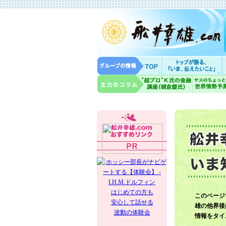
はじめての方も
このページ
安心して話せる
雄の他界後
波動の体験会
情報をタイ