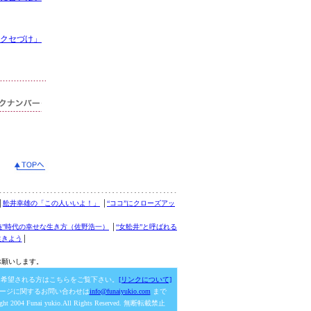
クセづけ」
│
舩井幸雄の「この人いいよ！」
│
“ココ”にクローズアッ
義”時代の幸せな生き方（佐野浩一）
│
“女舩井”と呼ばれる
生きよう
│
お願いします。
を希望される方はこちらをご覧下さい。
[リンクについて]
ージに関するお問い合わせは
info@funaiyukio.com
まで
ight 2004 Funai yukio.All Rights Reserved. 無断転載禁止