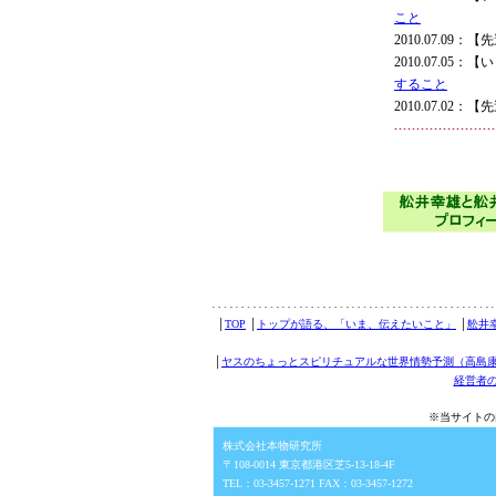
こと
2010.07.09
2010.07.0
すること
2010.07.02
│
TOP
│
トップが語る、「いま、伝えたいこと」
│
舩井
│
ヤスのちょっとスピリチュアルな世界情勢予測（高島
経営者
※当サイトの
株式会社本物研究所
〒108-0014 東京都港区芝5-13-18-4F
TEL：03-3457-1271 FAX：03-3457-1272