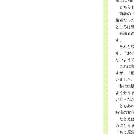
書には別
どちらも
前著の「
格者だっ
ところは
有識者の
す。
それと後
す。「お
ないよう
これは私
すが、「
いました
私は出版
よく分り
い方々だ
ともあれ
時流の変
たとえば
カにとり
「もう原