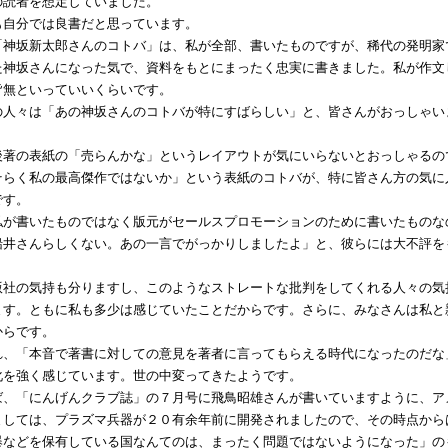
の読者を想定していました。
自分では良書だと思っています。
神坂新太郎さんのコトバ」は、私が全部、書いたものですが、稀代の発明家
た神坂さんになった気で、資料をもとにまったく忠実に書きました。私が作文
皆無といっていいくらいです。
人々は「あの神坂さんのコトバが特にすばらしい」と、皆さんがおっしゃい
著の表紙の「売らんかな」というレイアウトが気にいらないとおっしゃるの
そらく私の最高傑作ではないか」という表紙のコトバが、特に皆さん方の気に
です。
が書いたものではなく版元がセールスプロモーションのために書いたものな
船井さんらしくない。あの一言でがっかりしましたよ」と、彼らには大不評を
。
社の気持も分りますし、このようなストレートな批判をしてくれる人々の気
ます。ともに私も多少は感じていたことだからです。さらに、みなさんは私と
からです。
、「本音で著書に対しての意見を著者に言ってもらえる時代になったのだな
化を強く感じています。世の中変ってきたようです。
、「にんげんクラブ誌」の７月号に飛鳥昭雄さんが書いていますように、ア
ましては、プラズマ兵器が２０有余年前に開発されましたので、その時点から
爆などを保有している国なんてのは、まったく問題ではないようになった」の