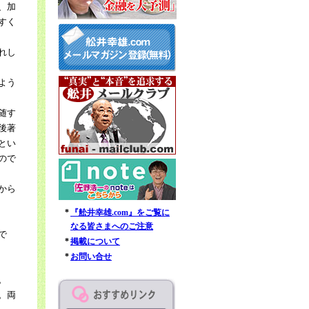
、加
すく
れし
よう
随す
後著
とい
ので
から
*
『舩井幸雄.com』をご覧に
なる皆さまへのご注意
で
*
掲載について
*
お問い合せ
。
。両