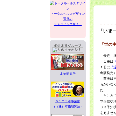
トータルヘルスデザイン
運営の
ショッピングサイト
「世の
最近、拙
１冊は
１冊は
『
出版発売
本物研究所
前著は再
ちがいな
た。
ところで
５１コラボ事業部
マ兵器や
（（株）本物研究所）
０％予知
をえませ