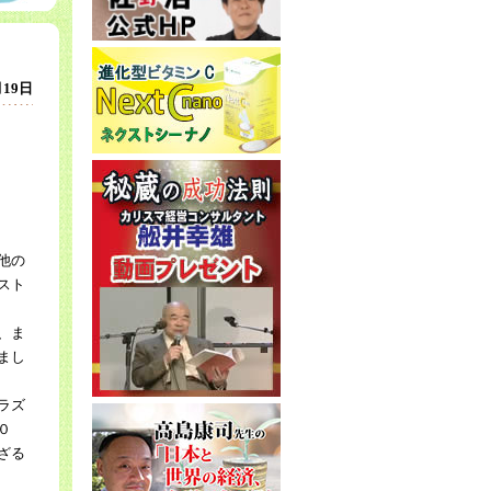
月19日
他の
スト
、ま
まし
ラズ
０
ざる