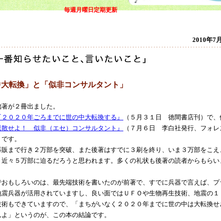
毎週月曜日定期更新
2010年7
中大転換」と「似非コンサルタント」
著が２冊出ました。
『２０２０年ごろまでに世の中大転換する』
（５月３１日 徳間書店刊）で、
退散せよ！ 似非（エセ）コンサルタント』
（７月６日 李白社発行、フォレ
）です。
販まで行き２万部を突破、また後著はすでに３刷を終り、いま３万部をこえ
く近々５万部に迫るだろうと思われます。多くの礼状も後著の読者からもらい
おもしろいのは、最先端技術を書いたのが前著で、すでに兵器で言えば、プ
地震兵器が活用されていますし、良い面ではＵＦＯや生物再生技術、地震の１
技術もできていますので、「まちがいなく２０２０年までに世の中は大転換せ
んよ」というのが、この本の結論です。