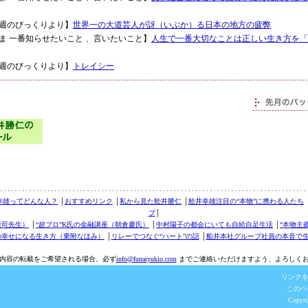
：【先週のびっくりより】
世界一の大道芸人が訝（いぶか）る日本の地方の疲弊
5：【いま 一番知らせたいこと 、言いたいこと】
人生で一番大切なことは正しい生き方を「
：【先週のびっくりより】
トレイシー
幸雄ってどんな人？
│
おすすめリンク
│
私から見た舩井勝仁
│
舩井幸雄注目の“本物”に携わる人たち
プ
│
康司先生）
│
“超プロ”K氏の金融講座（朝倉慶氏）
│
中村陽子の都会にいても自給自足生活
│
“本物主
の幸せになる生き方（乗附なほみ）
│
リレーでつなぐ“ハート”の話
│
船井本社グループ社員の本音で
内容の転載をご希望される場合、必ず
info@funaiyukio.com
までご連絡いただけますよう、よろしく
リンク
このペ
Copyr