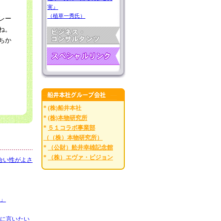
実』
（植草一秀氏）
レー
ね。
ちか
* (株)船井本社
*
(株)本物研究所
*
５１コラボ事業部
（（株）本物研究所）
*
（公財）舩井幸雄記念館
*
（株）エヴァ・ビジョン
合い性がよさ
」
に言いたい