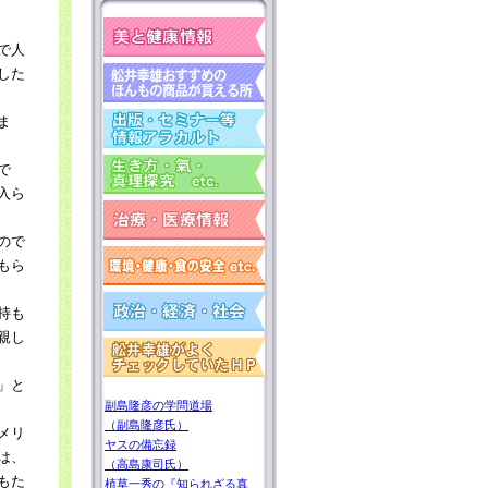
で人
した
ま
で
入ら
ので
もら
持も
親し
」と
副島隆彦の学問道場
（副島隆彦氏）
メリ
ヤスの備忘録
は、
（高島康司氏）
もた
植草一秀の『知られざる真