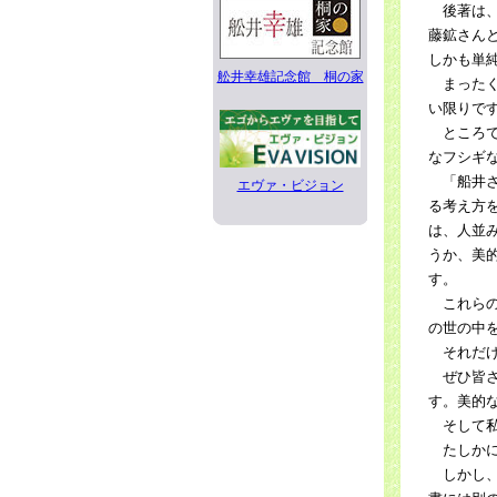
後著は、
藤鉱さん
しかも単
舩井幸雄記念館 桐の家
まったく
い限りで
ところで
なフシギ
「船井さ
エヴァ・ビジョン
る考え方
は、人並
うか、美
す。
これらの
の世の中
それだけ
ぜひ皆さ
す。美的
そして私
たしかに
しかし、