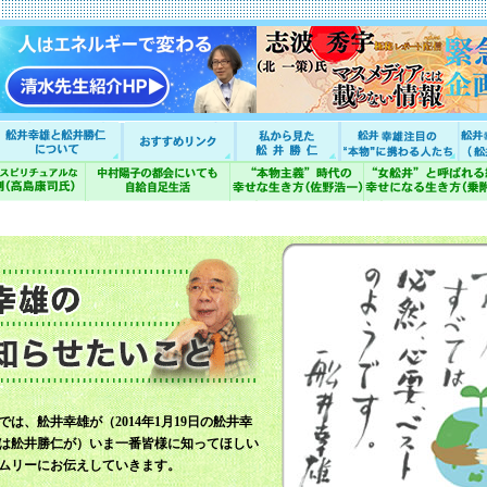
では、舩井幸雄が（2014年1月19日の舩井幸
は舩井勝仁が）いま一番皆様に知ってほしい
ムリーにお伝えしていきます。