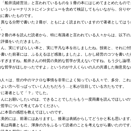
「船井流経営法」と言われているものを１冊の本にはじめてまとめたもので
というジャーナリストにインタビューを含めて検証してもらいながら、分りや
純に書いたものです。
異なる分野で書いた２冊が、ともによく読まれていますので著者としてはう
す。
２冊の本を読んだ読者から、特に有識者と言われている人々からは、以下の
な評価をいただきました。
ん、実にすばらしい本と、実に平凡な本を出しましたね。技術と、それに付
を書いた前著には、ふるえるほど感激しましたよ。しかし経営のコツを書いた
みすぎますね。船井さんの特質の美的な哲学が見えないですね。もう少し論理
的な哲学がほしかったですよ」というのが十人くらいの人の共通した御意見な
人々は、世の中のマクロな事情を非常によく知っている人々で、多分、これ
をよい方へ引っぱっていく人たちだろう…と私が注目している方たちです。
に著者として「？」でした。
んにお願いしたいのは、できることでしたらもう一度両書を読んでほしいの
な哲学について考えてみてください。
に本音の感想を教えてほしいのです。
美的には、前著にはありますし、後著は表紙からしてどうかと私も思います
私は両書ともに、渾身の力をふるって読者のことを考えながら書いたのです