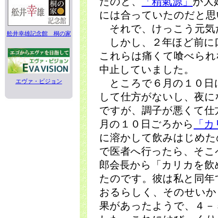
たのと、
「精氣源」
が大
には合っていたのだと思
それで、けっこう元気
舩井幸雄記念館 桐の家
しかし、２年ほど前に
これらは痛くて喰べられ
中止していました。
エヴァ・ビジョン
ところで６月の１０日
して仕方がないし、夜に
ですが、調子が悪くて仕
月の１０日ごろから
「カ
に溶かして飲みはじめた
で医者へ行ったら、そこ
郎会長から「カリカを飲
たのです。彼は私と同年
おるらしく、そのせいか
果があったようで、４－