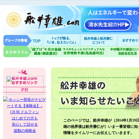
はじめての方も
このページでは、舩井幸雄が（2014年1月19
安心して話せる
雄の他界後は舩井勝仁が）いま一番皆様に知
波動の体験会
情報をタイムリーにお伝えしていきます。