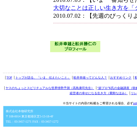
大切なことは正しい生き方を「
2010.07.02：【先週のびっく
│
TOP
│
トップが語る、「いま、伝えたいこと」
│
舩井幸雄ってどんな人？
│
おすすめリンク
│
│
ヤスのちょっとスピリチュアルな世界情勢予測（高島康司先生）
│
“超プロ”K氏の金融講座（朝
経営者の幸せになる生き方（乗附なほみ）
│
リレ
※当サイトの内容の転載をご希望される場合、必ず
in
株式会社本物研究所
〒108-0014 東京都港区芝5-13-18-4F
TEL：03-3457-1271 FAX：03-3457-1272