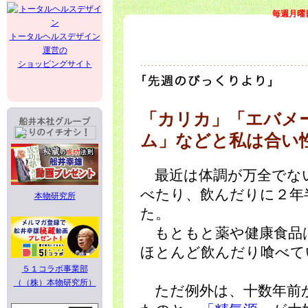
毎週月曜
トータルヘルスデザイン
運営の
ショッピングサイト
「カリカ」「エバメ
ム」などと私は合い
最近は体調が万全でな
べたり、飲んだりに２年
本物研究所
た。
もともと薬や健康食品
ほとんど飲んだり喰べて
５１コラボ事業部
（（株）本物研究所）
ただ例外は、十数年前