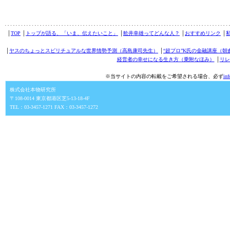
│
TOP
│
トップが語る、「いま、伝えたいこと」
│
舩井幸雄ってどんな人？
│
おすすめリンク
│
│
ヤスのちょっとスピリチュアルな世界情勢予測（高島康司先生）
│
“超プロ”K氏の金融講座（朝
経営者の幸せになる生き方（乗附なほみ）
│
リレ
※当サイトの内容の転載をご希望される場合、必ず
in
株式会社本物研究所
〒108-0014 東京都港区芝5-13-18-4F
TEL：03-3457-1271 FAX：03-3457-1272