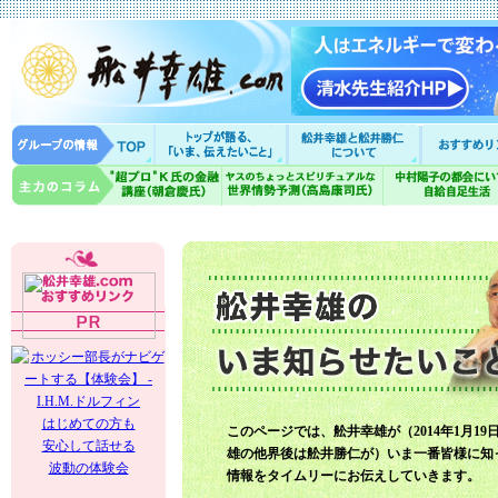
はじめての方も
このページでは、舩井幸雄が（2014年1月19
安心して話せる
雄の他界後は舩井勝仁が）いま一番皆様に知
波動の体験会
情報をタイムリーにお伝えしていきます。