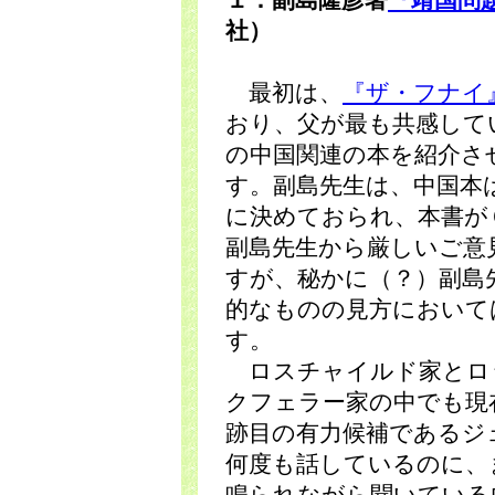
１．副島隆彦著
『靖国問
社）
最初は、
『ザ・フナイ
おり、父が最も共感して
の中国関連の本を紹介さ
す。副島先生は、中国本
に決めておられ、本書が
副島先生から厳しいご意
すが、秘かに（？）副島
的なものの見方において
す。
ロスチャイルド家とロ
クフェラー家の中でも現
跡目の有力候補であるジ
何度も話しているのに、