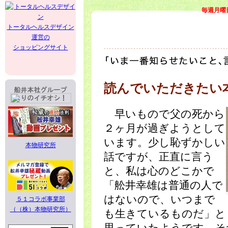
毎週月曜
トータルヘルスデザイン
運営の
ショッピングサイト
読んでいただきたい
早いもので父の死から
２ヶ月が過ぎようとして
います。少し恥ずかしい
本物研究所
話ですが、正直に言う
と、私は心のどこかで
「舩井幸雄は普通の人で
はないので、いつまで
５１コラボ事業部
（（株）本物研究所）
も生きているものだ」と