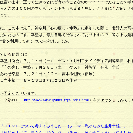
は言います。正しく生きるとはどういうことなのか？・・・そんなことを考
っとこの１００円の本からもヒントをもらえると思い、皆さまにもご紹介さ
ます。
に、この本は先日、神奈川『心の癒し・幸塾』に参加した際に、世話人の高
だいたものです。幸塾は、毎月各地で開催されておりますので、皆さまも是
‘場’を利用してみてはいかがでしょうか。
ている範囲では・・・
幸塾月例会」７月１４日（土） ゲスト：月刊フナイメディア副編集長 林
「心の癒し・幸塾」７月２８日（土） ゲスト：神智学 神尾 学氏
あわせ幸塾 ７月２１日・２２日 吉本徹也氏（個展）
「日向幸塾」 ８月１８日または２５日を予定
た予定がございます。
、幸塾ＨＰ （
http://www.saiwaijyuku.gr.jp/index.html
）をチェックしてみてく
「ＧＩＶＥについて考えてみました （テーマ：私からみた船井幸雄）」
「体温を上げて、身も心も温めよう （テーマ：私から皆さまにお伝えした