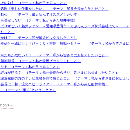
とばの効力 （テーマ：私が日々思ふこと）
時処理！美しい仕事をしたい。 （テーマ：船井会長から学んだこと）
不動心」 （テーマ：最近読んでオススメしたい本）
をも否定しない （テーマ：私からみた船井幸雄）
っぱりすごい！船井ファン ～愛知県豊田市・えぷろんフーズ株式会社にて～ （テ
したこと）
をかけて （テーマ：私が最近ビックリしたこと）
井幸雄と一緒に行く「びっくり・本物・感動セミナー」 （テーマ：私から皆さまに
どもたちが危ない！！ （テーマ：私から皆さまにお伝えしたいこと）
宙船地球号 （テーマ：私が最近ビックリしたこと）
になる （テーマ：私が日々思ふこと）
代遅れが時流？ （テーマ：船井会長から学び、皆さまにお伝えしたいこと）
磁波過敏症の方のテレビ取材を見て感じたこと （テーマ：私から皆さまにお伝えし
井会長は、超一流のコピーライター （テーマ：私からみた船井幸雄）
友 （テーマ：“働く”ということは）