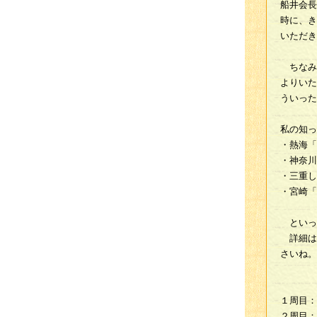
船井会長
時に、き
いただき
ちなみ
よりいた
ういった
私の知っ
・熱海「
・神奈川
・三重し
・宮崎
といっ
詳細は
さいね。
１周目：
２周目：