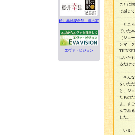
ごとに増
で感じて
舩井幸雄記念館 桐の家
ところ
ていた本
（ジェー
ンマーク
エヴァ・ビジョン
THIN
はいたも
るだけで
そんな
をいただ
と、ジェ
たものだ
よ。すご
んでみる
した。
いま、