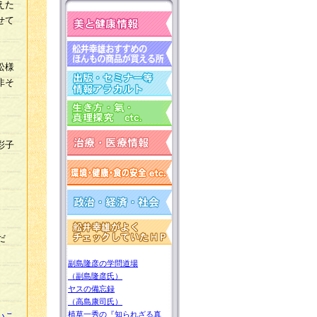
えた
せて
松様
非そ
彩子
だ
副島隆彦の学問道場
（副島隆彦氏）
ヤスの備忘録
（高島康司氏）
植草一秀の『知られざる真
いこ