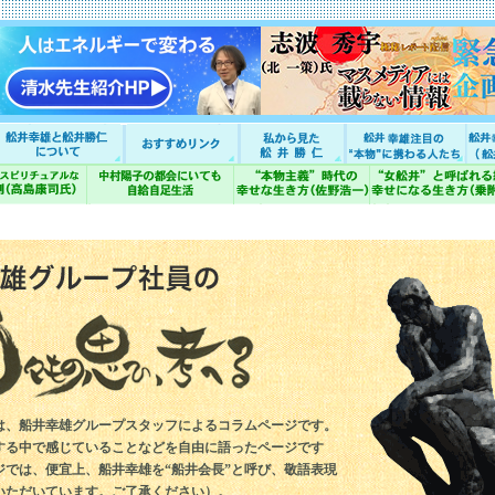
は、船井幸雄グループスタッフによるコラムページです。
する中で感じていることなどを自由に語ったページです
ジでは、便宜上、船井幸雄を“船井会長”と呼び、敬語表現
いただいています。ご了承ください）。