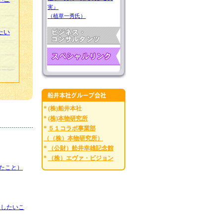
実』
（植草一秀氏）
たい
* (株)船井本社
*
(株)本物研究所
*
５１コラボ事業部
（（株）本物研究所）
*
（公財）舩井幸雄記念館
*
（株）エヴァ・ビジョン
たこと）
えしたいこ