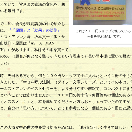
えていて、皆さまの意識の変化を、肌
いる毎日です。
で、船井会長が以前講演の中で紹介し
に、
『「原因」と「結果」の法則』
これが１００円ショップで売っている
ムス・アレン／著 坂本貢一／訳・サ
『幸せを呼ぶ法則』です。
出版刊・原題は『AS A MAN
KETH』）があります。私はその本を買って
のの、（題名が何となく難しそうだという理由で）長い間本棚に置いて眺め
した。
時、先日ある方から、何と１００円ショップで手に入れたという１冊の小さ
きました。『幸せを呼ぶ法則』（ダイソー文庫シリーズ）というその本は、
ームス・アレンのベストセラーを、より分りやすい解釈で、コンパクトにま
ということではありませんか。「１００円の何十倍～何百倍もの価値のある
くオススメ！！」と、本を薦めてくださった方もおっしゃっていたのですが
と、自分の「思い方」について、とても参考になる、価値のある１冊だと思
この大激変中の世の中を乗り切るためには、「真剣に正しく生きてほしい」