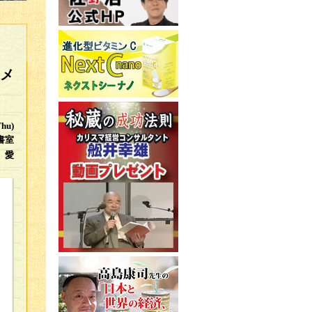
メ
Thu)
書室
 愛