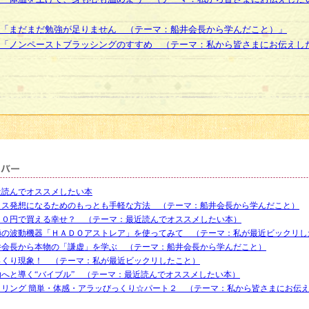
「まだまだ勉強が足りません （テーマ：船井会長から学んだこと）」
「ノンペーストブラッシングのすすめ （テーマ：私から皆さまにお伝えし
近読んでオススメしたい本
ラス発想になるためのもっとも手軽な方法 （テーマ：船井会長から学んだこと）
００円で買える幸せ？ （テーマ：最近読んでオススメしたい本）
極の波動機器「ＨＡＤＯアストレア」を使ってみて （テーマ：私が最近ビックリし
井会長から本物の「謙虚」を学ぶ （テーマ：船井会長から学んだこと）
っくり現象！ （テーマ：私が最近ビックリしたこと）
功へと導く“バイブル” （テーマ：最近読んでオススメしたい本）
－リング 簡単・体感・アラッびっくり☆パート２ （テーマ：私から皆さまにお伝