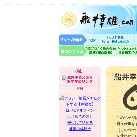
はじめての方も
このページ
安心して話せる
日々仕事を
波動の体験会
（このペー
を使わせて