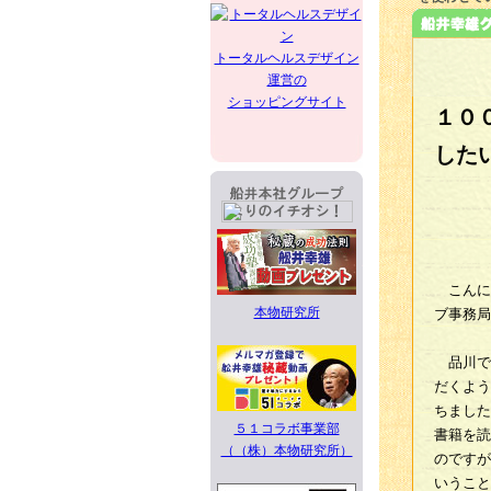
トータルヘルスデザイン
運営の
ショッピングサイト
１０
した
こんに
本物研究所
ブ事務局
品川で
だくよう
ちました
５１コラボ事業部
書籍を読
（（株）本物研究所）
のですが
いうこと