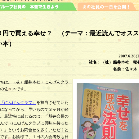
０円で買える幸せ？ （テーマ：最近読んでオスス
い本）
2007.6.28(
社名：（株）船井本社 秘
名前：佐々木
ちは。（株）船井本社・にんげんクラ
の佐々木です。
「にんげんクラブ」
を担当させていた
になってから、早いもので３ヶ月が経
。最近特に感じるのは、「船井会長の
んで（にんげんクラブに興味を持った
）」というお問合せを多くいただくと
です。お陰様で、１日の入会者数も日