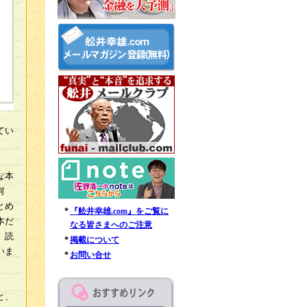
てい
な本
何
とめ
*
『舩井幸雄.com』をご覧に
本だ
なる皆さまへのご注意
、読
*
掲載について
いま
*
お問い合せ
と、