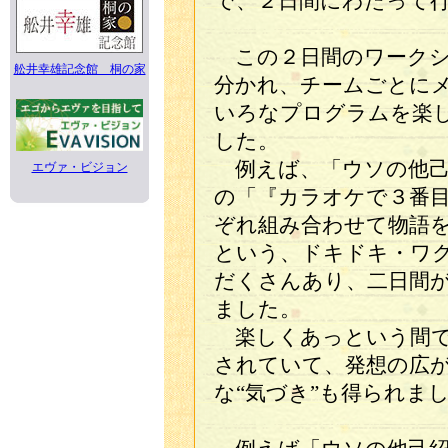
で、２日間にわたって
この２日間のワークシ
舩井幸雄記念館 桐の家
分かれ、チームごとに
いろなプログラムを楽
した。
例えば、「ウソの他己
エヴァ・ビジョン
の「『カラオケで３番
ぞれ組み合わせて物語
という、ドキドキ・ワ
だくさんあり、二日間
ました。
楽しくあっという間で
されていて、発想の広
な“気づき”も得られま