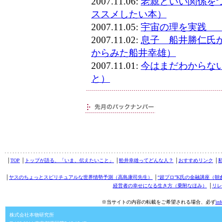
2007.11.06:
老親といい関係を
ススメしたい本）
2007.11.05:
宇宙の理を実践 
2007.11.02:
息子 船井勝仁氏
からみた船井幸雄）
2007.11.01:
今はまだわからな
と）
│
TOP
│
トップが語る、「いま、伝えたいこと」
│
舩井幸雄ってどんな人？
│
おすすめリンク
│
│
ヤスのちょっとスピリチュアルな世界情勢予測（高島康司先生）
│
“超プロ”K氏の金融講座（朝
経営者の幸せになる生き方（乗附なほみ）
│
リレ
※当サイトの内容の転載をご希望される場合、必ず
in
株式会社本物研究所