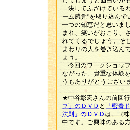
してしまうと面白いか
決してふざけているわ
ーム感覚”を取り込んで
一つの知恵だと思いま
まれ、笑いがおこり、
れてくるでしょう。そ
まわりの人を巻き込ん
ょう。
今回のワークショップ
ながった、貴重な体験
うもありがとうござい
★中谷彰宏さんの前回
プ」のＤＶＤ
と
「密着
法則」のＤＶＤ
は、（株
中です。ご興味のある