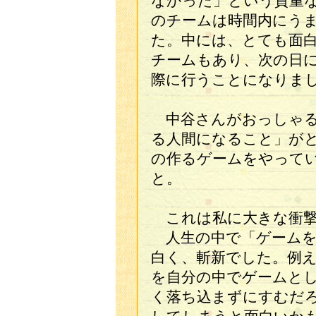
なかった」という貴重
のチームは時間内にう
た。中には、とても面
チームもあり、次の日
際に行うことになりま
中谷さんがおっしゃる
る人間になること」が
の作るゲームをやって
と。
これは私に大きな衝撃
人生の中で「ゲームを
白く、斬新でした。例
を自分の中でゲームと
く落ち込まずにすむだ