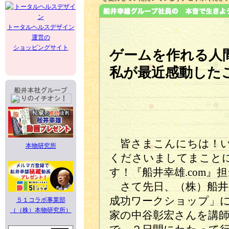
トータルヘルスデザイン
運営の
ショッピングサイト
ゲームを作れる人
私が最近感動した
皆さまこんにちは！いつ
本物研究所
くださいましてまこと
す！『船井幸雄.com』
さて先日、（株）船井
成功ワークショップ」
５１コラボ事業部
（（株）本物研究所）
家の中谷彰宏さんを講