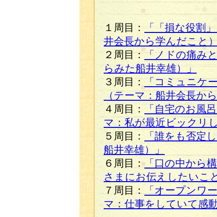
１周目：
「「損な役割」
井会長から学んだこと
２周目：
「ノドの痛み
らみた船井幸雄）」
３周目：
「コミュニケ
（テーマ：船井会長か
４周目：
「自宅のお風
マ：私が最近ビックリ
５周目：
「誰をも否定
船井幸雄）」
６周目：
「口の中から構
さまにお伝えしたいこ
７周目：
「オープンワー
マ：仕事をしていて感