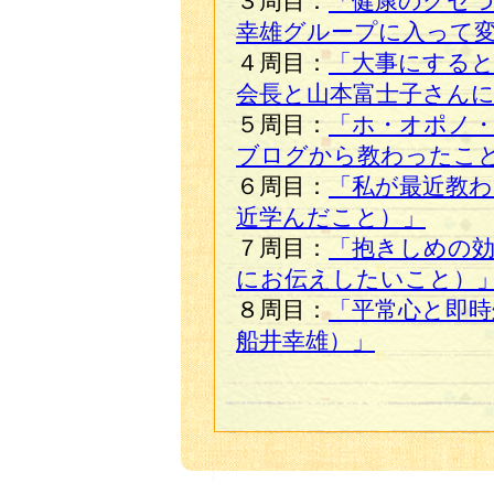
３周目：
「健康のクセ
幸雄グループに入って
４周目：
「大事にする
会長と山本富士子さん
５周目：
「ホ・オポノ
ブログから教わったこ
６周目：
「私が最近教
近学んだこと）」
７周目：
「抱きしめの
にお伝えしたいこと）
８周目：
「平常心と即時
船井幸雄）」