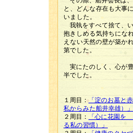
その際、船井会長は、
と、どんな存在も大事
いました。
我執をすべて捨て、い
抱きしめる気持ちにな
えない天然の壁が築か
第でした。
実にたのしく、心が豊
半でした。
１周目：
「淀のお墓と
私からみた船井幸雄）
２周目：
「心に花園を
る私の習慣）」