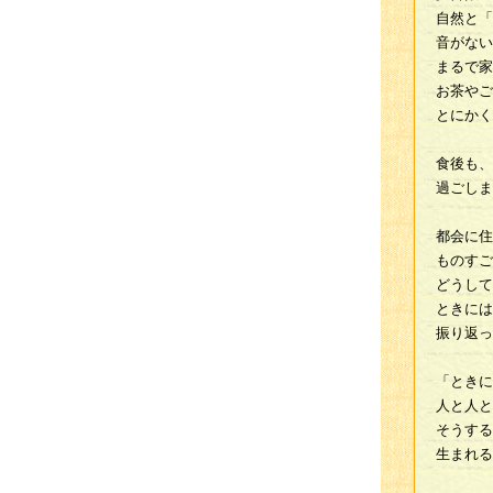
自然と「
音がない
まるで家
お茶やご
とにかく
食後も、
過ごしま
都会に住
ものすご
どうして
ときには
振り返っ
「ときに
人と人と
そうする
生まれる