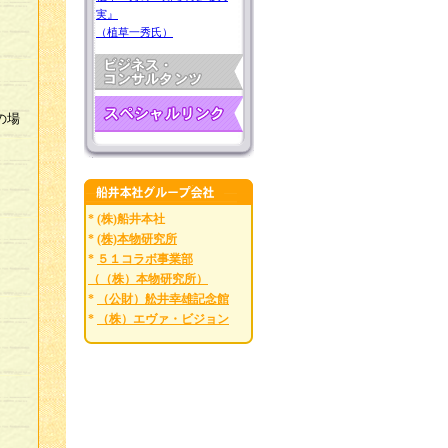
実』
（植草一秀氏）
の場
* (株)船井本社
*
(株)本物研究所
*
５１コラボ事業部
（（株）本物研究所）
*
（公財）舩井幸雄記念館
*
（株）エヴァ・ビジョン