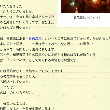
いただきました。
りがとうございました。
ナーでは、今後も船井幸雄グループ社
「青荷温泉」のフロント
をご紹介していくそうです。ぜひまた
だければと思います。
日、青森県にある「
青荷温泉
」というところに家族で行かせていただきまし
本の広告で拝見して、一度は行ってみたいなと思っていた温泉で
から車で一時間という山奥にあります。
和４年。秘境青荷渓谷の渓流沿いに本館と３棟のはなれが散在する
は、「ランプの宿」として知られる風情ある秘湯です。
には電気がなく、当然テレビもありませんし、
るので携帯も使えません。
も断絶されています。
ンプだけ。
のは川のせせらぎだけ。
一番驚いたことは、
時間になると、全員が食事処に集まり