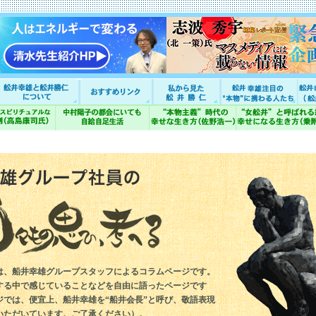
は、船井幸雄グループスタッフによるコラムページです。
する中で感じていることなどを自由に語ったページです
ジでは、便宜上、船井幸雄を“船井会長”と呼び、敬語表現
いただいています。ご了承ください）。