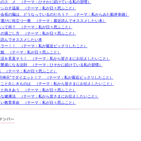
除のスゝメ （テーマ：ひそかに続けている私の習慣）
ヤシロチ温泉 （テーマ：私が日々思ふこと）
井会長の脳は、どうなっているのだろう？ （テーマ：私からみた船井幸雄）
材選びに役立つ一冊 （テーマ：最近読んでオススメしたい本）
識って何？ （テーマ：私が日々思ふこと）
日の過ごし方 （テーマ：私が日々思ふこと）
近読んでオススメしたい本
ーラー！！ （テーマ：私が最近ビックリしたこと）
生観 （テーマ：私が日々思ふこと）
生活を見直そう！ （テーマ：私から皆さまにお伝えしたいこと）
売繁盛になる法則 （テーマ：ひそかに続けている私の習慣）
感 （テーマ：私が日々思ふこと）
日月神示”でダイエット！？ （テーマ：私が最近ビックリしたこと）
すこと久しきものは （テーマ：私から皆さまにお伝えしたいこと）
分と向きあう （テーマ：私が日々思ふこと）
軽な健康法 （テーマ：私から皆さまにお伝えしたいこと）
しい教育革命 （テーマ：私が日々思ふこと）