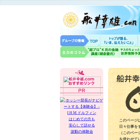
はじめての方も
このページ
安心して話せる
日々仕事を
波動の体験会
（このペー
を使わせて