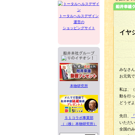
トータルヘルスデザイン
運営の
ショッピングサイト
イヤ
みなさん
お元気で
本物研究所
私は、（
動を行っ
どうぞよ
先日、
『
５１コラボ事業部
いただい
（（株）本物研究所）
全国のみ