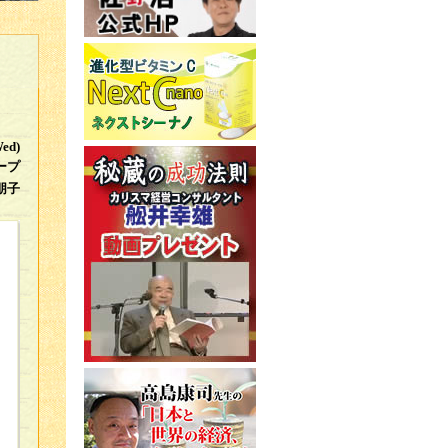
Wed)
ープ
朋子