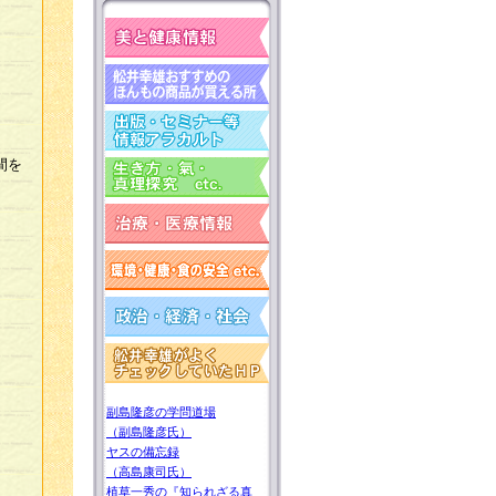
間を
副島隆彦の学問道場
（副島隆彦氏）
ヤスの備忘録
（高島康司氏）
植草一秀の『知られざる真