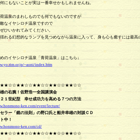
何にもないことが実は一番幸せかもしれませんね。
荷温泉のまわしものでも何でもないのですが
敵なイヤシロチ温泉ですので
ぜひいかれてみてください。
揺れる幻想的なランプを見つめながら温泉に入って、身も心も癒すには最高
めのイヤシロチ温泉「青荷温泉」はこちら↓
w.yo.rim.or.jp/~aoni/index.htm
★★☆☆★★☆☆★★☆☆★★☆☆★★☆☆
雄の右腕！佐野浩一全国講演会
２１世紀型 幸せ成功力を高める７つの方法
ww.honmono-ken.com/event/lecture/
セラー「鏡の法則」の野口氏と船井幸雄の対談ＣＤ
ト中！
ww.honmono-ken.com/cd/
★★☆☆★★☆☆★★☆☆★★☆☆★★☆☆