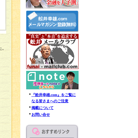
た。
*
『舩井幸雄.com』をご覧に
なる皆さまへのご注意
*
掲載について
*
お問い合せ