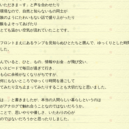
いただきま～す」と声を合わせたり
環境なので、自然と知らないもの同士が
族のようにたわいもない話で盛り上がったり
飯をよそってあげたり
とても温かい空気が流れていたことです。
フロントまえにあるランプを見知らぬひとたちと囲んで、ゆっくりとした時
した。
んでいると、ひと、もの、情報やお金…が飛び交い、
いスピードで毎日が過ぎて行き、
も心に余裕がなくなりがちですが、
何にもないところでゆっくり時間を過ごして
てみたり立ち止まってみたりすることも大切だなと思いました。
は…」と書きましたが、本当の人間らしい暮らしというのは
がアナログで触れ合うことなのではないだろうか。
ことで、思いやりや優しさ、いたわりの心が
のではないだろうかと思ったりしました。