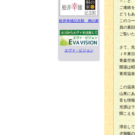
～」と
ご連絡を
どうもあ
このコー
舩井幸雄記念館 桐の家
員の素顔
ご覧いた
さて、先
エヴァ・ビジョン
ＪＲ東日
青森空港
開湯は昭
青荷温泉
この温泉
山奥にあ
音も情報
光源はラ
聞こえる
滞在して
夕御飯の