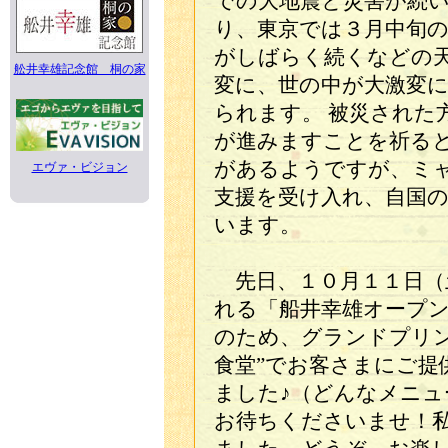
での大地震と災害が続
り、東京では３月中旬
がしばらく続くなどの
舩井幸雄記念館 桐の家
変に、世の中が大激変
られます。 被災された
が進みますことを祈る
があるようですが、ミ
エヴァ・ビジョン
支援を受け入れ、自国
います。
先日、１０月１１日（
れる「船井幸雄オープ
のため、グランドプリン
食堂”でお客さまにご提
ました♪（どんなメニ
お待ちくださいませ！