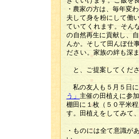
きていけます。ご飯を
・農家の方は、毎年変
夫して身を粉にして働
ていてくれます。そん
の自然再生に貢献し、
んか。そして田んぼ仕
ださい。家族の絆も深
と、ご提案してくださ
私の友人も５月５日に
う」
主催の田植えに参
棚田に１枚（５０平米
す。田植えをしてみて
・ものには全て意識が