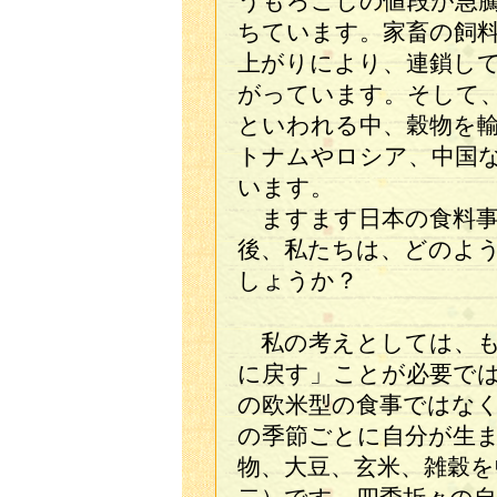
うもろこしの値段が急
ちています。家畜の飼
上がりにより、連鎖し
がっています。そして
といわれる中、穀物を
トナムやロシア、中国
います。
ますます日本の食料事
後、私たちは、どのよ
しょうか？
私の考えとしては、も
に戻す」ことが必要で
の欧米型の食事ではな
の季節ごとに自分が生
物、大豆、玄米、雑穀を