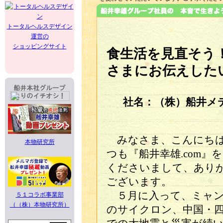
トータルヘルスデザイン
運営の
ショッピングサイト
食生活を見直そう
さまにお伝えした
社名：（株）船井メ
みなさま、こんにち
本物研究所
つも『船井幸雄.com』
くださいまして、あり
ございます。
５月に入って、ミャン
５１コラボ事業部
（（株）本物研究所）
のサイクロン、中国・