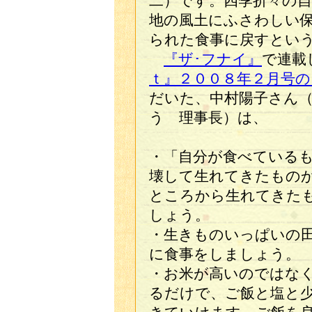
二）です。四季折々の
地の風土にふさわしい
られた食事に戻すとい
『ザ･フナイ』
で連載
ｔ』２００８年２月号
だいた、中村陽子さん
う 理事長）は、
・「自分が食べている
壊して生れてきたもの
ところから生れてきた
しょう。
・生きものいっぱいの
に食事をしましょう。
・お米が高いのではな
るだけで、ご飯と塩と