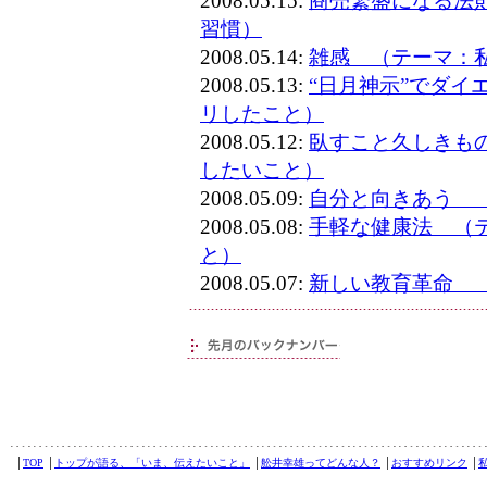
2008.05.15:
商売繁盛になる法
習慣）
2008.05.14:
雑感 （テーマ：
2008.05.13:
“日月神示”でダイ
リしたこと）
2008.05.12:
臥すこと久しきも
したいこと）
2008.05.09:
自分と向きあう 
2008.05.08:
手軽な健康法 （
と）
2008.05.07:
新しい教育革命 
│
TOP
│
トップが語る、「いま、伝えたいこと」
│
舩井幸雄ってどんな人？
│
おすすめリンク
│