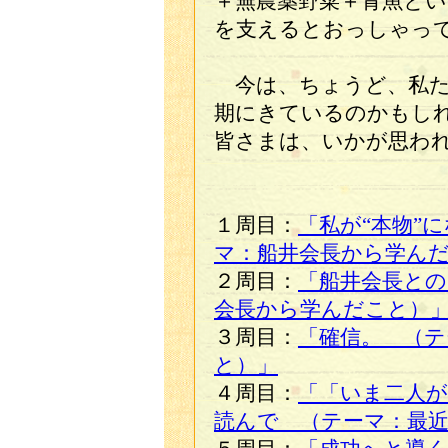
＋無農薬野菜＋青魚と
を支えるとおっしゃっ
今は、ちょうど、私た
期にきているのかもし
皆さまは、いかが思わ
１周目：
「私が“本物”
マ：船井会長から学ん
２周目：
「船井会長との
会長から学んだこと）
３周目：
「確信。 （テ
と）」
４周目：
「「いま二人
読んで （テーマ：最