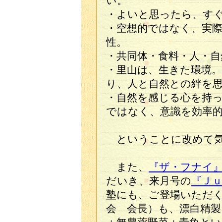
い。
・よいと思ったら、す
・空想的ではなく、実
性。
・共同体・食料・人・自
・里山は、生きた環境
り、人と自然との絆を
・自然を感じる心を持
ではなく、意識を効率
ということに改めて気
また、
『ザ・フナイ
だいき、来月号の
『Ｊ
塾にも、ご登場いただ
会 会長）も、漂白精