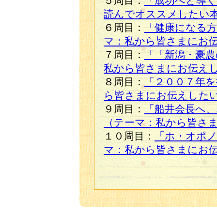
５周目：
「成功へと導く
読んでオススメしたい
６周目：
「健康になる方
マ：私から皆さまにお
７周目：
「「新潟・豪農
私から皆さまにお伝え
８周目：
「２００７年を
ら皆さまにお伝えした
９周目：
「船井会長へ、
（テーマ：私から皆さ
１０周目：
「ホ・オポ
マ：私から皆さまにお