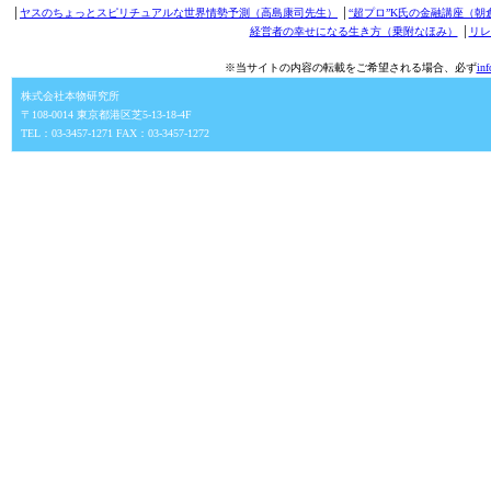
│
ヤスのちょっとスピリチュアルな世界情勢予測（高島康司先生）
│
“超プロ”K氏の金融講座（朝
経営者の幸せになる生き方（乗附なほみ）
│
リレ
※当サイトの内容の転載をご希望される場合、必ず
in
株式会社本物研究所
〒108-0014 東京都港区芝5-13-18-4F
TEL：03-3457-1271 FAX：03-3457-1272