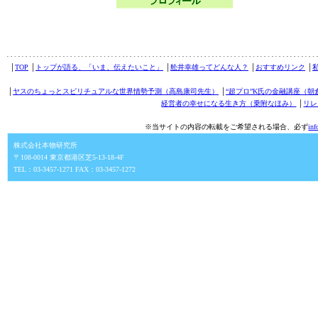
│
TOP
│
トップが語る、「いま、伝えたいこと」
│
舩井幸雄ってどんな人？
│
おすすめリンク
│
│
ヤスのちょっとスピリチュアルな世界情勢予測（高島康司先生）
│
“超プロ”K氏の金融講座（朝
経営者の幸せになる生き方（乗附なほみ）
│
リレ
※当サイトの内容の転載をご希望される場合、必ず
in
株式会社本物研究所
〒108-0014 東京都港区芝5-13-18-4F
TEL：03-3457-1271 FAX：03-3457-1272