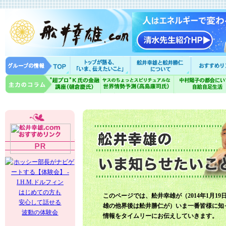
はじめての方も
このページでは、舩井幸雄が（2014年1月19
安心して話せる
雄の他界後は舩井勝仁が）いま一番皆様に知
波動の体験会
情報をタイムリーにお伝えしていきます。