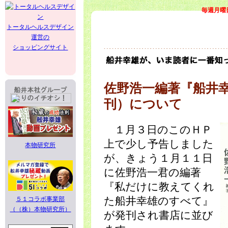
毎週月曜
トータルヘルスデザイン
運営の
ショッピングサイト
佐野浩一編著『船井
刊）について
１月３日のこのＨＰ
上で少し予告しました
本物研究所
が、きょう１月１１日
に佐野浩一君の編著
『私だけに教えてくれ
５１コラボ事業部
た船井幸雄のすべて』
（（株）本物研究所）
が発刊され書店に並び