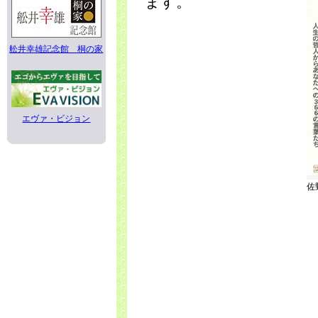
ます。
舩井幸雄記念館 桐の家
エヴァ・ビジョン
佐