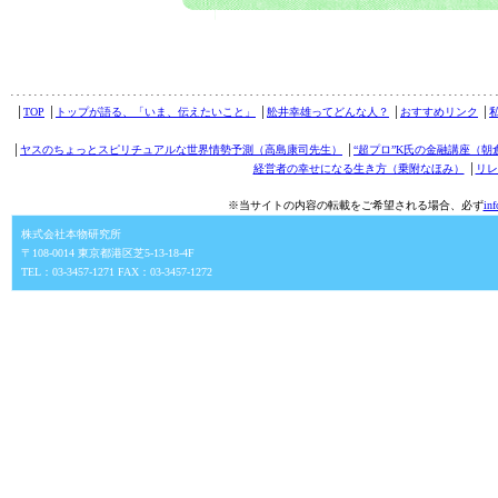
│
TOP
│
トップが語る、「いま、伝えたいこと」
│
舩井幸雄ってどんな人？
│
おすすめリンク
│
│
ヤスのちょっとスピリチュアルな世界情勢予測（高島康司先生）
│
“超プロ”K氏の金融講座（朝
経営者の幸せになる生き方（乗附なほみ）
│
リレ
※当サイトの内容の転載をご希望される場合、必ず
in
株式会社本物研究所
〒108-0014 東京都港区芝5-13-18-4F
TEL：03-3457-1271 FAX：03-3457-1272