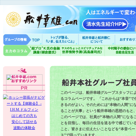
このページは、船井幸雄グループスタッフに
るコラムページです。 「これからは“本音”で
きるのがよい。そのためには“本物の人間”に
ることが大事」という船井幸雄の思想のもと
はじめての方も
このページでは、社員が“本物の人間”になる
安心して話せる
とを目指し、毎日の生活を送る中で感じてい
波動の体験会
こと、皆さまに伝えたいことなどを“本音ベー
ス”で語っていきます。