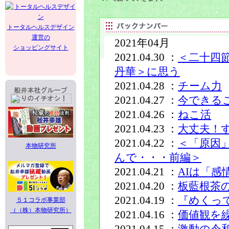
トータルヘルスデザイン
運営の
2021年04月
ショッピングサイト
2021.04.30 ：
＜二十四節
丹華＞に思う
2021.04.28 ：
チーム力
2021.04.27 ：
今できる
2021.04.26 ：
ねこ活
2021.04.23 ：
大丈夫！
2021.04.22 ：
＜「原因
本物研究所
んで・・・前編＞
2021.04.21 ：
AIは「感
2021.04.20 ：
板藍根茶
2021.04.19 ：
『めくっ
５１コラボ事業部
（（株）本物研究所）
2021.04.16 ：
価値観を