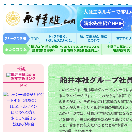
このページは、船井幸雄グループスタッフに
るコラムページです。 「これからは“本音”で
きるのがよい。そのためには“本物の人間”に
ることが大事」という船井幸雄の思想のもと
はじめての方も
このページでは、社員が“本物の人間”になる
安心して話せる
とを目指し、毎日の生活を送る中で感じてい
波動の体験会
こと、皆さまに伝えたいことなどを“本音ベー
ス”で語っていきます。