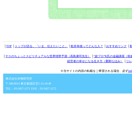
│
TOP
│
トップが語る、「いま、伝えたいこと」
│
舩井幸雄ってどんな人？
│
おすすめリンク
│
│
ヤスのちょっとスピリチュアルな世界情勢予測（高島康司先生）
│
“超プロ”K氏の金融講座（朝
経営者の幸せになる生き方（乗附なほみ）
│
リレ
※当サイトの内容の転載をご希望される場合、必ず
in
株式会社本物研究所
〒108-0014 東京都港区芝5-13-18-4F
TEL：03-3457-1271 FAX：03-3457-1272