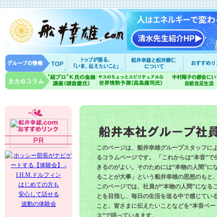
このページは、船井幸雄グループスタッフに
るコラムページです。 「これからは“本音”で
きるのがよい。そのためには“本物の人間”に
ることが大事」という船井幸雄の思想のもと
はじめての方も
このページでは、社員が“本物の人間”になる
安心して話せる
とを目指し、毎日の生活を送る中で感じてい
波動の体験会
こと、皆さまに伝えたいことなどを“本音ベー
ス”で語っていきます。