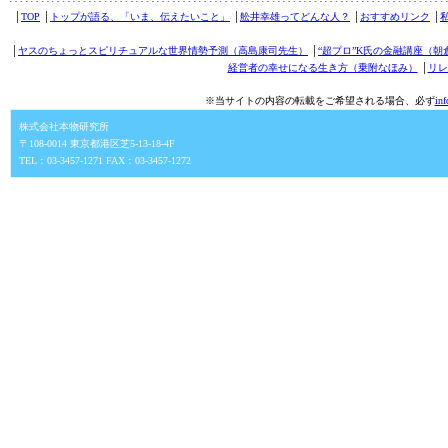
│
TOP
│
トップが語る、「いま、伝えたいこと」
│
舩井幸雄ってどんな人？
│
おすすめリンク
│
│
ヤスのちょっとスピリチュアルな世界情勢予測（高島康司先生）
│
“超プロ”K氏の金融講座（朝
経営者の幸せになる生き方（乗附なほみ）
│
リレ
※当サイトの内容の転載をご希望される場合、必ず
in
株式会社本物研究所
〒108-0014 東京都港区芝5-13-18-4F
TEL：03-3457-1271 FAX：03-3457-1272