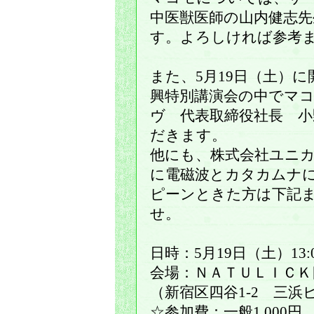
中医獣医師の山内健志
す。よろしければ参考
また、5月19日（土）
興特別講演会の中でマ
ヴ 代表取締役社長 
だきます。
他にも、株式会社ユニカ
に電磁波とカタカムナ
ピーンときた方は下記
せ。
日時：5月19日（土
会場：ＮＡＴＵＬＩＣＫ
（新宿区四谷1-2 三浜
☆参加費：一般1,000