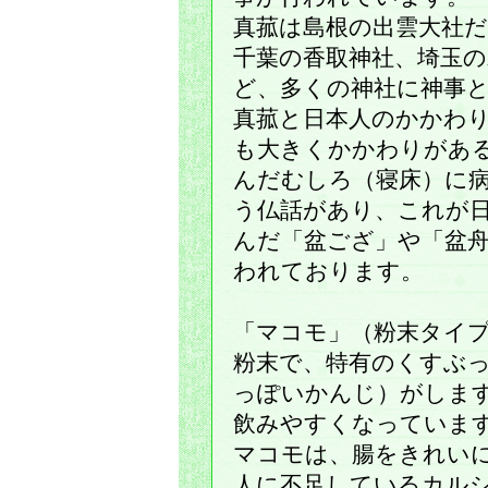
真菰は島根の出雲大社
千葉の香取神社、埼玉の
ど、多くの神社に神事
真菰と日本人のかかわ
も大きくかかわりがあ
んだむしろ（寝床）に
う仏話があり、これが
んだ「盆ござ」や「盆
われております。
「マコモ」（粉末タイ
粉末で、特有のくすぶ
っぽいかんじ）がしま
飲みやすくなっていま
マコモは、腸をきれい
人に不足しているカル