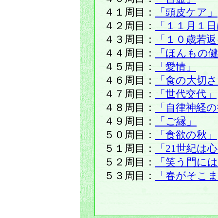
４１周目：
「頭皮ケア」
４２周目：
「１１月１日
４３周目：
「１０歳若返
４４周目：
「ほんもの健
４５周目：
「愛情」
４６周目：
「食の大切さ
４７周目：
「世代交代」
４８周目：
「自律神経の
４９周目：
「ご縁」
５０周目：
「食欲の秋」
５１周目：
「21世紀は
５２周目：
「笑う門には
５３周目：
「春がそこ