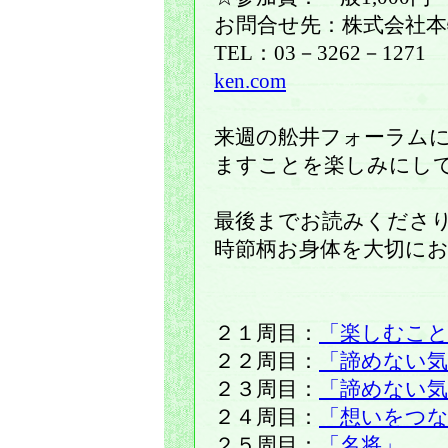
お問合せ先：株式会社
TEL：03－3262－12
ken.com
来週の舩井フォーラム
ますことを楽しみにし
最後までお読みくださ
時節柄お身体を大切に
２１周目：
「楽しむこ
２２周目：
「諦めない気
２３周目：
「諦めない気
２４周目：
「想いをつ
２５周目：
「名将」