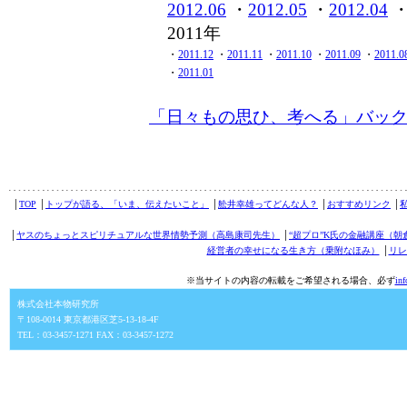
2012.06
・
2012.05
・
2012.04
2011年
・
2011.12
・
2011.11
・
2011.10
・
2011.09
・
2011.0
・
2011.01
「日々もの思ひ、考へる」バッ
│
TOP
│
トップが語る、「いま、伝えたいこと」
│
舩井幸雄ってどんな人？
│
おすすめリンク
│
│
ヤスのちょっとスピリチュアルな世界情勢予測（高島康司先生）
│
“超プロ”K氏の金融講座（朝
経営者の幸せになる生き方（乗附なほみ）
│
リレ
※当サイトの内容の転載をご希望される場合、必ず
in
株式会社本物研究所
〒108-0014 東京都港区芝5-13-18-4F
TEL：03-3457-1271 FAX：03-3457-1272