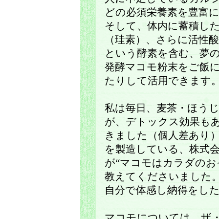
どの必須栄養素を豊富
そして、体内に蓄積し
（珪素）、さらに活性酸
という酵素を含む、夢
発酵マコモ粉末をご飯
たりして活用できます
私は毎日、麦茶・ほう
が、デトックス効果も
きました（個人差あり
を製造している、株式
が“マコモはカラダのお
教えてくださいました
自分で体感し納得をし
マコモについては、ザ・