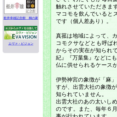
触れさせていただきま
マコモを飲んでいると
舩井幸雄記念館 桐の家
です（個人差あり）。
真菰は地域によって、
コモクサなどとも呼ば
エヴァ・ビジョン
からその実在が知られ
紀』『万葉集』などに
仏に供せられるケース
伊勢神宮の象徴が「麻
すが、出雲大社の象徴
知られていません。
出雲大社のあの太いし
のです。また、毎年６
事が行われています。