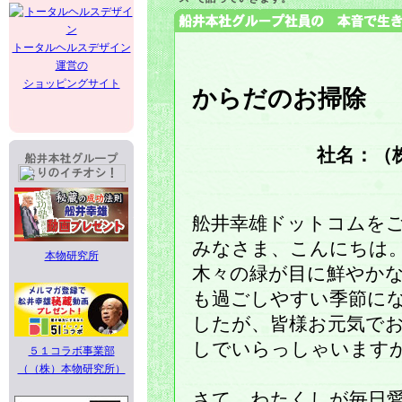
トータルヘルスデザイン
運営の
ショッピングサイト
からだのお掃除
社名：（
舩井幸雄ドットコムを
みなさま、こんにちは
本物研究所
木々の緑が目に鮮やか
も過ごしやすい季節に
したが、皆様お元気で
しでいらっしゃいます
５１コラボ事業部
（（株）本物研究所）
さて、わたくしが毎日愛