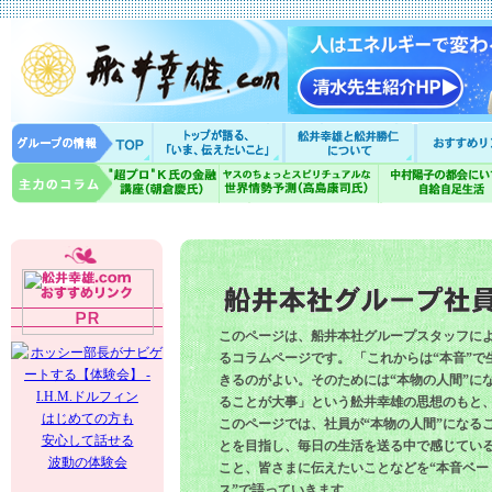
このページは、船井本社グループスタッフに
るコラムページです。 「これからは“本音”で
きるのがよい。そのためには“本物の人間”に
ることが大事」という舩井幸雄の思想のもと
はじめての方も
このページでは、社員が“本物の人間”になる
安心して話せる
とを目指し、毎日の生活を送る中で感じてい
波動の体験会
こと、皆さまに伝えたいことなどを“本音ベー
ス”で語っていきます。