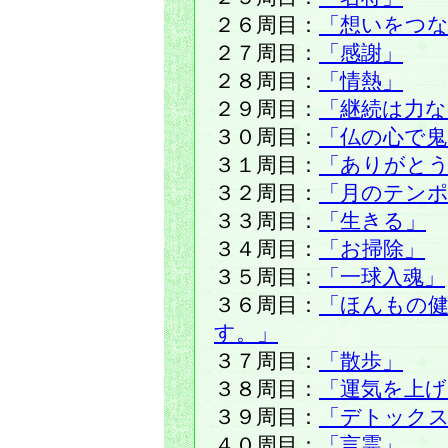
２６周目：
「想いをつ
２７周目：
「感謝」
２８周目：
「情熱」
２９周目：
「継続は力な
３０周目：
「仏の心で鬼
３１周目：
「ありがと
３２周目：
「月のテン
３３周目：
「生きる」
３４周目：
「お掃除」
３５周目：
「一球入魂」
３６周目：
「ほんもの
す。」
３７周目：
「散歩」
３８周目：
「運気を上げ
３９周目：
「デトック
４０周目：
「言霊」