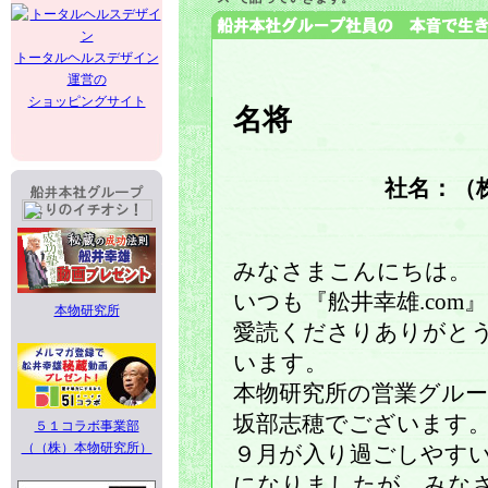
トータルヘルスデザイン
運営の
ショッピングサイト
名将
社名：（
みなさまこんにちは。
いつも『舩井幸雄.com
本物研究所
愛読くださりありがと
います。
本物研究所の営業グル
坂部志穂でございます
５１コラボ事業部
（（株）本物研究所）
９月が入り過ごしやす
になりましたが、みな