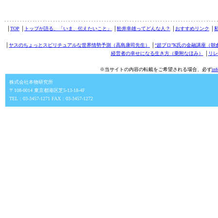
│
TOP
│
トップが語る、「いま、伝えたいこと」
│
舩井幸雄ってどんな人？
│
おすすめリンク
│
│
ヤスのちょっとスピリチュアルな世界情勢予測（高島康司先生）
│
“超プロ”K氏の金融講座（朝
経営者の幸せになる生き方（乗附なほみ）
│
リレ
※当サイトの内容の転載をご希望される場合、必ず
in
株式会社本物研究所
〒108-0014 東京都港区芝5-13-18-4F
TEL：03-3457-1271 FAX：03-3457-1272