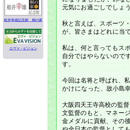
元気にお過ごしでしょ
舩井幸雄記念館 桐の家
秋と言えば、スポーツ
が、皆さまはどれに当
私は、何と言ってもス
エヴァ・ビジョン
自分ではやらないので
す。
今回は名将と呼ばれ、
かけになった、故小島
大阪四天王寺高校の監督
文監督のもと、マネー
金メダルに貢献、その
や全日本の監督として