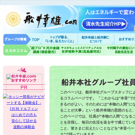
このページは、船井本社グループスタッフに
るコラムページです。 「これからは“本音”で
きるのがよい。そのためには“本物の人間”に
ることが大事」という舩井幸雄の思想のもと
はじめての方も
このページでは、社員が“本物の人間”になる
安心して話せる
とを目指し、毎日の生活を送る中で感じてい
波動の体験会
こと、皆さまに伝えたいことなどを“本音ベー
ス”で語っていきます。