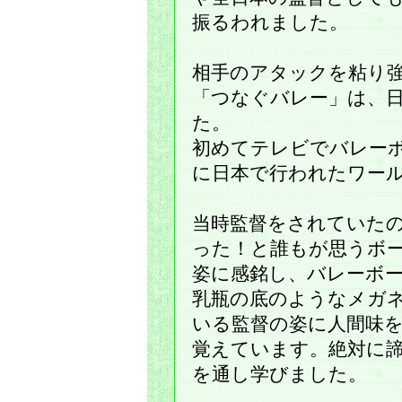
振るわれました。
相手のアタックを粘り
「つなぐバレー」は、
た。
初めてテレビでバレー
に日本で行われたワー
当時監督をされていた
った！と誰もが思うボ
姿に感銘し、バレーボ
乳瓶の底のようなメガ
いる監督の姿に人間味
覚えています。絶対に
を通し学びました。