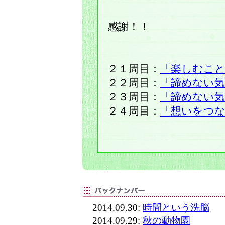
感謝！！
２１周目：
「楽しむこ
２２周目：
「諦めない気
２３周目：
「諦めない気
２４周目：
「想いをつ
2014.09.30:
時間という洗脳
2014.09.29:
秋の動物園