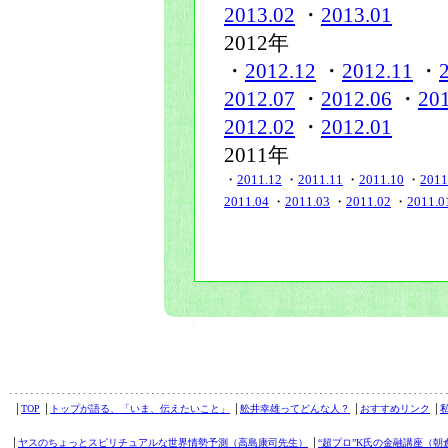
2013.02
・
2013.01
2012年
・
2012.12
・
2012.11
・
2012.07
・
2012.06
・
20
2012.02
・
2012.01
2011年
・
2011.12
・
2011.11
・
2011.10
・
2011
2011.04
・
2011.03
・
2011.02
・
2011.0
│
TOP
│
トップが語る、「いま、伝えたいこと」
│
舩井幸雄ってどんな人？
│
おすすめリンク
│
│
ヤスのちょっとスピリチュアルな世界情勢予測（高島康司先生）
│
“超プロ”K氏の金融講座（朝