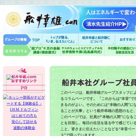
このページは、船井幸雄グループスタッフに
るコラムページです。 「これからは“本音”で
きるのがよい。そのためには“本物の人間”に
ることが大事」という船井幸雄の思想のもと
はじめての方も
このページでは、社員が“本物の人間”になる
安心して話せる
とを目指し、毎日の生活を送る中で感じてい
波動の体験会
こと、皆さまに伝えたいことなどを“本音ベー
ス”で語っていきます。