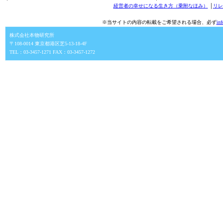
経営者の幸せになる生き方（乗附なほみ）
│
リレ
※当サイトの内容の転載をご希望される場合、必ず
in
株式会社本物研究所
〒108-0014 東京都港区芝5-13-18-4F
TEL：03-3457-1271 FAX：03-3457-1272