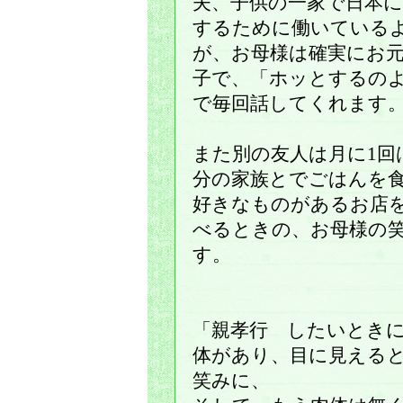
夫、子供の一家で日本
するために働いている
が、お母様は確実にお
子で、「ホッとするの
で毎回話してくれます
また別の友人は月に1回
分の家族とでごはんを
好きなものがあるお店
べるときの、お母様の
す。
「親孝行 したいとき
体があり、目に見える
笑みに、