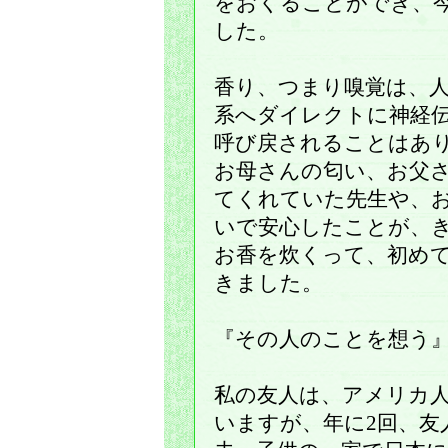
をおくることができ、
した。
香り、つまり嗅覚は、
系へダイレクトに神経
呼び戻されることはあ
お母さんの匂い、お父
てくれていた先生や、
いで安心したことが、
お香を炊くって、初め
きました。
『その人のことを想う
私の友人は、アメリカ
いますが、年に2回、友