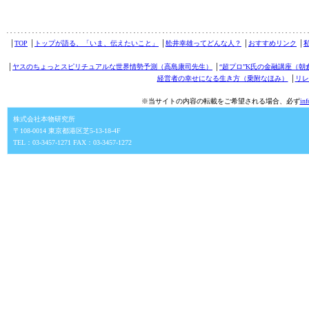
│
TOP
│
トップが語る、「いま、伝えたいこと」
│
舩井幸雄ってどんな人？
│
おすすめリンク
│
│
ヤスのちょっとスピリチュアルな世界情勢予測（高島康司先生）
│
“超プロ”K氏の金融講座（朝
経営者の幸せになる生き方（乗附なほみ）
│
リレ
※当サイトの内容の転載をご希望される場合、必ず
in
株式会社本物研究所
〒108-0014 東京都港区芝5-13-18-4F
TEL：03-3457-1271 FAX：03-3457-1272