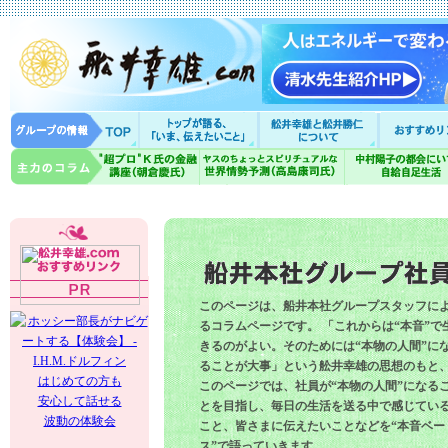
このページは、船井本社グループスタッフに
るコラムページです。 「これからは“本音”で
きるのがよい。そのためには“本物の人間”に
ることが大事」という舩井幸雄の思想のもと
はじめての方も
このページでは、社員が“本物の人間”になる
安心して話せる
とを目指し、毎日の生活を送る中で感じてい
波動の体験会
こと、皆さまに伝えたいことなどを“本音ベー
ス”で語っていきます。