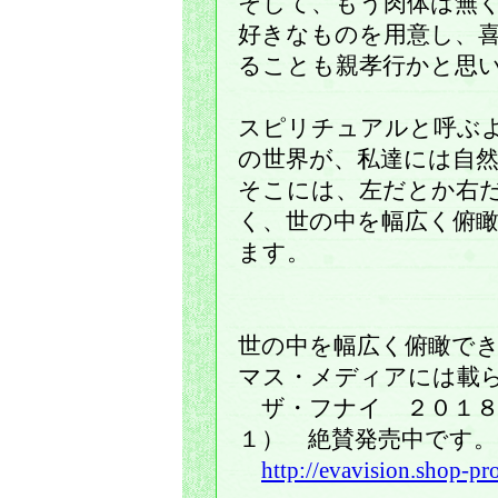
そして、もう肉体は無
好きなものを用意し、
ることも親孝行かと思
スピリチュアルと呼ぶ
の世界が、私達には自
そこには、左だとか右
く、世の中を幅広く俯
ます。
世の中を幅広く俯瞰で
マス・メディアには載
ザ・フナイ ２０１８
１） 絶賛発売中です。
http://evavision.shop-p