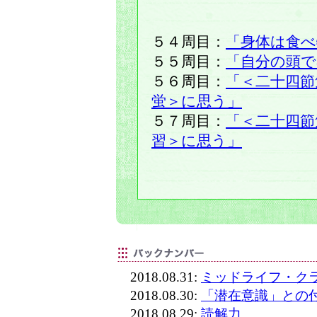
５４周目：
「身体は食べ
５５周目：
「自分の頭で
５６周目：
「＜二十四節
蛍＞に思う」
５７周目：
「＜二十四節
習＞に思う」
2018.08.31:
ミッドライフ・ク
2018.08.30:
「潜在意識」との
2018.08.29:
読解力