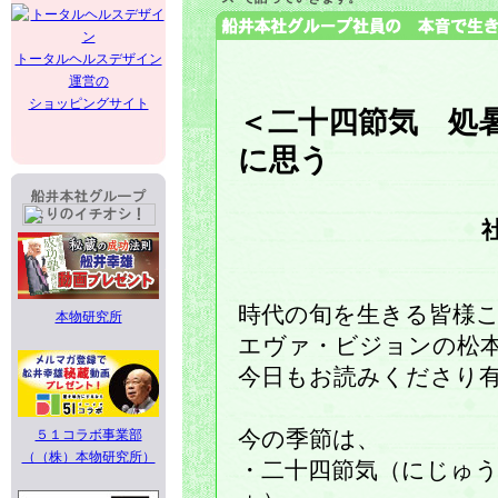
トータルヘルスデザイン
運営の
ショッピングサイト
＜二十四節気 処暑
に思う
時代の旬を生きる皆様
本物研究所
エヴァ・ビジョンの松
今日もお読みくださり
５１コラボ事業部
今の季節は、
（（株）本物研究所）
・二十四節気（にじゅ