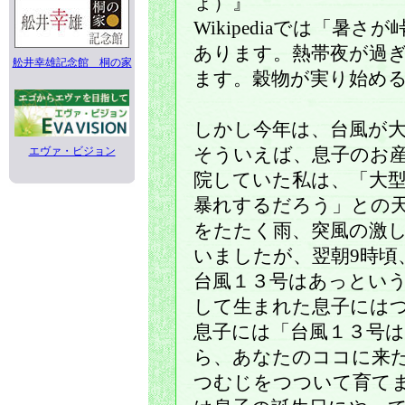
ょ）』
Wikipediaでは「暑
あります。熱帯夜が過
舩井幸雄記念館 桐の家
ます。穀物が実り始め
しかし今年は、台風が
エヴァ・ビジョン
そういえば、息子のお
院していた私は、「大
暴れするだろう」との
をたたく雨、突風の激
いましたが、翌朝9時頃
台風１３号はあっとい
して生まれた息子には
息子には「台風１３号
ら、あなたのココに来
つむじをつついて育て