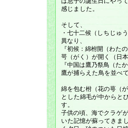
は息子の誕生日にやっ
感じました。
そして、
・七十二候（しちじゅ
異なり、
『初候：綿柎開（わたの
咢（がく）が開く（日
『中国は鷹乃祭鳥（たか 
鷹が捕らえた鳥を並べ
綿を包む柎（花の萼（
とした綿毛が中からと
す。
子供の頃、海でクラゲ
いた記憶が蘇ってきま