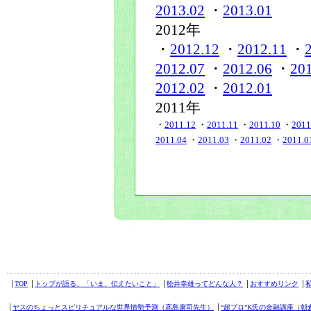
2013.02
・
2013.01
2012年
・
2012.12
・
2012.11
・
2012.07
・
2012.06
・
20
2012.02
・
2012.01
2011年
・
2011.12
・
2011.11
・
2011.10
・
2011
2011.04
・
2011.03
・
2011.02
・
2011.0
│
TOP
│
トップが語る、「いま、伝えたいこと」
│
舩井幸雄ってどんな人？
│
おすすめリンク
│
│
ヤスのちょっとスピリチュアルな世界情勢予測（高島康司先生）
│
“超プロ”K氏の金融講座（朝