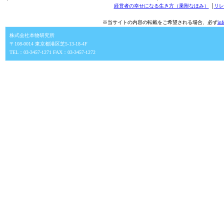
経営者の幸せになる生き方（乗附なほみ）
│
リレ
※当サイトの内容の転載をご希望される場合、必ず
in
株式会社本物研究所
〒108-0014 東京都港区芝5-13-18-4F
TEL：03-3457-1271 FAX：03-3457-1272