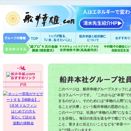
このページは、船井幸雄グループスタッフに
るコラムページです。 「これからは“本音”で
きるのがよい。そのためには“本物の人間”に
ることが大事」という船井幸雄の思想のもと
はじめての方も
このページでは、社員が“本物の人間”になる
安心して話せる
とを目指し、毎日の生活を送る中で感じてい
波動の体験会
こと、皆さまに伝えたいことなどを“本音ベー
ス”で語っていきます。