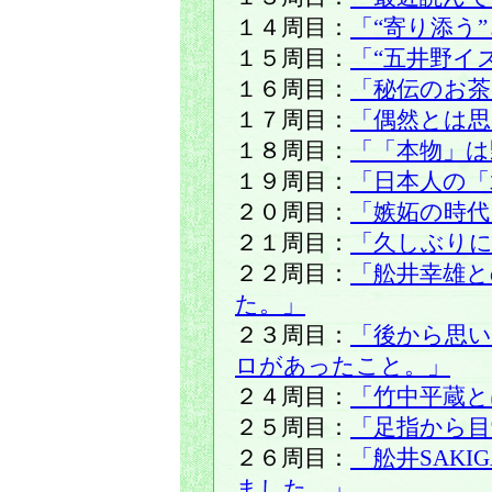
１４周目：
「“寄り添う
１５周目：
「“五井野イ
１６周目：
「秘伝のお茶
１７周目：
「偶然とは
１８周目：
「「本物」は
１９周目：
「日本人の「
２０周目：
「嫉妬の時代
２１周目：
「久しぶりに
２２周目：
「舩井幸雄
た。」
２３周目：
「後から思
ロがあったこと。」
２４周目：
「竹中平蔵と
２５周目：
「足指から目
２６周目：
「舩井SAK
ました。」