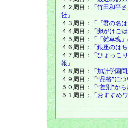
４２周目：
「竹田和平
社」
４３周目：
「『君の名は
４４周目：
「卵がけご
４５周目：
「「雑草魂」
４６周目：
「銀座のは
４７周目：
「ひょっこ
報」
４８周目：
「加計学園問
４９周目：
「“品格”に
５０周目：
「“差別”か
５１周目：
「おすすめ