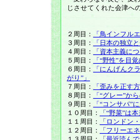
じさせてくれた会津へ
２周目：
「鳥インフル
３周目：
「日本の独立と
４周目：
「資本主義に
５周目：
「“野性”を目
６周目：
「にんげんクラ
がり”」
７周目：
「歪みを正す方
８周目：
「“グレー”か
９周目：
「“コンサバ”
１０周目：
「“野菜”は
１１周目：
「ロンドン・
１２周目：
「フリーエネ
１３周目：
「最近読ん