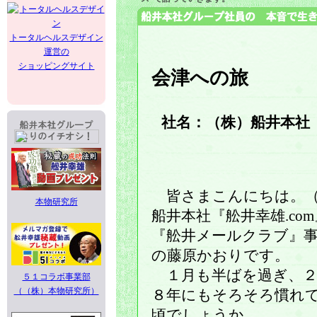
トータルヘルスデザイン
運営の
ショッピングサイト
会津への旅
社名：（株）船井本社 
皆さまこんにちは。（
本物研究所
船井本社『舩井幸雄.co
『舩井メールクラブ』
の藤原かおりです。
１月も半ばを過ぎ、２
５１コラボ事業部
（（株）本物研究所）
８年にもそろそろ慣れ
頃でしょうか。