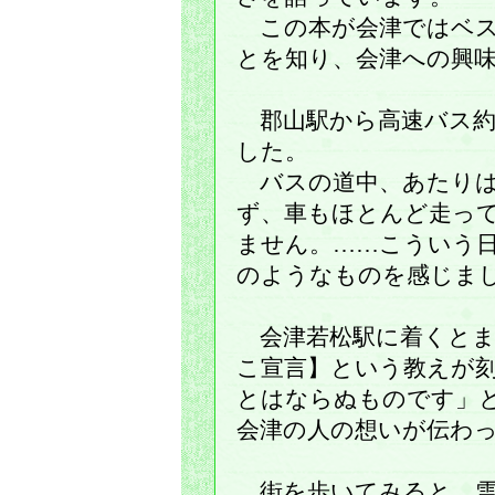
この本が会津ではベス
とを知り、会津への興
郡山駅から高速バス約
した。
バスの道中、あたりは
ず、車もほとんど走っ
ません。……こういう
のようなものを感じま
会津若松駅に着くとま
こ宣言】という教えが
とはならぬものです」
会津の人の想いが伝わ
街を歩いてみると、雪