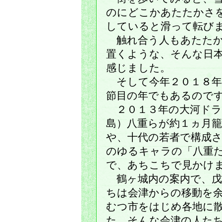
のにどこかあたたかさ
していると滑って転び
触れ合う人もあたたか
置くような、そんな日本
感じました。
そして今年２０１８年
節目の年でもあるので
２０１３年の大河ドラ
島）八重らが約１ヵ月
や、十代の若者で構成
のゆるキャラの「八重
で、あちこちで見かけ
鶴ヶ城内の案内で、戊
ちは会津からの移動を
むつ市をはじめ各地に
た。そんな会津の人た