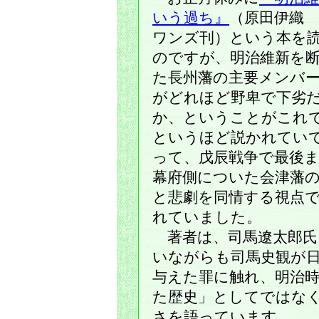
いう過ち』
（原田伊織 
ワンズ刊）という本を
のですが、明治維新を
た長州藩の主要メンバ
がどれほど野卑で下劣
か、ということがこれ
というほど説かれてい
って、戊辰戦争で最後
幕府側についた会津藩
と悲劇を同情する視点
れていました。
著者は、司馬遼太郎氏
いながらも司馬史観が
与えた罪に触れ、明治
た歴史」としてではな
さを語っています。