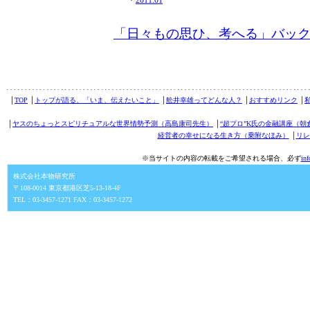
・
2011.01
「日々もの思ひ、考へる」バッ
│
TOP
│
トップが語る、「いま、伝えたいこと」
│
舩井幸雄ってどんな人？
│
おすすめリンク
│
│
ヤスのちょっとスピリチュアルな世界情勢予測（高島康司先生）
│
“超プロ”K氏の金融講座（朝
経営者の幸せになる生き方（乗附なほみ）
│
リレ
※当サイトの内容の転載をご希望される場合、必ず
in
株式会社本物研究所
〒108-0014 東京都港区芝5-13-18-4F
TEL：03-3457-1271 FAX：03-3457-1272