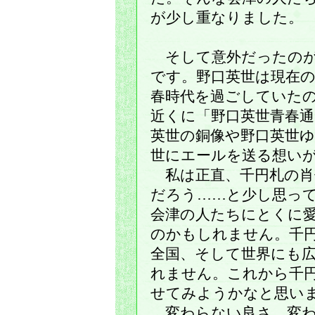
が少し重なりました。
そして意外だったのが
です。野口英世は現在
春時代を過ごしていた
近くに「野口英世青春
英世の銅像や野口英世
世にエールを送る想い
私は正直、千円札の肖
だろう……と少し思っ
会津の人たちにとくに
のかもしれません。千
全国、そして世界にも
れません。これから千
せてみようかなと思い
変わらない良さ、変わ