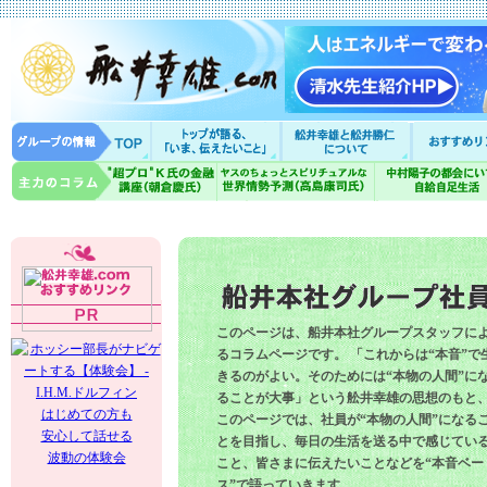
このページは、船井本社グループスタッフに
るコラムページです。 「これからは“本音”で
きるのがよい。そのためには“本物の人間”に
ることが大事」という舩井幸雄の思想のもと
はじめての方も
このページでは、社員が“本物の人間”になる
安心して話せる
とを目指し、毎日の生活を送る中で感じてい
波動の体験会
こと、皆さまに伝えたいことなどを“本音ベー
ス”で語っていきます。