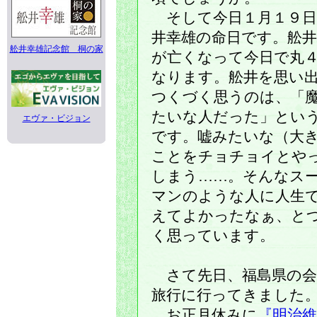
そして今日１月１９日
井幸雄の命日です。舩井
舩井幸雄記念館 桐の家
が亡くなって今日で丸
なります。舩井を思い
つくづく思うのは、「
たいな人だった」とい
エヴァ・ビジョン
です。嘘みたいな（大
ことをチョチョイとや
しまう……。そんなス
マンのような人に人生
えてよかったなぁ、と
く思っています。
さて先日、福島県の会
旅行に行ってきました
お正月休みに
『明治