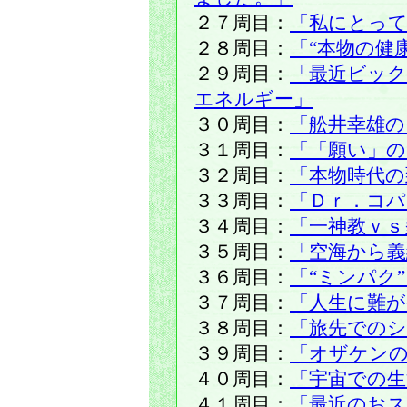
２７周目：
「私にとって
２８周目：
「“本物の健
２９周目：
「最近ビッ
エネルギー」
３０周目：
「舩井幸雄の
３１周目：
「「願い」の
３２周目：
「本物時代の
３３周目：
「Ｄｒ．コパ
３４周目：
「一神教ｖｓ
３５周目：
「空海から義
３６周目：
「“ミンパク
３７周目：
「人生に難が
３８周目：
「旅先での
３９周目：
「オザケン
４０周目：
「宇宙での生
４１周目：
「最近のおス