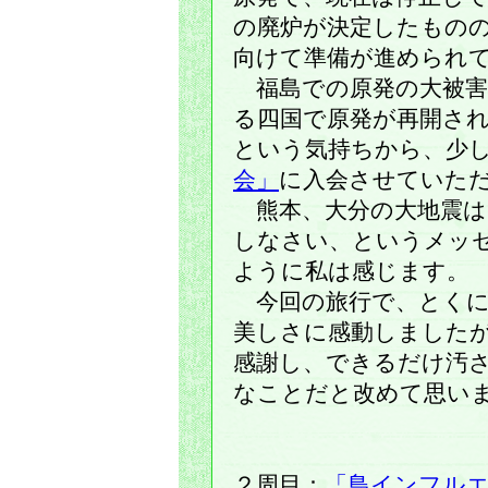
の廃炉が決定したもの
向けて準備が進められ
福島での原発の大被害
る四国で原発が再開さ
という気持ちから、少
会」
に入会させていた
熊本、大分の大地震は
しなさい、というメッ
ように私は感じます。
今回の旅行で、とくに
美しさに感動しました
感謝し、できるだけ汚
なことだと改めて思い
２周目：
「鳥インフル