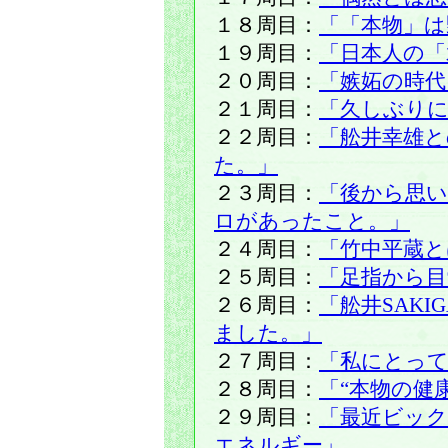
１８周目：
「「本物」は
１９周目：
「日本人の「
２０周目：
「嫉妬の時代
２１周目：
「久しぶりに
２２周目：
「舩井幸雄
た。」
２３周目：
「後から思
ロがあったこと。」
２４周目：
「竹中平蔵と
２５周目：
「足指から目
２６周目：
「舩井SAK
ました。」
２７周目：
「私にとって
２８周目：
「“本物の健
２９周目：
「最近ビッ
エネルギー」