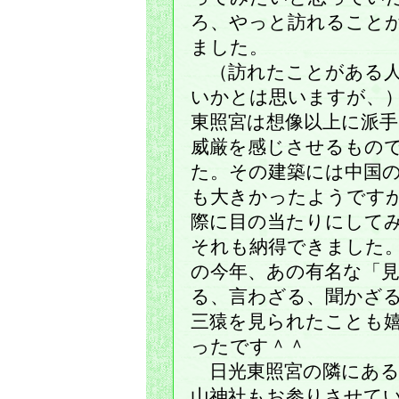
ろ、やっと訪れること
ました。
（訪れたことがある
いかとは思いますが、
東照宮は想像以上に派手
威厳を感じさせるもの
た。その建築には中国
も大きかったようです
際に目の当たりにして
それも納得できました
の今年、あの有名な「
る、言わざる、聞かざ
三猿を見られたことも
ったです＾＾
日光東照宮の隣にある
山神社もお参りさせて