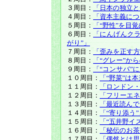
３周目：
「日本の独立と
４周目：
「資本主義に
５周目：
「“野性”を目
６周目：
「にんげんクラ
がり”」
７周目：
「歪みを正す方
８周目：
「“グレー”か
９周目：
「“コンサバ”
１０周目：
「“野菜”は
１１周目：
「ロンドン・
１２周目：
「フリーエネ
１３周目：
「最近読ん
１４周目：
「“寄り添う
１５周目：
「“五井野イ
１６周目：
「秘伝のお茶
１７周目：
「偶然とは