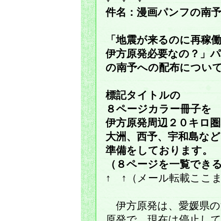
件名：漫画パンフの南
「地震が来るのに再稼
伊方原発必要なの？」
の南予への配布につい
標記タイトルの
８ページカラー冊子を
伊方原発周辺２０キロ
大洲、西予、宇和島な
準備をしております。
（８ページを一覧でき
↑ ↑（メール転載ここ
伊方原発は、愛媛県の
原発で、現在は停止し