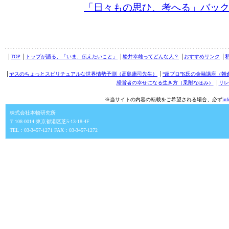
「日々もの思ひ、考へる」バッ
│
TOP
│
トップが語る、「いま、伝えたいこと」
│
舩井幸雄ってどんな人？
│
おすすめリンク
│
│
ヤスのちょっとスピリチュアルな世界情勢予測（高島康司先生）
│
“超プロ”K氏の金融講座（朝
経営者の幸せになる生き方（乗附なほみ）
│
リレ
※当サイトの内容の転載をご希望される場合、必ず
in
株式会社本物研究所
〒108-0014 東京都港区芝5-13-18-4F
TEL：03-3457-1271 FAX：03-3457-1272