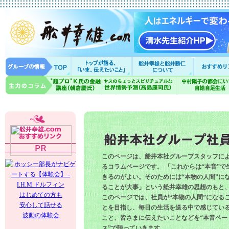
このページは、船井本社グループスタッフに
るコラムページです。 「これからは“本音”で
きるのがよい。そのためには“本物の人間”に
ることが大事」という舩井幸雄の思想のもと
はじめての方も
このページでは、社員が“本物の人間”になる
安心して話せる
とを目指し、毎日の生活を送る中で感じてい
波動の体験会
こと、皆さまに伝えたいことなどを“本音ベー
ス”で語っていきます。