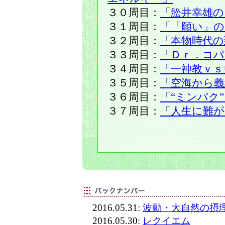
３０周目：
「舩井幸雄の
３１周目：
「「願い」の
３２周目：
「本物時代の
３３周目：
「Ｄｒ．コパ
３４周目：
「一神教ｖｓ
３５周目：
「空海から義
３６周目：
「“ミンパク
３７周目：
「人生に難が
2016.05.31:
波動・大自然の摂
2016.05.30:
レクイエム