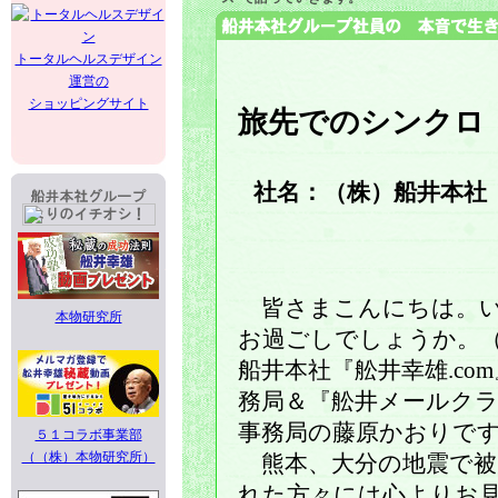
トータルヘルスデザイン
運営の
ショッピングサイト
旅先でのシンクロ
社名：（株）船井本社 
皆さまこんにちは。
本物研究所
お過ごしでしょうか。
船井本社『舩井幸雄.co
務局＆『舩井メールク
事務局の藤原かおりで
５１コラボ事業部
（（株）本物研究所）
熊本、大分の地震で被
れた方々には心よりお