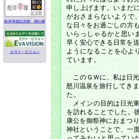
申し上げます。いまだ
がおさまらないようで
舩井幸雄記念館 桐の家
な日々をお過ごしの方
いらっしゃるかと思い
早く安心できる日常を
ようになることを心よ
エヴァ・ビジョン
ています。
このＧＷに、私は日光
怒川温泉を旅行してき
た。
メインの目的は日光東
を訪れることでした。
康公を御祭神におまつ
神社ということで、一
ってみたいと思ってい