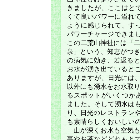
きましたが、ここはと
くて良いパワーに溢れ
ように感じられて、す
パワーチャージできま
この二荒山神社には「
泉」という、知恵がつ
の病気に効き、若返る
お水が湧き出ていると
ありますが、日光には
以外にも湧水をお水取
るスポットがいくつか
ました。そして湧水は
り、日光のレストラン
も素晴らしくおいしい
山が深くお水も空気も
事やお茶などどれもと