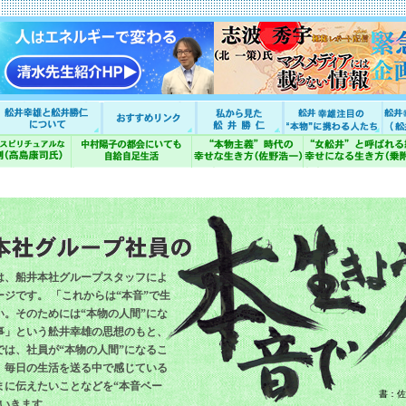
は、船井本社グループスタッフによ
ジです。 「これからは“本音”で生
い。そのためには“本物の人間”にな
事」という舩井幸雄の思想のもと、
では、社員が“本物の人間”になるこ
、毎日の生活を送る中で感じている
まに伝えたいことなどを“本音ベー
書：佐
ていきます。