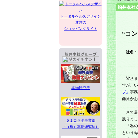
トータルヘルスデザイン
運営の
ショッピングサイト
“コ
社名：
皆さま
すが、い
本物研究所
ブ』
事務
藤原かお
さて最
残りまし
５１コラボ事業部
「私の
（（株）本物研究所）
という母