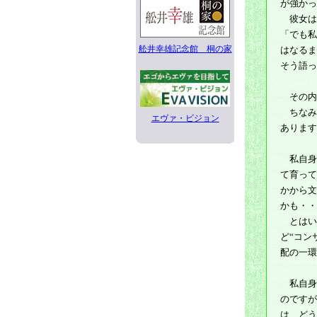
が強かっ
彼女は
「でも私
舩井幸雄記念館 桐の家
はなるま
そう語っ
その内
ちなみ
エヴァ・ビジョン
あります
私自身
て育って
かから文
かも・・
とはい
ど“コン
配の一環
私自身は
のですが
は、どう