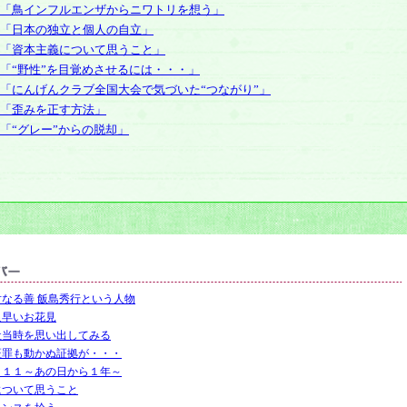
「鳥インフルエンザからニワトリを想う」
「日本の独立と個人の自立」
「資本主義について思うこと」
「“野性”を目覚めさせるには・・・」
「にんげんクラブ全国大会で気づいた“つながり”」
「歪みを正す方法」
「“グレー”からの脱却」
対なる善 飯島秀行という人物
足早いお花見
社当時を思い出してみる
証罪も動かぬ証拠が・・・
．１１～あの日から１年～
について思うこと