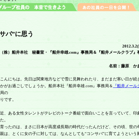
ンサバ”に思う
2012.3.2(
（株）船井本社 秘書室・『船井幸雄.com』事務局＆『船井メールクラブ』
名前：藤原 か
こんにちは。先日は関東地方などで雪に見舞われたり、まだまだ寒い日が続
かがお過ごしでしょうか。船井本社『船井幸雄.com』事務局＆
『船井メール
局の
りです。
近、ある女性タレントがテレビのトーク番組で面白いことを言っていて、印
た。
育ったのは、まさに日本が高度成長期の時代だったんだけど、その頃、世の
親は、とくに女の子に対しては、なんとしても“コンサバ”に育てようという