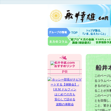
このページ
るコラムペー
きるのがよ
ることが大
はじめての方も
このページ
安心して話せる
とを目指し
波動の体験会
こと、皆さ
ス”で語っ