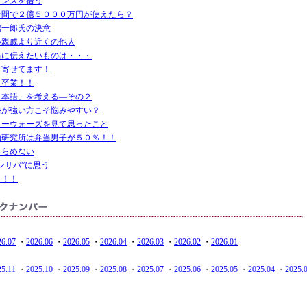
ャンスを拾う
分間で２億５０００万円が使えたら？
館一郎氏の決意
い親戚より近くの他人
当に伝えたいものは・・・
き寄せてます！
！卒業！！
日本語」を考える―その２
勢が強い方こそ悩みやすい？
ターウォーズを見て思ったこと
物研究所は弁当男子が５０％！！
きらめない
ンサバ”に思う
き！！
26.07
・
2026.06
・
2026.05
・
2026.04
・
2026.03
・
2026.02
・
2026.01
25.11
・
2025.10
・
2025.09
・
2025.08
・
2025.07
・
2025.06
・
2025.05
・
2025.04
・
2025.