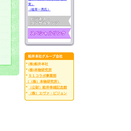
実』
（植草一秀氏）
* (株)船井本社
*
(株)本物研究所
*
５１コラボ事業部
（（株）本物研究所）
*
（公財）舩井幸雄記念館
*
（株）エヴァ・ビジョン