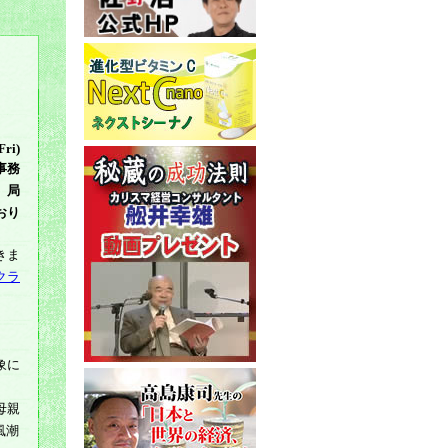
Fri)
事務
局
おり
きま
クラ
象に
母親
風潮