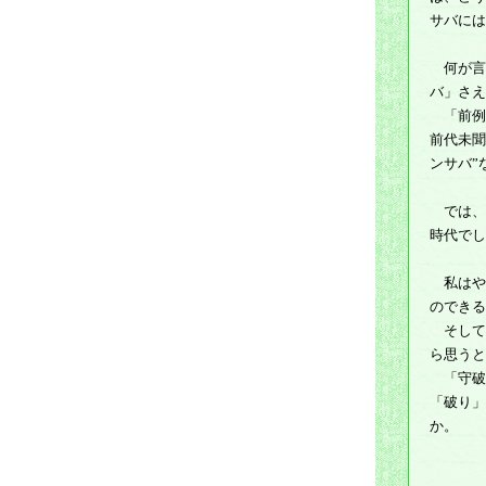
サバには
何が言い
バ」さえ
「前例」
前代未聞
ンサバ”
では、“
時代でし
私はやは
のできる
そしてそ
ら思うと
「守破離
「破り」
か。