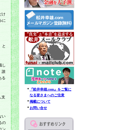
だけ
みに
」と
識し
、誰
ある
*
『舩井幸雄.com』をご覧に
なる皆さまへのご注意
人支
*
掲載について
*
お問い合せ
ない
るの
コン