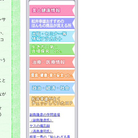
ンサ
。
い、
“コ
いう
こと
なが
を
う
副島隆彦の学問道場
（副島隆彦氏）
ヤスの備忘録
（高島康司氏）
植草一秀の『知られざる真