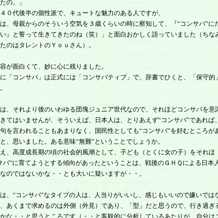
たの。」
４０代後半の個性派で、キュートな魅力のある人ですが、
は、母親からのそういう空気を３歳くらいの時に察知して、『“コンサバ”に
い』と誓って生きてきたのね（笑）」と面白おかしく語っていました（ちな
たのはタレントのＹｏｕさん）。
容が面白くて、妙に心に残りました。
に「コンサバ」は正式には「コンサバティブ」で、辞書でひくと、「保守的
。
は、それより後のいわゆる団塊ジュニア世代なので、それほどコンサバを意
きてはいませんが、そういえば、日本人は、とりあえず“コンサバ”であれば
句を言われることもあまりなく、国民性としても“コンサバ”を好むところが
と、思いました。ある意味“無難”ということでしょうか。
え、高度成長期の頃の社会的風潮として、子ども（とくに女の子）をそれほ
サバ”に育てようとする傾向があったということは、戦後のＧＨＱによる日本
なのではないかな・・とも大いに疑いますが・・。
、“コンサバ”なタイプの人は、人当りがいいし、感じもいいので嫌いでは
、あくまで求めるのは外側（外見）であり、「型」だと思うので、行き過ぎ
かな・・と思うところです（・・と客観的に分析しているあたりが、自分は