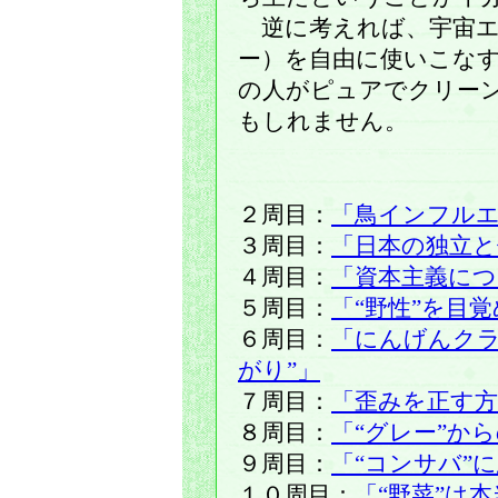
逆に考えれば、宇宙エ
ー）を自由に使いこな
の人がピュアでクリー
もしれません。
２周目：
「鳥インフル
３周目：
「日本の独立と
４周目：
「資本主義に
５周目：
「“野性”を目
６周目：
「にんげんクラ
がり”」
７周目：
「歪みを正す方
８周目：
「“グレー”か
９周目：
「“コンサバ”
１０周目：
「“野菜”は