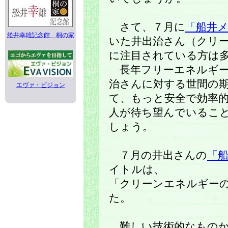
さて、７月に
「船井
舩井幸雄記念館 桐の家
いた井出治さん（クリ
に注目されている方は
長年フリーエネルギー
治さんに対する世間の
エヴァ・ビジョン
て、もっと安全で効率
人が待ち望んでいるこ
しょう。
７月の井出さんの
「
イトルは、
「クリーンエネルギー
た。
難しい技術的なものか