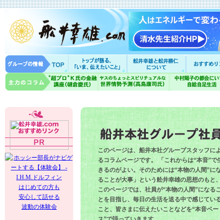
このページは、船井本社グループスタッフに
るコラムページです。 「これからは“本音”で
きるのがよい。そのためには“本物の人間”に
ることが大事」という舩井幸雄の思想のもと
はじめての方も
このページでは、社員が“本物の人間”になる
安心して話せる
とを目指し、毎日の生活を送る中で感じてい
波動の体験会
こと、皆さまに伝えたいことなどを“本音ベー
ス”で語っていきます。