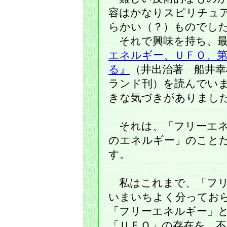
容はかなりスピリチュ
らかい（？）ものでし
それで興味を持ち、最
エネルギー、ＵＦＯ、
る』
（井出治著 船井幸
ランド刊）を読んでい
きな気づきがありまし
それは、「フリーエネ
のエネルギー」のこと
す。
私はこれまで、「フリ
いまいちよく分ってお
「フリーエネルギー」
「ＵＦＯ」の存在を、