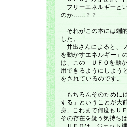
フリーエネルギーとい
のか……？？
それがこの本には端的
した。
井出さんによると、フ
を動かすエネルギー」
は、この「ＵＦＯを動
用できるようにしよう
をされているのです。
もちろんそのためには
する」ということが大
身、これまで何度もＵ
その存在を疑う気持ち
ＵＦＯは、ジェット機