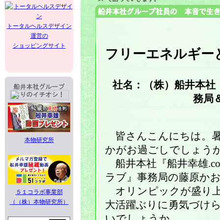
トータルヘルスデザイン
運営の
ショッピングサイト
フリーエネルギー
社名：（株）船井本社 
務局
皆さんこんにちは。暑
本物研究所
かがお過ごしでしょう
船井本社『船井幸雄.c
ラブ』事務局の藤原か
オリンピックが盛り上
５１コラボ事業部
（（株）本物研究所）
大活躍ぶりに勇気づけ
いでしょうか。