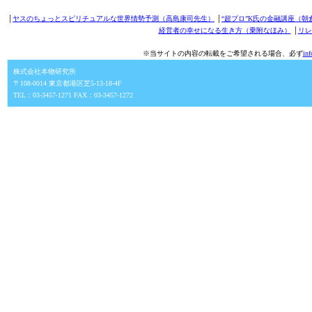
│
ヤスのちょっとスピリチュアルな世界情勢予測（高島康司先生）
│
“超プロ”K氏の金融講座（朝
経営者の幸せになる生き方（乗附なほみ）
│
リレ
※当サイトの内容の転載をご希望される場合、必ず
in
株式会社本物研究所
〒108-0014 東京都港区芝5-13-18-4F
TEL：03-3457-1271 FAX：03-3457-1272