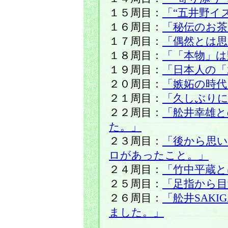
１５周目：
「“五井野イ
１６周目：
「秘伝のお茶
１７周目：
「偶然とは
１８周目：
「「本物」は
１９周目：
「日本人の「
２０周目：
「嫉妬の時代
２１周目：
「久しぶりに
２２周目：
「舩井幸雄
た。」
２３周目：
「後から思
ロがあったこと。」
２４周目：
「竹中平蔵と
２５周目：
「足指から目
２６周目：
「舩井SAK
ました。」