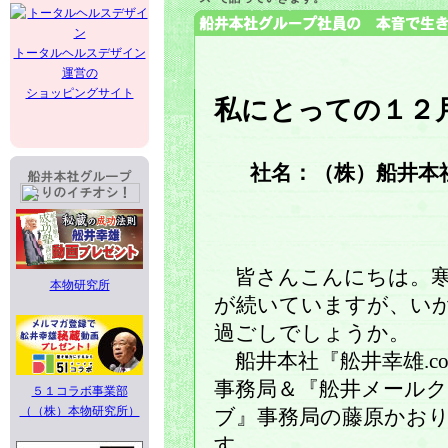
トータルヘルスデザイン
運営の
ショッピングサイト
私にとっての１２
社名：（株）船井本社
皆さんこんにちは。
本物研究所
が続いていますが、い
過ごしでしょうか。
船井本社『舩井幸雄.co
事務局＆『舩井メール
５１コラボ事業部
（（株）本物研究所）
ブ』事務局の藤原かお
す。