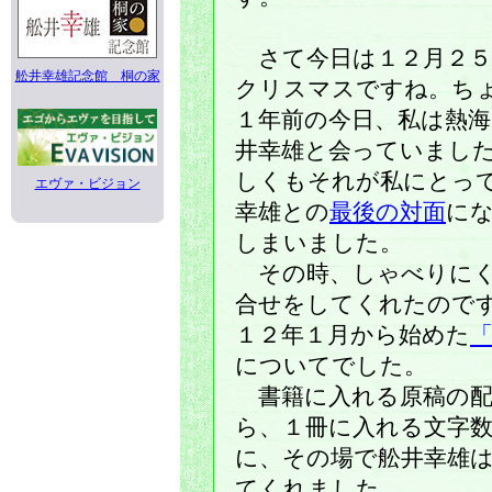
さて今日は１２月２５
舩井幸雄記念館 桐の家
クリスマスですね。ち
１年前の今日、私は熱海
井幸雄と会っていまし
しくもそれが私にとっ
エヴァ・ビジョン
幸雄との
最後の対面
に
しまいました。
その時、しゃべりにく
合せをしてくれたので
１２年１月から始めた
についてでした。
書籍に入れる原稿の配
ら、１冊に入れる文字
に、その場で舩井幸雄
てくれました。