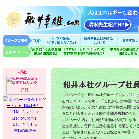
このページは、船井本社グループスタッフに
るコラムページです。 「これからは“本音”で
きるのがよい。そのためには“本物の人間”に
ることが大事」という舩井幸雄の思想のもと
はじめての方も
このページでは、社員が“本物の人間”になる
安心して話せる
とを目指し、毎日の生活を送る中で感じてい
波動の体験会
こと、皆さまに伝えたいことなどを“本音ベー
ス”で語っていきます。