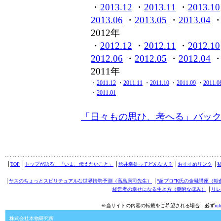
・
2013.12
・
2013.11
・
2013.10
2013.06
・
2013.05
・
2013.04
2012年
・
2012.12
・
2012.11
・
2012.10
2012.06
・
2012.05
・
2012.04
2011年
・
2011.12
・
2011.11
・
2011.10
・
2011.09
・
2011.0
・
2011.01
「日々もの思ひ、考へる」バッ
│
TOP
│
トップが語る、「いま、伝えたいこと」
│
舩井幸雄ってどんな人？
│
おすすめリンク
│
│
ヤスのちょっとスピリチュアルな世界情勢予測（高島康司先生）
│
“超プロ”K氏の金融講座（朝
経営者の幸せになる生き方（乗附なほみ）
│
リレ
※当サイトの内容の転載をご希望される場合、必ず
in
株式会社本物研究所