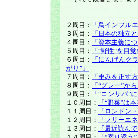
２周目：
「鳥インフル
３周目：
「日本の独立と
４周目：
「資本主義に
５周目：
「“野性”を目
６周目：
「にんげんクラ
がり”」
７周目：
「歪みを正す方
８周目：
「“グレー”か
９周目：
「“コンサバ”
１０周目：
「“野菜”は
１１周目：
「ロンドン・
１２周目：
「フリーエネ
１３周目：
「最近読ん
１４周目：
「“寄り添う