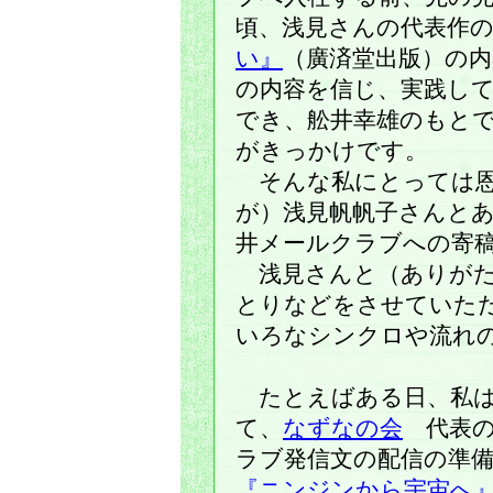
頃、浅見さんの代表作
い』
（廣済堂出版）の
の内容を信じ、実践し
でき、舩井幸雄のもと
がきっかけです。
そんな私にとっては恩
が）浅見帆帆子さんと
井メールクラブへの寄
浅見さんと（ありがた
とりなどをさせていた
いろなシンクロや流れ
たとえばある日、私は
て、
なずなの会
代表の
ラブ発信文の配信の準
『ニンジンから宇宙へ