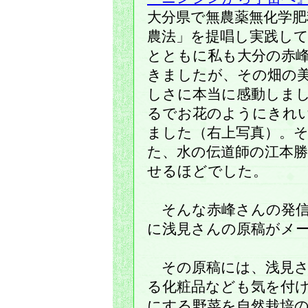
大分県で無農薬無化学肥
農法」を提唱し実践し
とともに私も大分の赤
きましたが、その畑の
しさに本当に感動しま
るでお花のようにきれ
ました（右上写真）。
た、水の伝道師の江本
せるほどでした。
そんな赤峰さんの発信
に浅見さんの原稿がメ
その原稿には、浅見さ
る化粧品なども気を付
にする野菜を自然栽培