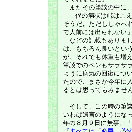
またその筆談の中に
「僕の病状は峠はこえ
そうだ。ただししゃべ
で人前には出られない
などの記載もありまし
は、もちろん良いとい
が、それでも体重も増
筆談でのペンもサラサ
ように病気の回復につ
たので、まさか今年に
るとは思ってもみませ
そして、この時の筆談
いわば遺言のようにな
年の８月９日に無事、
『すべては「必要、必然