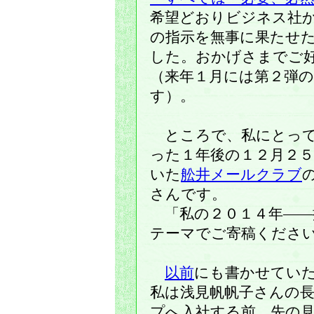
希望どおりビジネス社
の指示を無事に果たせ
した。おかげさまでご
（来年１月には第２弾
す）。
ところで、私にとって
った１年後の１２月２
いた
舩井メールクラブ
さんです。
「私の２０１４年――
テーマでご寄稿くださ
以前
にも書かせてい
私は浅見帆帆子さんの
プへ入社する前、先の