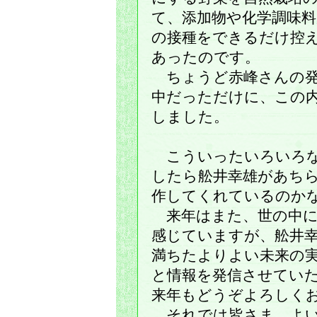
て、添加物や化学調味
の接種をできるだけ控
あったのです。
ちょうど赤峰さんの発
中だっただけに、この
しました。
こういったいろいろな
したら舩井幸雄があち
作してくれているのか
来年はまた、世の中に
感じていますが、舩井
満ちたよりよい未来の
と情報を発信させてい
来年もどうぞよろしく
それでは皆さま、よい