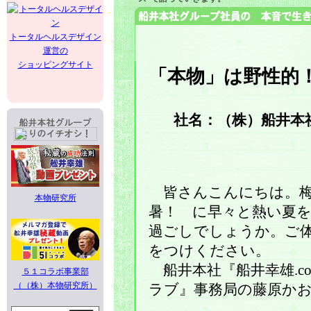
トータルヘルスデザイン
運営の
ショッピングサイト
「本物」は野性的
社名：（株）船井本社
皆さんこんにちは。梅
本物研究所
暑！ に早々と熱い夏
過ごしでしょうか。ご
をつけください。
船井本社『船井幸雄.c
５１コラボ事業部
（（株）本物研究所）
ラブ』事務局の藤原か