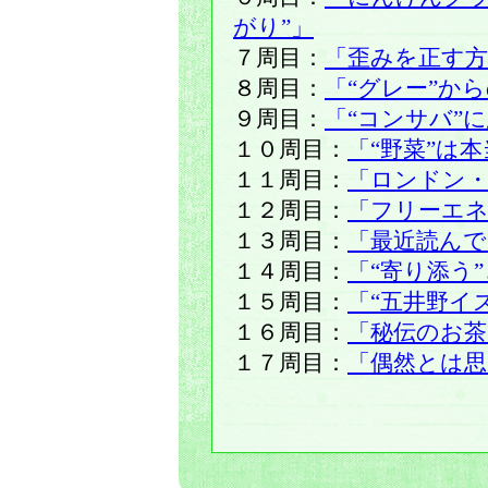
がり”」
７周目：
「歪みを正す方
８周目：
「“グレー”か
９周目：
「“コンサバ”
１０周目：
「“野菜”は
１１周目：
「ロンドン・
１２周目：
「フリーエネ
１３周目：
「最近読ん
１４周目：
「“寄り添う
１５周目：
「“五井野イ
１６周目：
「秘伝のお茶
１７周目：
「偶然とは