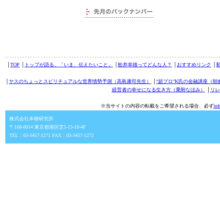
│
TOP
│
トップが語る、「いま、伝えたいこと」
│
舩井幸雄ってどんな人？
│
おすすめリンク
│
│
ヤスのちょっとスピリチュアルな世界情勢予測（高島康司先生）
│
“超プロ”K氏の金融講座（朝
経営者の幸せになる生き方（乗附なほみ）
│
リレ
※当サイトの内容の転載をご希望される場合、必ず
in
株式会社本物研究所
〒108-0014 東京都港区芝5-13-18-4F
TEL：03-3457-1271 FAX：03-3457-1272