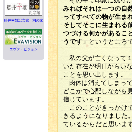
その中で印象に残った
みればそれは一つの自
ってすべての物が生ま
舩井幸雄記念館 桐の家
そしてそこに生まれる
つづける何かがあるこ
うです」
というところ
エヴァ・ビジョン
私の父が亡くなって１
いた存在が明日からい
ことを思い出します。
肉体は消えてしまって
どこかで心配しながら
信じています。
このことがきっかけで
きるようになりました
ているからだと思いま