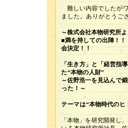
難しい内容でしたがワ
ました。ありがとうご
～株式会社本物研究所
■満を持しての出陣！！
会決定！！
「生き方」と「経営指導
た“本物の人財”
～佐野浩一を見込んで鍛
った！～
テーマは“本物時代のヒ
「本物」を研究開発し、