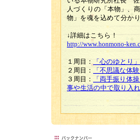
いる本物研究所社長 佐
人づくりの「本物」、商
物」を魂を込めて分か
↓詳細はこちら！
http://www.honmono-ken.
１周目：
「心のゆとり
２周目：
「不思議な体験
３周目：
「両手振り体操
事や生活の中で取り入れ