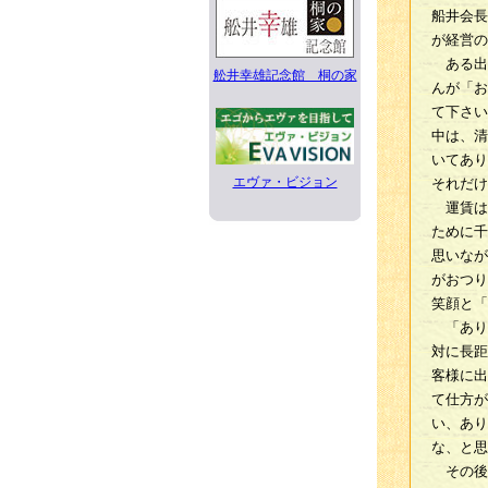
船井会長
が経営の
ある出
舩井幸雄記念館 桐の家
んが「お
て下さい
中は、清
いてあり
エヴァ・ビジョン
それだけ
運賃は
ために千
思いなが
がおつり
笑顔と「
「あり
対に長距
客様に出
て仕方が
い、あり
な、と思
その後