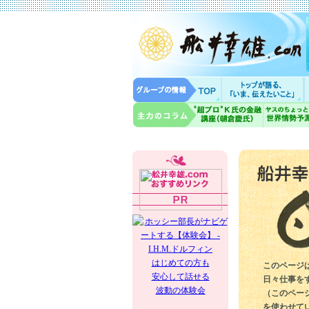
はじめての方も
このページ
安心して話せる
日々仕事を
波動の体験会
（このペー
を使わせて