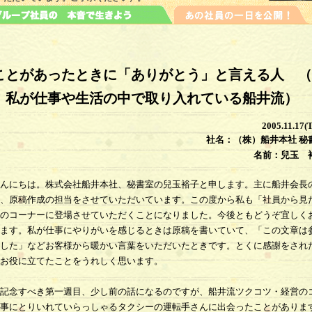
ことがあったときに「ありがとう」と言える人 （
：私が仕事や生活の中で取り入れている船井流）
2005.11.17(
社名：（株）船井本社 秘
名前：兒玉 
んにちは。株式会社船井本社、秘書室の兒玉裕子と申します。主に船井会長
、原稿作成の担当をさせていただいています。この度から私も「社員から見
のコーナーに登場させていただくことになりました。今後ともどうぞ宜しく
ます。私が仕事にやりがいを感じるときは原稿を書いていて、「この文章は
した」などお客様から暖かい言葉をいただいたときです。とくに感謝をされ
お役に立てたことをうれしく思います。
記念すべき第一週目、少し前の話になるのですが、船井流ツクコツ・経営の
事にとりいれていらっしゃるタクシーの運転手さんに出会ったことがありま