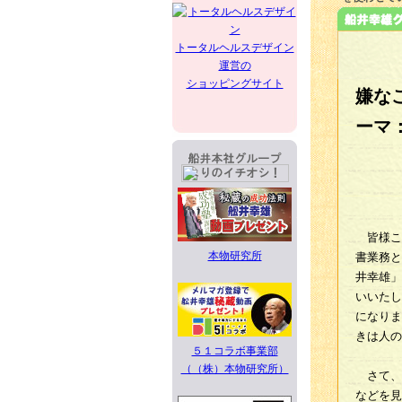
トータルヘルスデザイン
運営の
ショッピングサイト
嫌な
ーマ
皆様こ
本物研究所
書業務と
井幸雄」
いいたし
になりま
きは人の
５１コラボ事業部
（（株）本物研究所）
さて、
などを見