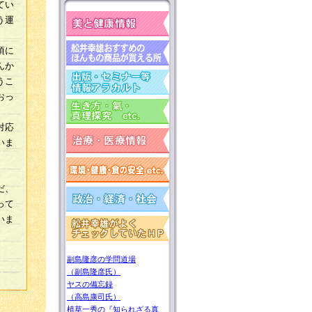
てい
う運
頃に
んか
うこ
おっ
対応
いま
だ、
って
いま
副島隆彦の学問道場
（副島隆彦氏）
ヤスの備忘録
（高島康司氏）
植草一秀の『知られざる真