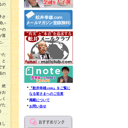
るの
手さ
聞い
ーの
が置
た。
いた
、と
です
面の
、絶
*
『舩井幸雄.com』をご覧に
をお
なる皆さまへのご注意
しく
*
掲載について
がた
*
お問い合せ
う
まし