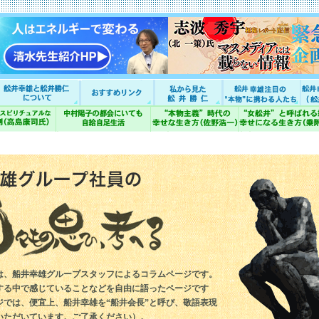
は、船井幸雄グループスタッフによるコラムページです。
する中で感じていることなどを自由に語ったページです
ジでは、便宜上、船井幸雄を“船井会長”と呼び、敬語表現
いただいています。ご了承ください）。