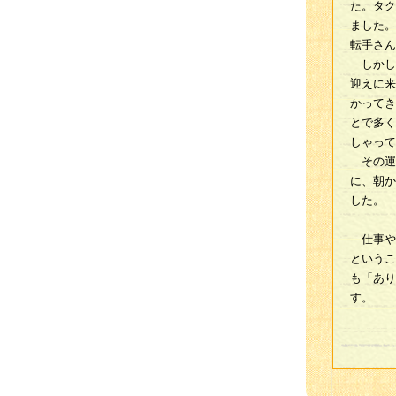
た。タク
ました。
転手さん
しかし
迎えに来
かってき
とで多く
しゃって
その運
に、朝か
した。
仕事や
というこ
も「あり
す。