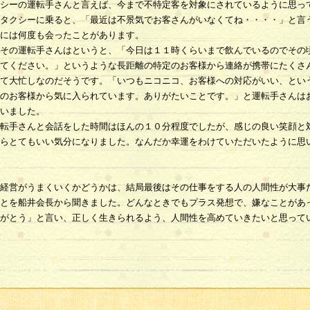
シーの運転手さんと言えば、今まで不特定客を対象にされているように思っ
タクシーに乗ると、「最近は不景気でお客さんがいなくてね・・・・」と言
には何度も会ったことがあります。
その運転手さんはというと、「今日は１１時くらいまで飲んでいるのでその
てください。」というような長距離の特定のお客様から連絡が携帯にたくさ
て大忙しなのだそうです。「いつもニコニコ、お客様への対応がいい、とい
のお客様から気に入られています。ありがたいことです。」と運転手さんは
いました。
転手さんと会話をした時間はほんの１０分程度でしたが、感じの良い笑顔と
らとてもいい気分になりました。なんだか幸運をわけていただいたように思
経営がうまくいくかどうかは、結局最後はその仕事をする人の人間性が大事
とを船井会長から聞きました。どんなときでもプラス発想で、嫌なことがあ
がとう」と言い、正しく生きられるよう、人間性を高めていきたいと思って