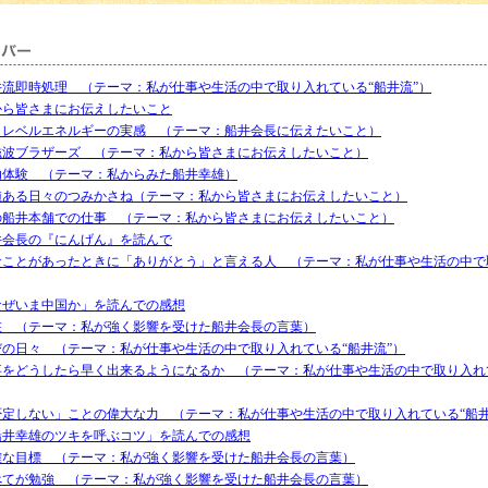
井流即時処理 （テーマ：私が仕事や生活の中で取り入れている“船井流”）
から皆さまにお伝えしたいこと
イレベルエネルギーの実感 （テーマ：船井会長に伝えたいこと）
磁波ブラザーズ （テーマ：私から皆さまにお伝えしたいこと）
功体験 （テーマ：私からみた船井幸雄）
値ある日々のつみかさね（テーマ：私から皆さまにお伝えしたいこと）
の船井本舗での仕事 （テーマ：私から皆さまにお伝えしたいこと）
井会長の『にんげん』を読んで
なことがあったときに「ありがとう」と言える人 （テーマ：私が仕事や生活の中で
なぜいま中国か」を読んでの感想
在 （テーマ：私が強く影響を受けた船井会長の言葉）
びの日々 （テーマ：私が仕事や生活の中で取り入れている“船井流”）
事をどうしたら早く出来るようになるか （テーマ：私が仕事や生活の中で取り入れ
否定しない」ことの偉大な力 （テーマ：私が仕事や生活の中で取り入れている“船井
船井幸雄のツキを呼ぶコツ」を読んでの感想
確な目標 （テーマ：私が強く影響を受けた船井会長の言葉）
べてが勉強 （テーマ：私が強く影響を受けた船井会長の言葉）