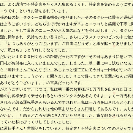
は、よく講演で不特定客をたくさん集めるよりも、特定客を集めるようにす
コツです、というお話をされています。
張の日の朝、タクシーに乗る機会がありました。そのタクシーに乗ると運転
はようございます。どちらまで行かれますか？」とニッコリと笑顔で丁寧に
ました。そして最近のニュースやお天気の話などを少し話しました。タクシ
潔に掃除され、気持ちのよい香りがし、さらにプラスチックのビンの中に飴
、「いつもありがとうございます。ご自由にどうぞ」と紙が貼ってありまし
で、私はちょっとうれしくなりました。
だいたい１０００円くらいの距離だったのですが、その日はあまりに急いで
円札がお財布に入っていませんでした。しまった、朝一番に申し訳ないなぁ
ら「運転手さんごめんなさい。私ちょっと慌てていて今日は千円札がないの
はありますでしょうか？」と聞きました。そこで帰ってきた言葉がなんと満
ありがとうございます。」の言葉だったのです。
がとうございます。じつは、私は朝一番のお客様が１万円札を出された日は
離のお客様が多く乗せられるというジンクスがあるんですよ。よく一万円札
されると怒る運転手さんもいるんですけれど、私は一万円を出されるとうれ
ないんです。だからお釣りは他の車よりたくさん用意してあるんです。あり
がたい。」と怒るどころか逆に喜んでいただきました。嫌な顔をされるだろ
っていた私はびっくりしてしまいました。
に運転手さんと世間話をしていると、特定客と不特定客についてのお話がで