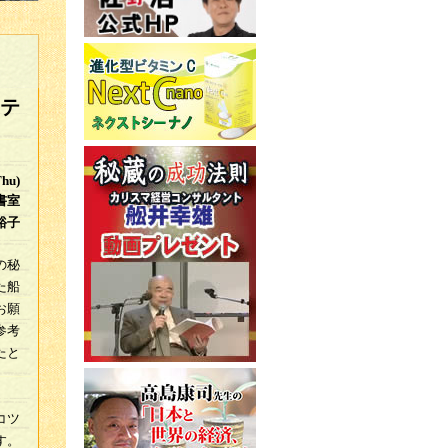
テ
Thu)
書室
裕子
の秘
た船
お願
参考
たと
コツ
す。