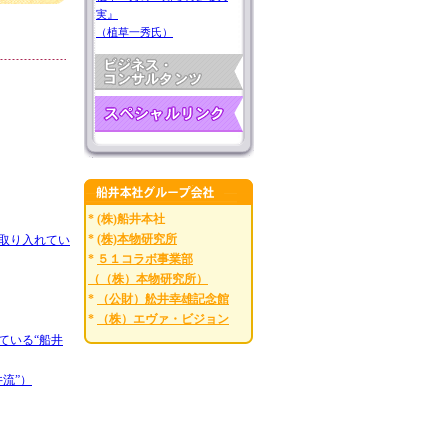
実』
（植草一秀氏）
* (株)船井本社
*
(株)本物研究所
取り入れてい
*
５１コラボ事業部
（（株）本物研究所）
*
（公財）舩井幸雄記念館
*
（株）エヴァ・ビジョン
ている“船井
流”）