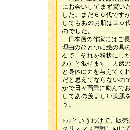
にお会いしてまず驚い
した。まだ６０代です
してもあのお肌は２０
のでした。
日本画の作家にはご長
理由のひとつに絵の具
石で、それを粉状にし
わ）と混ぜます。天然
と身体に力を与えてく
だと思えてならないの
かで日々画業に励んで
してあの羨ましい美肌
う。
♪♪♪というわけで、販
クリスマス商戦に向け