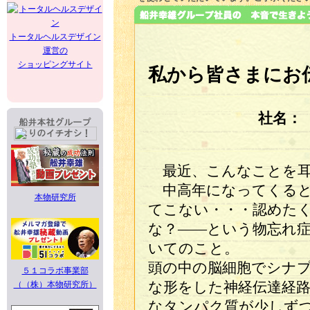
トータルヘルスデザイン
運営の
ショッピングサイト
私から皆さまにお
社名：
最近、こんなことを耳
中高年になってくると
本物研究所
てこない・・・認めた
な？――という物忘れ
いてのこと。
頭の中の脳細胞でシナ
５１コラボ事業部
（（株）本物研究所）
な形をした神経伝達経
なタンパク質が少しず