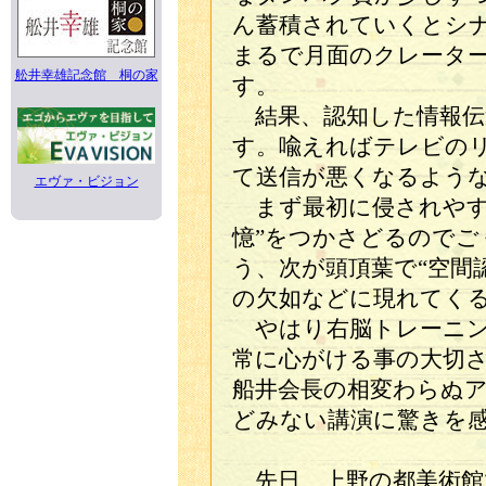
ん蓄積されていくとシ
まるで月面のクレータ
舩井幸雄記念館 桐の家
す。
結果、認知した情報伝
す。喩えればテレビの
て送信が悪くなるよう
エヴァ・ビジョン
まず最初に侵されやす
憶”をつかさどるのでご
う、次が頭頂葉で“空間
の欠如などに現れてく
やはり右脳トレーニン
常に心がける事の大切
船井会長の相変わらぬ
どみない講演に驚きを
先日、上野の都美術館