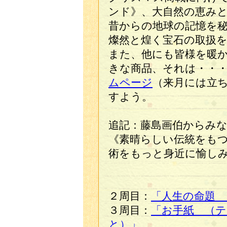
ンド》、大自然の恵み
昔からの地球の記憶を
燦然と煌く宝石の取扱
また、他にも皆様を暖
きな商品、それは・・
ムページ
（来月には立
すよう。
追記：藤島画伯からみ
《素晴らしい伝統をも
術をもっと身近に愉し
２周目：
「人生の命題
３周目：
「お手紙 （テ
と）」