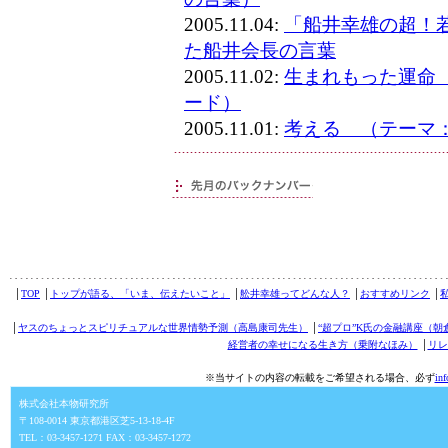
2005.11.04:
「船井幸雄の超！
た船井会長の言葉
2005.11.02:
生まれもった運命
ード）
2005.11.01:
考える （テーマ
│
TOP
│
トップが語る、「いま、伝えたいこと」
│
舩井幸雄ってどんな人？
│
おすすめリンク
│
│
ヤスのちょっとスピリチュアルな世界情勢予測（高島康司先生）
│
“超プロ”K氏の金融講座（朝
経営者の幸せになる生き方（乗附なほみ）
│
リレ
※当サイトの内容の転載をご希望される場合、必ず
in
株式会社本物研究所
〒108-0014 東京都港区芝5-13-18-4F
TEL：03-3457-1271 FAX：03-3457-1272