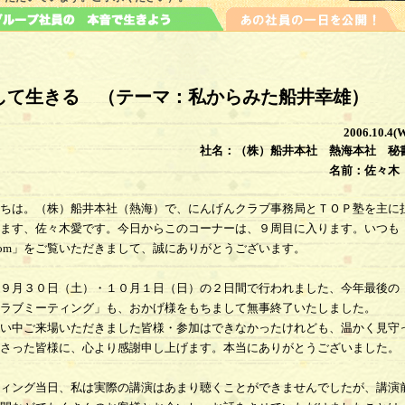
して生きる （テーマ：私からみた船井幸雄）
2006.10.4(
社名：（株）船井本社 熱海本社 秘
名前：佐々木
ちは。（株）船井本社（熱海）で、にんげんクラブ事務局とＴＯＰ塾を主に
ます、佐々木愛です。今日からこのコーナーは、９周目に入ります。いつも
com」をご覧いただきまして、誠にありがとうございます。
９月３０日（土）・１０月１日（日）の２日間で行われました、今年最後の
ラブミーティング」も、おかげ様をもちまして無事終了いたしました。
い中ご来場いただきました皆様・参加はできなかったけれども、温かく見守
さった皆様に、心より感謝申し上げます。本当にありがとうございました。
ィング当日、私は実際の講演はあまり聴くことができませんでしたが、講演