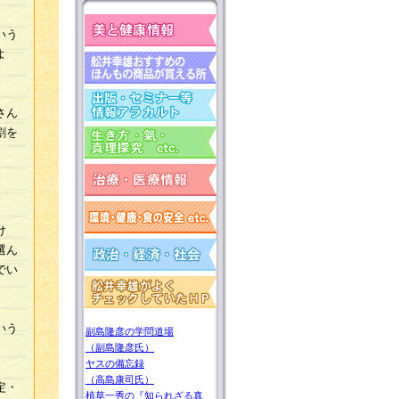
いう
よ
さん
割を
け
選ん
でい
いう
副島隆彦の学問道場
（副島隆彦氏）
ヤスの備忘録
（高島康司氏）
定・
植草一秀の『知られざる真