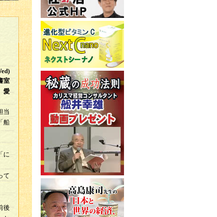
Wed)
書室
 愛
担当
「船
「に
って
前後