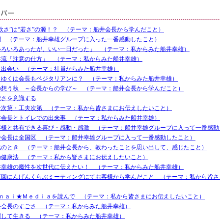
柔軟さ”は“若さ”の源！？ （テーマ：船井会長から学んだこと）
間 （テーマ：船井幸雄グループに入った一番感動したこと）
いろいろあったが、いい一日だった」 （テーマ：私からみた船井幸雄）
井流「注意の仕方」 （テーマ：私からみた船井幸雄）
と出会い （テーマ：社員からみた船井幸雄）
くゆくは会長もベジタリアンに？ （テーマ：私からみた船井幸雄）
の想う秋 ～会長からの学び～ （テーマ：船井会長から学んだこと）
虚さを意識する
分次第・工夫次第 （テーマ：私から皆さまにお伝えしたいこと）
井会長とトイレでの出来事 （テーマ：私からみた船井幸雄）
客様と共有できる喜び・感動・感激 （テーマ：船井幸雄グループに入って一番感動
井会長は全国区 （テーマ：船井幸雄グループに入って一番感動したこと）
化のとき （テーマ：船井会長から、教わったことを思い出して、感じたこと）
の健康法 （テーマ：私から皆さまにお伝えしたいこと）
井幸雄の魔性を次世代に伝えたい！ （テーマ：私からみた船井幸雄）
三回にんげんくらぶミーティングにてお客様から学んだこと （テーマ：私から皆さ
ｕｎａｉ★Ｍｅｄｉａを読んで （テーマ：私から皆さまにお伝えしたいこと）
井会長のすごさ （テーマ：私からみた船井幸雄）
謝して生きる （テーマ：私からみた船井幸雄）