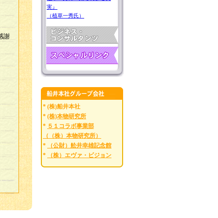
実』
（植草一秀氏）
感謝
* (株)船井本社
*
(株)本物研究所
*
５１コラボ事業部
（（株）本物研究所）
*
（公財）舩井幸雄記念館
*
（株）エヴァ・ビジョン