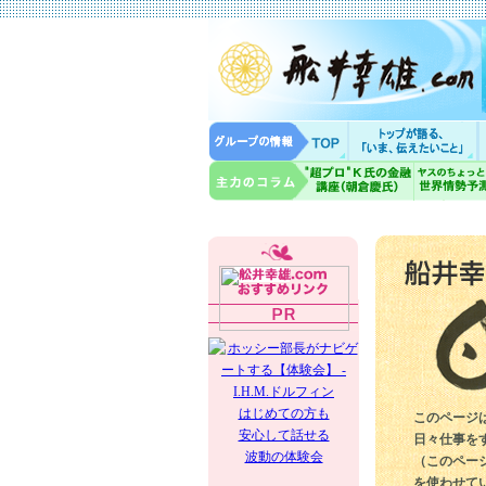
はじめての方も
このページ
安心して話せる
日々仕事を
波動の体験会
（このペー
を使わせて