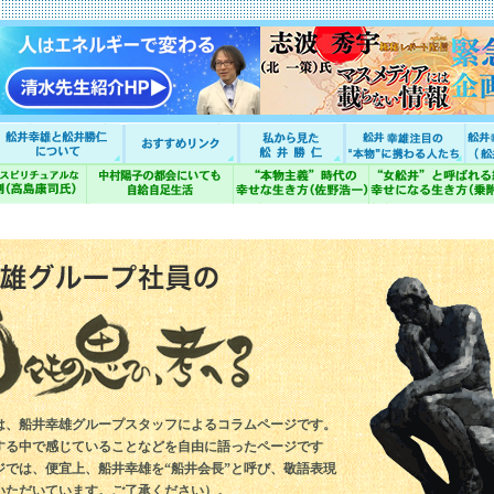
は、船井幸雄グループスタッフによるコラムページです。
する中で感じていることなどを自由に語ったページです
ジでは、便宜上、船井幸雄を“船井会長”と呼び、敬語表現
いただいています。ご了承ください）。