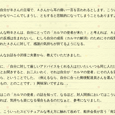
自分がＢさんの立場で、Ａさんから耳の痛い一言を言われるとします。こう
かなりへこんでしまうし、ともすると悲観的になってしまうこともあります
んな時Ｂさんは、自分にとっての「カルマの使者が来た！」と考えれば、Ａ
の反感は生まれないし、むしろ自分の成長（カルマの解消）のためにその役
れたＡさんに対して、感謝の気持ちが持てるようになる。
んなお話を小沢様ご夫妻から、教えていただきました。
に、「自分に対して厳しいアドバイスをくれる人はだいたいいつも同じ人だ
とお聞きすると、お二人いわく、それは自分が「カルマの使者」にその人を
ら、ということでした。（例えるなら、自分に合った郵便配達員さんを選ん
もの、とのことです。）興味深いですよね…。
はこの「カルマの使者」の話を知って、なるほど、対人関係においてはこう
れば、気持ちも楽になる場合もあるのだなぁと、参考になりました。
、こういったスピリチュアルな考え方に触れて改めて、船井会長が言う「肯