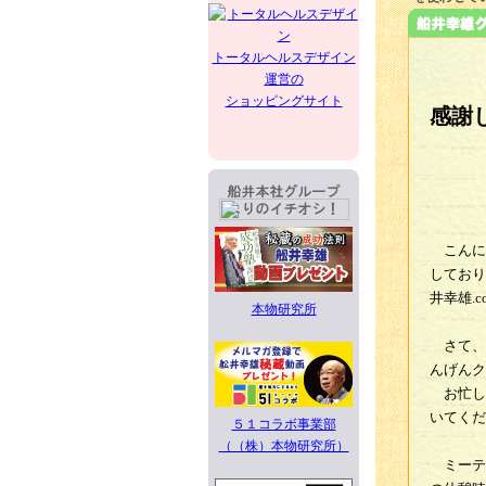
トータルヘルスデザイン
運営の
ショッピングサイト
感謝
こんに
しており
井幸雄.
本物研究所
さて、
んげんク
お忙し
いてくだ
５１コラボ事業部
（（株）本物研究所）
ミーテ