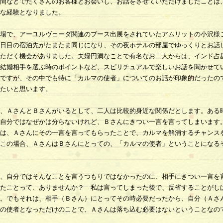
間などでたくさんのお客様とお会いし、お話をさせていただけましたことは
な経験となりました。
場で、アーユルヴェーダ関連のブース出展をされていたアムリットの小沢様
日目の宿泊先がたまたま同じになり、その夜ホテルの部屋でゆっくりとお話
ただく機会がありました。夫婦円満なことで有名なお二人からは、インド占
結婚相手を選ぶ時のポイントなど、スピリチュアルで楽しいお話を聞かせて
ですが、その中でも特に「カルマの使者」についてのお話が印象的だったの
たいと思います。
、ＡさんとＢさんがいるとして、二人は比較的身近な関係だとします。ある
自分ではなぜかは分らないけれど、Ｂさんにきつい一言を言ってしまいます
は、Ａさんにその一言を言ってもらったことで、カルマを解消するチャンス
この場合、ＡさんはＢさんにとっての、「カルマの使者」ということになる
、自分ではそんなことを言うつもりではなかったのに、相手にきつい一言を
たことって、ありませんか？ 私は言ってしまった後で、反省することがし
。でもそれは、相手（Ｂさん）にとってその時必要だったから、自分（Ａさ
の使者となっただけのことで、Ａさんは落ち込む必要はないということなの