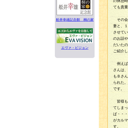
の休憩時
ても貴重
その会
舩井幸雄記念館 桐の家
妻と、１
させてい
のお話や
だいたの
エヴァ・ビジョン
ご紹介し
例えば
さんは、
もＢさん
られた。
です。
皆様も
てしまっ
ば・・・
がカルマ
す。