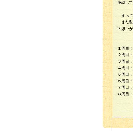
感謝して
すべて
まだ私
の思いが
１周目：
２周目：
３周目：
４周目：
５周目：
６周目：
７周目：
８周目：