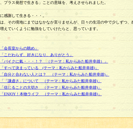
、プラス発想で生きる」ことの意味を、考えさせられました。
に感謝して生きる・・・。
は、その境地にまではなかなか至りませんが、日々の生活の中で少しずつ、
増えていくように勉強をしていけたらと、思っています。
「会長室からの眺め」
「こだわらず、好きになり、ありがとう」
「バイクに氣・・・！？ （テーマ：私からみた船井幸雄）」
「すべて決まっている (テーマ：私からみた船井幸雄)」
「自分と合わない人とは？ （テーマ：私からみた船井幸雄)」
「「謙虚さ」について （テーマ：私からみた船井幸雄)」
「信じることの大切さ （テーマ：私からみた船井幸雄)」
「ENJOY！本物ライフ （テーマ：私からみた船井幸雄)」