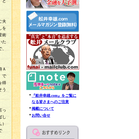
、と
ご夫
しを
星術
いた
で、
時Ａ
。で
を得
そう
*
『舩井幸雄.com』をご覧に
なる皆さまへのご注意
*
掲載について
言っ
*
お問い合せ
ばし
ん）
で