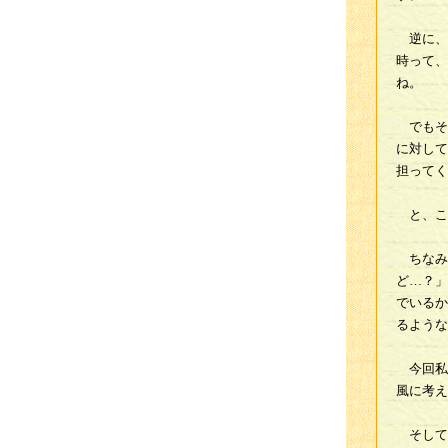
逆に、
時って、
ね。
でもそ
に対して
担ってく
と、こ
ちなみ
ど…？」
でいるか
るような
今回私
風に考え
そして