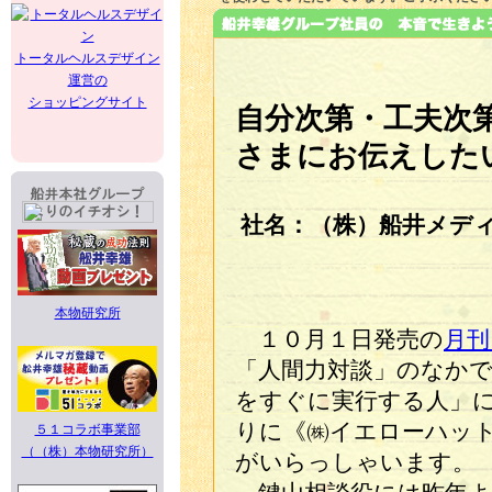
トータルヘルスデザイン
運営の
ショッピングサイト
自分次第・工夫次
さまにお伝えした
社名：（株）船井メディア
本物研究所
１０月１日発売の
月刊『
「人間力対談」のなか
をすぐに実行する人」
りに《㈱イエローハッ
５１コラボ事業部
（（株）本物研究所）
がいらっしゃいます。