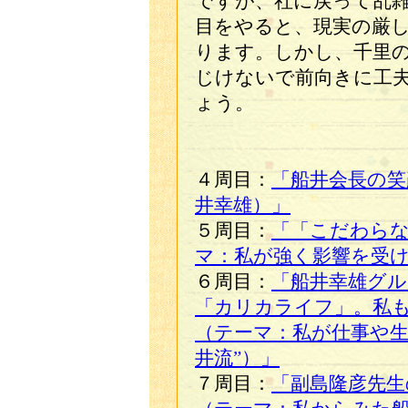
ですが、社に戻って乱
目をやると、現実の厳
ります。しかし、千里
じけないで前向きに工
ょう。
４周目：
「船井会長の笑
井幸雄）」
５周目：
「「こだわら
マ：私が強く影響を受
６周目：
「船井幸雄グ
「カリカライフ」。私
（テーマ：私が仕事や生
井流”）」
７周目：
「副島隆彦先