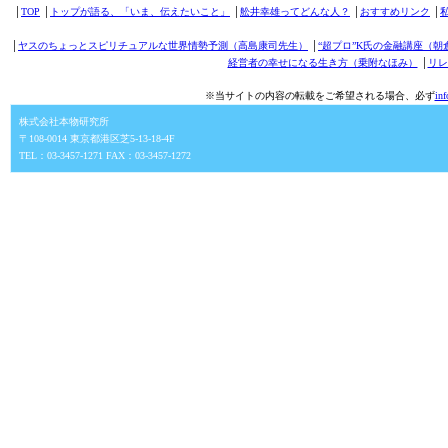
│
TOP
│
トップが語る、「いま、伝えたいこと」
│
舩井幸雄ってどんな人？
│
おすすめリンク
│
│
ヤスのちょっとスピリチュアルな世界情勢予測（高島康司先生）
│
“超プロ”K氏の金融講座（朝
経営者の幸せになる生き方（乗附なほみ）
│
リレ
※当サイトの内容の転載をご希望される場合、必ず
in
株式会社本物研究所
〒108-0014 東京都港区芝5-13-18-4F
TEL：03-3457-1271 FAX：03-3457-1272