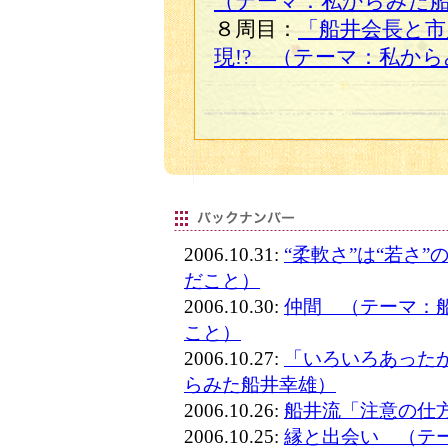
（テーマ：私からみた
８周目：
「船井会長と市
現!? （テーマ：私か
2006.10.31:
“柔軟さ”は“若さ
だこと）
2006.10.30:
仲間 （テーマ：
こと）
2006.10.27:
「いろいろあった
らみた船井幸雄）
2006.10.26:
船井流「注意の仕
2006.10.25:
縁と出会い （テ