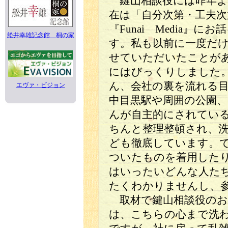
鍵山相談役には昨年よ
在は「自分次第・工夫
『Funai Media』
舩井幸雄記念館 桐の家
す。私も以前に一度だ
せていただいたことが
にはびっくりしました
ん、会社の裏を流れる
エヴァ・ビジョン
中目黒駅や周囲の公園
んが自主的にされてい
ちんと整理整頓され、
ども徹底しています。
ついたものを着用した
はいったいどんな人た
たくわかりませんし、
取材で鍵山相談役のお
は、こちらの心まで洗