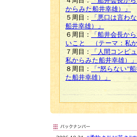
４周目：
「船井会長から
からみた船井幸雄）」
５周目：
「悪口は言わ
船井幸雄）」
６周目：
「船井会長か
いこと （テーマ：私
７周目：
「人間コンピュ
私からみた船井幸雄）
８周目：
「“怒らない”
た船井幸雄）」