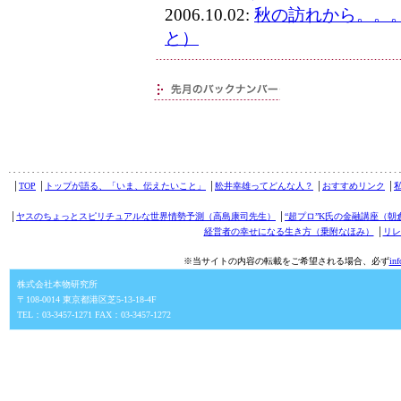
2006.10.02:
秋の訪れから。。
と）
│
TOP
│
トップが語る、「いま、伝えたいこと」
│
舩井幸雄ってどんな人？
│
おすすめリンク
│
│
ヤスのちょっとスピリチュアルな世界情勢予測（高島康司先生）
│
“超プロ”K氏の金融講座（朝
経営者の幸せになる生き方（乗附なほみ）
│
リレ
※当サイトの内容の転載をご希望される場合、必ず
in
株式会社本物研究所
〒108-0014 東京都港区芝5-13-18-4F
TEL：03-3457-1271 FAX：03-3457-1272