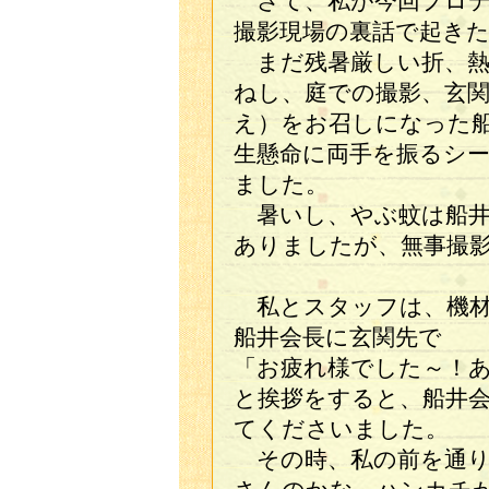
さて、私が今回プロデ
撮影現場の裏話で起き
まだ残暑厳しい折、熱
ねし、庭での撮影、玄
え）をお召しになった
生懸命に両手を振るシ
ました。
暑いし、やぶ蚊は船井
ありましたが、無事撮
私とスタッフは、機材
船井会長に玄関先で
「お疲れ様でした～！
と挨拶をすると、船井
てくださいました。
その時、私の前を通り