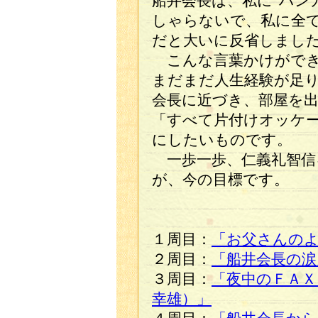
船井会長は、私に“ハン
しゃらないで、私に全
だと大いに反省しまし
こんな言葉かけができ
まだまだ人生経験が足
会長に近づき、部屋を
「すべて片付けオッケ
にしたいものです。
一歩一歩、仁義礼智信
が、今の目標です。
１周目：
「お父さんの
２周目：
「船井会長の涙
３周目：
「夜中のＦＡＸ
幸雄）」