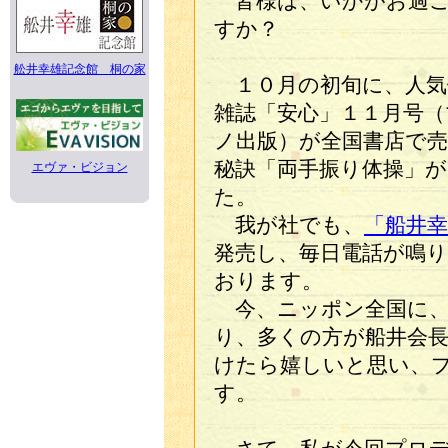
皆様は、いかがお過
すか？
舩井幸雄記念館 桐の家
１０月の初旬に、人気
雑誌「安心」１１月号（
ノ出版）が全国書店で
秘訣「両手振り体操」
エヴァ・ビジョン
た。
我が社でも、
「船井
発売し、毎日電話が鳴
おります。
今、ニッポン全国に、
り、多くの方が船井会
けたら嬉しいと思い、
す。