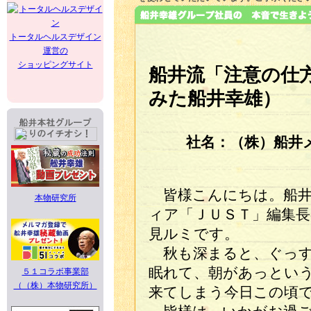
トータルヘルスデザイン
運営の
ショッピングサイト
船井流「注意の仕
みた船井幸雄）
社名：（株）船井
皆様こんにちは。船井
本物研究所
ィア「ＪＵＳＴ」編集長
見ルミです。
秋も深まると、ぐっ
眠れて、朝があっとい
５１コラボ事業部
（（株）本物研究所）
来てしまう今日この頃