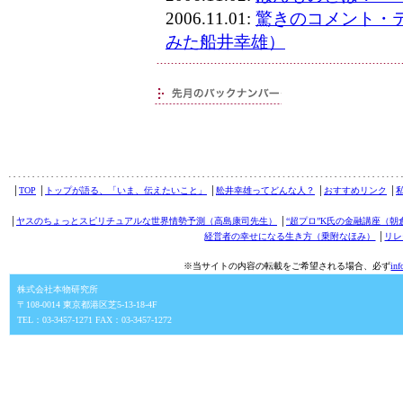
2006.11.01:
驚きのコメント・
みた船井幸雄）
│
TOP
│
トップが語る、「いま、伝えたいこと」
│
舩井幸雄ってどんな人？
│
おすすめリンク
│
│
ヤスのちょっとスピリチュアルな世界情勢予測（高島康司先生）
│
“超プロ”K氏の金融講座（朝
経営者の幸せになる生き方（乗附なほみ）
│
リレ
※当サイトの内容の転載をご希望される場合、必ず
in
株式会社本物研究所
〒108-0014 東京都港区芝5-13-18-4F
TEL：03-3457-1271 FAX：03-3457-1272