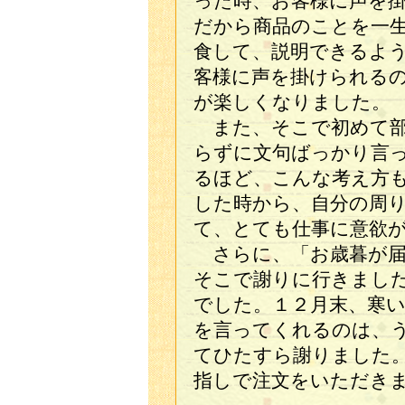
った時、お客様に声を
だから商品のことを一
食して、説明できるよ
客様に声を掛けられる
が楽しくなりました。
また、そこで初めて部
らずに文句ばっかり言
るほど、こんな考え方
した時から、自分の周
て、とても仕事に意欲
さらに、「お歳暮が届
そこで謝りに行きまし
でした。１２月末、寒
を言ってくれるのは、
てひたすら謝りました
指しで注文をいただき