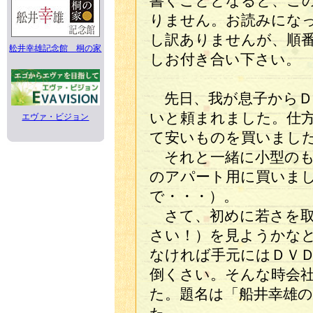
書くこととなると、こ
りません。お読みにな
し訳ありませんが、順
舩井幸雄記念館 桐の家
しお付き合い下さい。
先日、我が息子からＤ
いと頼まれました。仕
エヴァ・ビジョン
て安いものを買いまし
それと一緒に小型のも
のアパート用に買いま
で・・・）。
さて、初めに若さを取
さい！）を見ようかな
なければ手元にはＤＶ
倒くさい。そんな時会
た。題名は「船井幸雄