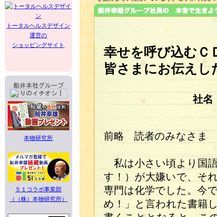
トータルヘルスデザイン
運営の
ショッピングサイト
幸せを呼び込むＣ
皆さまにお伝えし
社名
前略 読者のみなさま
本物研究所
私は小さい頃より国語
す！）が大嫌いで、そ
専門は化学でした。今
５１コラボ事業部
（（株）本物研究所）
め！」と言われた書籍