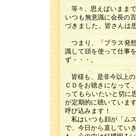
等々、思えばいままで
いつも無意識に会長の
づきました。皆さんは
つまり、「プラス発想
識して頭を使って仕事
ず・・・。
皆様も、是非今以上の
ＣＤをお聴きになって
ってもらいたいと切に
が定期的に聴いていま
呼び込みます！
私はいつも顔が「ムス
で、今日から直してい