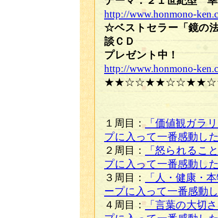
テーマ：２１世紀型 
http://www.honmono-ken.co
☆ベストセラー「鏡の
談ＣＤ
プレゼント中！
http://www.honmono-ken.
★★☆☆★★☆☆★★☆
１周目：
「価値観ガラリ
プに入って一番感動し
２周目：
「怒られるこ
プに入って一番感動し
３周目：
「人・健康・本
ープに入って一番感動
４周目：
「言葉の大切さ