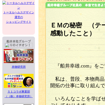
トータルヘルスデザイン
運営の
ショッピングサイト
ＥＭの秘密 （テ
感動したこと）
『船井幸雄.com』を
本物研究所
私は、普段、本物商品
開拓の仕事に取り組ん
５１コラボ事業部
（（株）本物研究所）
いろんなことを学ばせ