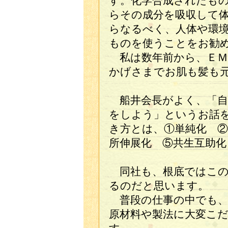
す。化学合成されたも
らその成分を吸収して
らなるべく、人体や環
ものを使うことをお勧
私は数年前から、ＥＭ
かげさまでお肌も髪も
船井会長がよく、「自
をしよう」というお話
き方とは、①単純化 ②
所伸展化 ⑤共生互助化
同社も、根底ではこの
るのだと思います。
普段の仕事の中でも、
原材料や製法に大変こ