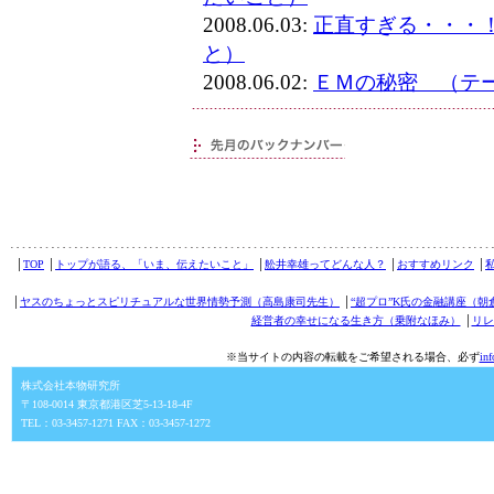
2008.06.03:
正直すぎる・・・
と）
2008.06.02:
ＥＭの秘密 （テ
│
TOP
│
トップが語る、「いま、伝えたいこと」
│
舩井幸雄ってどんな人？
│
おすすめリンク
│
│
ヤスのちょっとスピリチュアルな世界情勢予測（高島康司先生）
│
“超プロ”K氏の金融講座（朝
経営者の幸せになる生き方（乗附なほみ）
│
リレ
※当サイトの内容の転載をご希望される場合、必ず
in
株式会社本物研究所
〒108-0014 東京都港区芝5-13-18-4F
TEL：03-3457-1271 FAX：03-3457-1272