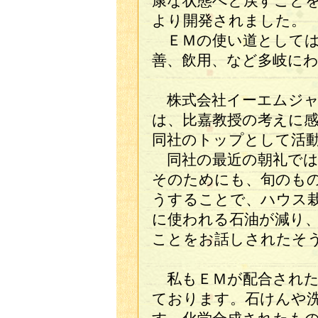
康な状態へと戻すこと
より開発されました。
ＥＭの使い道としては
善、飲用、など多岐に
株式会社イーエムジャ
は、比嘉教授の考えに
同社のトップとして活
同社の最近の朝礼では
そのためにも、旬のも
うすることで、ハウス
に使われる石油が減り
ことをお話しされたそ
私もＥＭが配合された
ております。石けんや