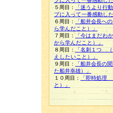
プに入って一番感動し
５周目：
「迷うより行動
プに入って一番感動し
６周目：
「船井会長への
ら学んだこと）」
７周目：
「今はまだわ
から学んだこと）」
８周目：
「名刺１つ 
えしたいこと）」
９周目：
「船井会長の聞
た船井幸雄）」
１０周目：
「即時処理 
と）」