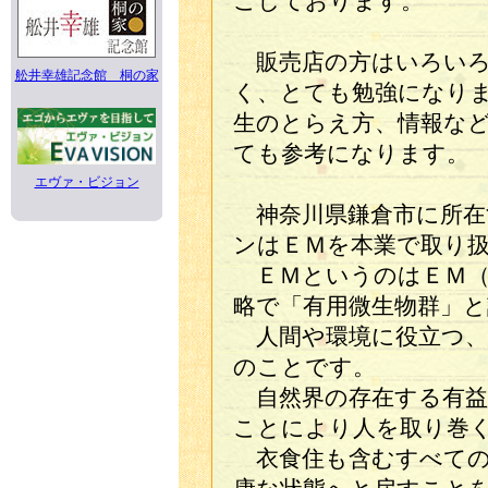
ごしております。
販売店の方はいろいろ
舩井幸雄記念館 桐の家
く、とても勉強になり
生のとらえ方、情報な
ても参考になります。
エヴァ・ビジョン
神奈川県鎌倉市に所在
ンはＥＭを本業で取り
ＥＭというのはＥＭ（Effect
略で「有用微生物群」
人間や環境に役立つ、
のことです。
自然界の存在する有益
ことにより人を取り巻
衣食住も含むすべての