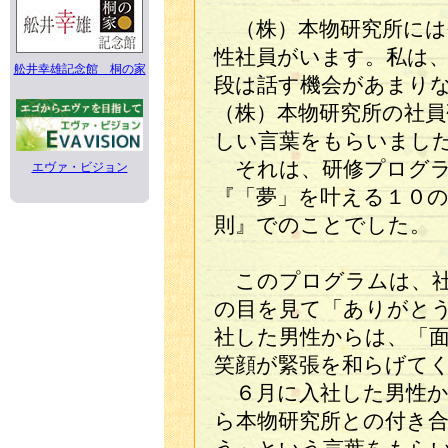
（株）本物研究所には
性社員がいます。私は
舩井幸雄記念館 桐の家
段は話す機会があまり
（株）本物研究所の社
しい言葉をもらいまし
それは、研修プログラ
エヴァ・ビジョン
『「夢」を叶える１０
則』でのことでした。
このプログラムは、社
の目を見て「ありがと
社した男性からは、「
笑顔が緊張を和らげて
６月に入社した男性か
ら本物研究所との付き