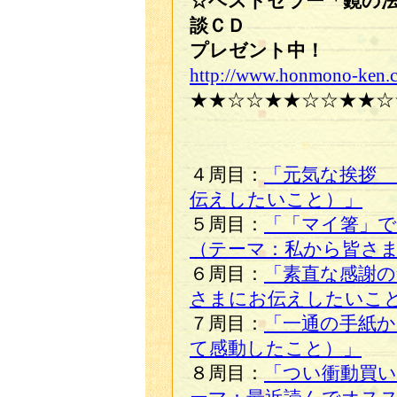
☆ベストセラー「鏡の
談ＣＤ
プレゼント中！
http://www.honmono-ken.
★★☆☆★★☆☆★★☆
４周目：
「元気な挨拶
伝えしたいこと）」
５周目：
「「マイ箸」
（テーマ：私から皆さ
６周目：
「素直な感謝の
さまにお伝えしたいこ
７周目：
「一通の手紙
て感動したこと）」
８周目：
「つい衝動買