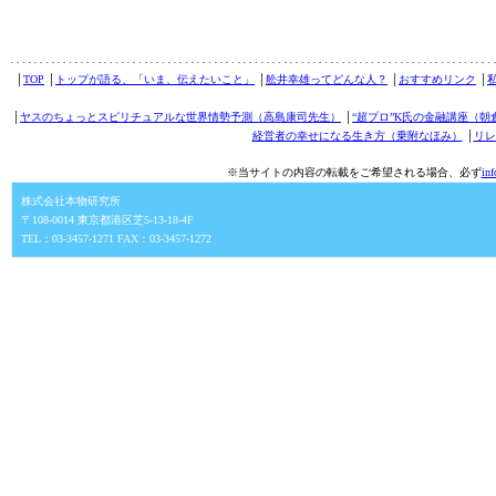
│
TOP
│
トップが語る、「いま、伝えたいこと」
│
舩井幸雄ってどんな人？
│
おすすめリンク
│
│
ヤスのちょっとスピリチュアルな世界情勢予測（高島康司先生）
│
“超プロ”K氏の金融講座（朝
経営者の幸せになる生き方（乗附なほみ）
│
リレ
※当サイトの内容の転載をご希望される場合、必ず
in
株式会社本物研究所
〒108-0014 東京都港区芝5-13-18-4F
TEL：03-3457-1271 FAX：03-3457-1272