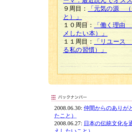
ーマ：最近読んでオス
９周目：
「元気の源 （
と）」
１０周目：
「働く理由 
メしたい本）」
１１周目：
「リユース
る私の習慣）」
2008.06.30:
仲間からのありが
たこと）
2008.06.27:
日本の伝統文化を
えしたいこと）