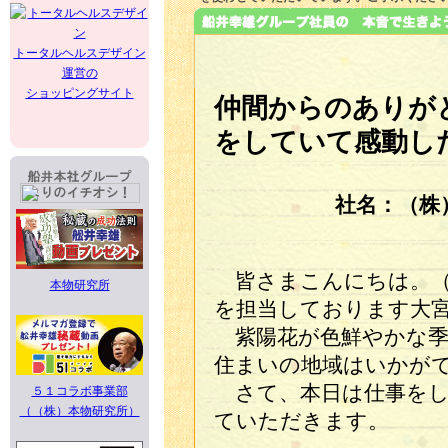
トータルヘルスデザイン
運営の
ショッピングサイト
仲間からのありが
をしていて感動し
社名：（株
皆さまこんにちは。（
本物研究所
を担当しております大
紫陽花が色鮮やかな季
住まいの地域はいかが
さて、本日は仕事をし
５１コラボ事業部
（（株）本物研究所）
ていただきます。