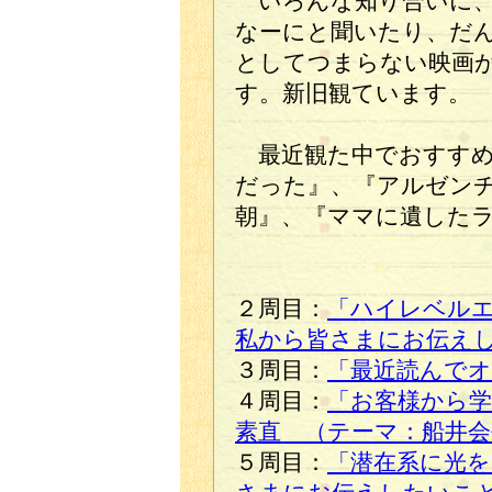
いろんな知り合いに、
なーにと聞いたり、だ
としてつまらない映画
す。新旧観ています。
最近観た中でおすすめ
だった』、『アルゼン
朝』、『ママに遺した
２周目：
「ハイレベル
私から皆さまにお伝え
３周目：
「最近読んで
４周目：
「お客様から学
素直 （テーマ：船井
５周目：
「潜在系に光