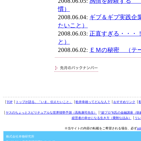
2008.06.05:
感情を経験する 
慣）
2008.06.04:
ギブ＆ギブ実践企
たいこと）
2008.06.03:
正直すぎる・・・
と）
2008.06.02:
ＥＭの秘密 （テ
│
TOP
│
トップが語る、「いま、伝えたいこと」
│
舩井幸雄ってどんな人？
│
おすすめリンク
│
│
ヤスのちょっとスピリチュアルな世界情勢予測（高島康司先生）
│
“超プロ”K氏の金融講座（朝
経営者の幸せになる生き方（乗附なほみ）
│
リレ
※当サイトの内容の転載をご希望される場合、必ず
in
株式会社本物研究所