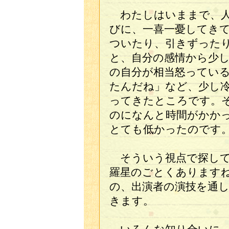
わたしはいままで、人
びに、一喜一憂してき
ついたり、引きずった
と、自分の感情から少
の自分が相当怒ってい
たんだね」など、少し
ってきたところです。
のになんと時間がかか
とても低かったのです
そういう視点で探して
羅星のごとくあります
の、出演者の演技を通
きます。