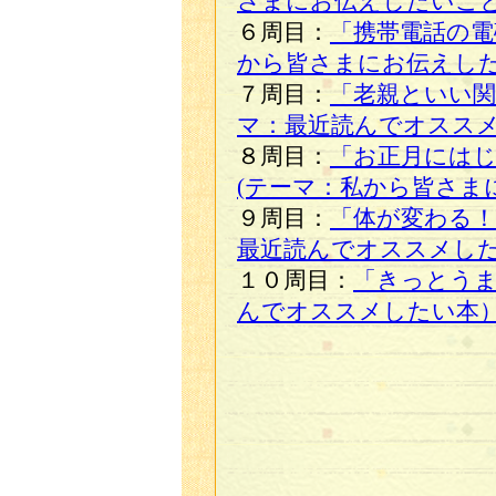
さまにお伝えしたいこ
６周目：
「携帯電話の電
から皆さまにお伝えし
７周目：
「老親といい関
マ：最近読んでオスス
８周目：
「お正月には
(テーマ：私から皆さま
９周目：
「体が変わる！
最近読んでオススメし
１０周目：
「きっとう
んでオススメしたい本