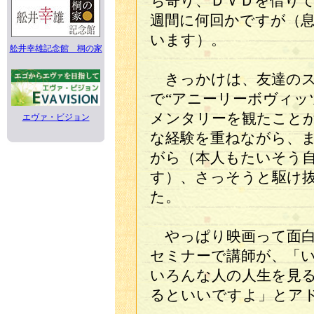
ち寄り、ＤＶＤを借り
週間に何回かですが（
います）。
舩井幸雄記念館 桐の家
きっかけは、友達のス
で“アニーリーボヴィッ
メンタリーを観たこと
エヴァ・ビジョン
な経験を重ねながら、
がら（本人もたいそう
す）、さっそうと駆け
た。
やっぱり映画って面白
セミナーで講師が、「
いろんな人の人生を見
るといいですよ」とア