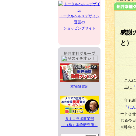
トータルヘルスデザイン
運営の
ショッピングサイト
感謝
と）
こんに
本物研究所
主に
「
年も新
「にん
ートさせ
５１コラボ事業部
じる今日
（（株）本物研究所）
※昨年１