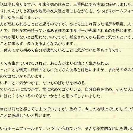
話は少し戻りますが、年末年始の休みに、三重県にある実家に帰省しました
りにのんびりと家族や地元の友人達と過ごしながらも、やっぱりホームフィ
着くなあと感じました。
方が感じられることだと思うのですが、やはり生まれ育った場所や環境、人
とで、自分が本来持っているある種のエネルギーが充電されるのを感じます
それが足りないとは思わないのですが、補充されてから初めて気づくという
ことに限らず、多々あるような気がします。
、休んでから初めて自分が疲れていることに気がついた等もそうです。
くても生きていけるけれど、ある方がより心地よく生きられる。
ったことは物質・精神面ともにたくさんあるとは思いますが、またその逆の
のではないかと思います。
いることに気がつかず、ないものばかりを求める。
ていることに気づかず、常に求めてばかりいる、自分自身を含め、そんな人
にはたくさんいるのではないかとふと思ってしまいました。
当たり前だと感じてしまっていますが、改めて、今この地球上で生かしてい
ことに感謝したいと思います。
いうホームフィールドで、いつしか忘れていた、そんな基本的な想いを思い