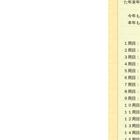
た年末年
今年も
本年も
１周目：
２周目：
３周目：
４周目：
５周目：
６周目：
７周目：
８周目：
９周目：
１０周目
１１周目
１２周目
１３周目
１４周目
１５周目