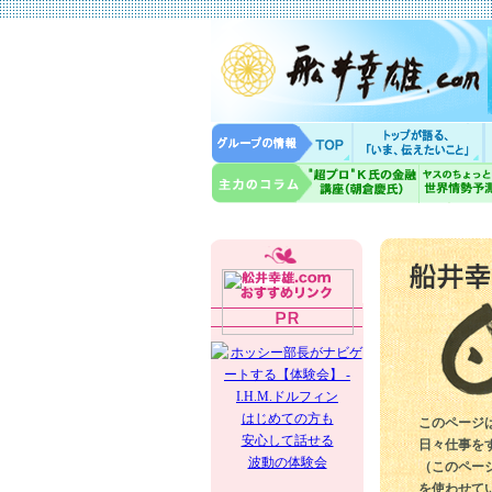
はじめての方も
このページ
安心して話せる
日々仕事を
波動の体験会
（このペー
を使わせて