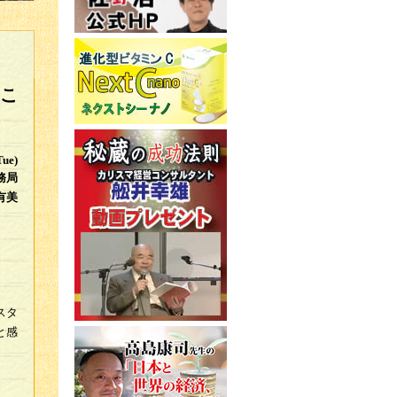
こ
Tue)
務局
有美
スタ
と感