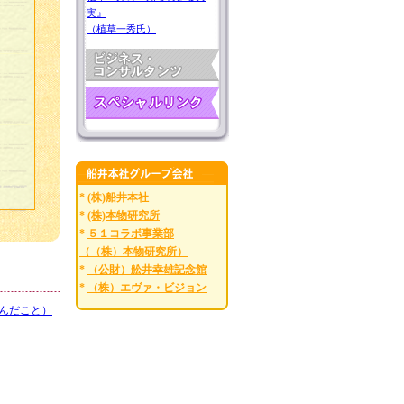
実』
（植草一秀氏）
* (株)船井本社
*
(株)本物研究所
*
５１コラボ事業部
（（株）本物研究所）
*
（公財）舩井幸雄記念館
*
（株）エヴァ・ビジョン
んだこと）