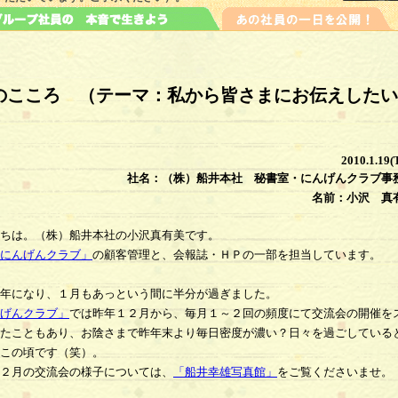
のこころ （テーマ：私から皆さまにお伝えしたい
2010.1.19(
社名：（株）船井本社 秘書室・にんげんクラブ事
名前：小沢 真
ちは。（株）船井本社の小沢真有美です。
にんげんクラブ」
の顧客管理と、会報誌・ＨＰの一部を担当しています。
年になり、１月もあっという間に半分が過ぎました。
げんクラブ」
では昨年１２月から、毎月１～２回の頻度にて交流会の開催を
たこともあり、お陰さまで昨年末より毎日密度が濃い？日々を過ごしている
この頃です（笑）。
２月の交流会の様子については、
「船井幸雄写真館」
をご覧くださいませ。