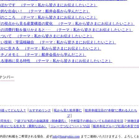
かぽかです （テーマ：私から皆さまにお伝えしたいこと）
命的な出会い！ （テーマ：船井会長から学んだこと）
謝のこころ （テーマ：私から皆さまにお伝えしたいこと）
ゴの視点から見る産業構造の変化 （テーマ：私から皆さまにお伝えしたいこと）
分の消費行動を振りかえると･･･ （テーマ：私から皆さまにお伝えしたいこと）
について （テーマ：私から皆さまにお伝えしたいこと）
しい技術・常温核融合 （テーマ：私から皆さまにお伝えしたいこと）
豊かに生きる （テーマ：私から皆さまにお伝えしたいこと）
ノチノオモミ （テーマ：船井会長から学んだこと）
れる漫画に見る特性 （テーマ：私から皆さまにお伝えしたいこと）
幸雄ってどんな人？
│
おすすめリンク
│
私から見た舩井勝仁
│
舩井幸雄注目の“本物”に携わる人たち
プ
│
康司先生）
│
“超プロ”K氏の金融講座（朝倉慶氏）
│
中村陽子の都会にいても自給自足生活
│
“本物主
の幸せになる生き方（乗附なほみ）
│
リレーでつなぐ“ハート”の話
│
船井本社グループ社員の本音で
内容の転載をご希望される場合、必ず
info@funaiyukio.com
までご連絡いただけますよう、よろしく