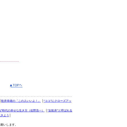
│
舩井幸雄の「この人いいよ！」
│
“ココ”にクローズアッ
義”時代の幸せな生き方（佐野浩一）
│
“女舩井”と呼ばれる
生きよう
│
お願いします。