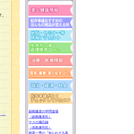
す。
副島隆彦の学問道場
）」
（副島隆彦氏）
ヤスの備忘録
（高島康司氏）
植草一秀の『知られざる真