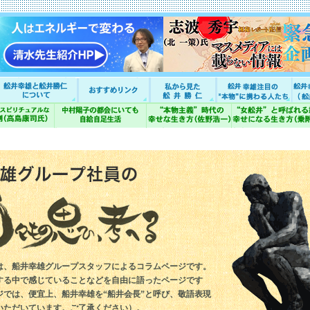
は、船井幸雄グループスタッフによるコラムページです。
する中で感じていることなどを自由に語ったページです
ジでは、便宜上、船井幸雄を“船井会長”と呼び、敬語表現
いただいています。ご了承ください）。