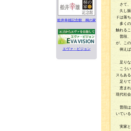
さて、
久し振
ドは落ち
舩井幸雄記念館 桐の家
多くの
触れるこ
普段、
が、この
エヴァ・ビジョン
例えば
足りな
こうい
スもある
足りて
恵まれ
現代社会
普段は
いている
実家と