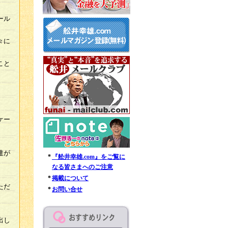
。
ール
々に
。
こと
ケー
達が
*
『舩井幸雄.com』をご覧に
なる皆さまへのご注意
*
掲載について
ただ
*
お問い合せ
出し