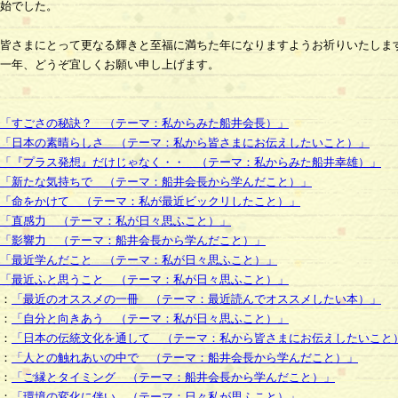
始でした。
皆さまにとって更なる輝きと至福に満ちた年になりますようお祈りいたしま
一年、どうぞ宜しくお願い申し上げます。
「すごさの秘訣？ （テーマ：私からみた船井会長）」
「日本の素晴らしさ （テーマ：私から皆さまにお伝えしたいこと）」
「『プラス発想』だけじゃなく・・ （テーマ：私からみた船井幸雄）」
「新たな気持ちで （テーマ：船井会長から学んだこと）」
「命をかけて （テーマ：私が最近ビックリしたこと）」
「直感力 （テーマ：私が日々思ふこと）」
「影響力 （テーマ：船井会長から学んだこと）」
「最近学んだこと （テーマ：私が日々思ふこと）」
「最近ふと思うこと （テーマ：私が日々思ふこと）」
：
「最近のオススメの一冊 （テーマ：最近読んでオススメしたい本）」
：
「自分と向きあう （テーマ：私が日々思ふこと）」
：
「日本の伝統文化を通して （テーマ：私から皆さまにお伝えしたいこと
：
「人との触れあいの中で （テーマ：船井会長から学んだこと）」
：
「ご縁とタイミング （テーマ：船井会長から学んだこと）」
：
「環境の変化に伴い （テーマ：日々私が思ふこと）」