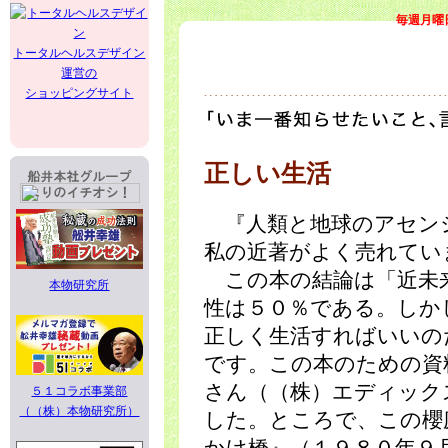
毎週月曜
トータルヘルスデザイン
運営の
ショッピングサイト
正しい生活
『人類と地球のアセン
私の近著がよく売れてい
この本の結論は「近未
本物研究所
性は５０％である。しか
正しく生活すればいいの
です。この本のための資
さん（（株）エディック
５１コラボ事業部
（（株）本物研究所）
した。ところで、この櫻