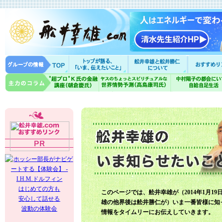
はじめての方も
このページでは、舩井幸雄が（2014年1月19
安心して話せる
雄の他界後は舩井勝仁が）いま一番皆様に知
波動の体験会
情報をタイムリーにお伝えしていきます。