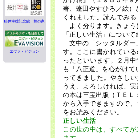
かけ橋』（１９８０年９
著、蓬田やすひろ／絵）
くれました。読んでみる
舩井幸雄記念館 桐の家
よく分ります。きょう
「正しい生活」について
文中の「シッタルダー
す。ここに書かれている
エヴァ・ビジョン
ったといいます。２月中
も「八正道」を心がけて
ってきました。やさしい
うえ、よろしければ、実
の本は三宝出版（ＴＥＬ
から入手できますので、
をお読みください。
正しい生活
この世の中は、すべてが