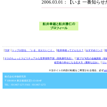
2006.03.01：【いま 一番知
│
TOP
│
トップが語る、「いま、伝えたいこと」
│
舩井幸雄ってどんな人？
│
おすすめリンク
│
│
ヤスのちょっとスピリチュアルな世界情勢予測（高島康司先生）
│
“超プロ”K氏の金融講座（朝
経営者の幸せになる生き方（乗附なほみ）
│
リレ
※当サイトの内容の転載をご希望される場合、必ず
in
株式会社本物研究所
〒108-0014 東京都港区芝5-13-18-4F
TEL：03-3457-1271 FAX：03-3457-1272