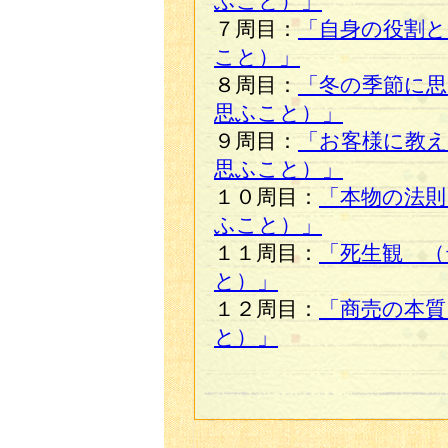
ふこと）」
７周目：
「自身の役割と
こと）」
８周目：
「冬の季節に思
思ふこと）」
９周目：
「お客様に教
思ふこと）」
１０周目：
「本物の法則
ふこと）」
１１周目：
「死生観 （
と）」
１２周目：
「商売の本質
と）」