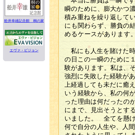
本当に勝負は一瞬です
瞬のために、膨大かつ
積み重ねを繰り返して
舩井幸雄記念館 桐の家
にも関わらず、勝負の
めるケースがあります
私にも人生を賭けた時
エヴァ・ビジョン
の日この一瞬のために
験があります。私は、
強烈に失敗した経験が
上経過しても未だに癒
いう経験から、私の何
った理由は何だったの
にまで、見出そうとす
いました。 全てを懸
何で自分の人生や、人