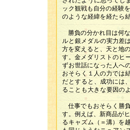
されたように思ってし
ック観戦も自分の経験
のような経緯を経たら
勝負の分かれ目は何な
ルと銀メダルの実力差
方を変えると、天と地
す。金メダリストのヒ
ずお世話になった人へ
おそらく１人の力では
だとすると、成功には、
ることも大きな要因の
仕事でもおそらく勝負
す。例えば、新商品が
るキャズム（＝溝）を