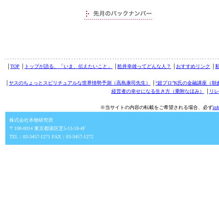
│
TOP
│
トップが語る、「いま、伝えたいこと」
│
舩井幸雄ってどんな人？
│
おすすめリンク
│
│
ヤスのちょっとスピリチュアルな世界情勢予測（高島康司先生）
│
“超プロ”K氏の金融講座（朝
経営者の幸せになる生き方（乗附なほみ）
│
リレ
※当サイトの内容の転載をご希望される場合、必ず
in
株式会社本物研究所
〒108-0014 東京都港区芝5-13-18-4F
TEL：03-3457-1271 FAX：03-3457-1272