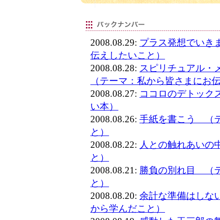
2008.08.29:
プラス発想でいき
伝えしたいこと）
2008.08.28:
スピリチュアル・
（テーマ：私から皆さまにお
2008.08.27:
ココロのデトック
い本）
2008.08.26:
手紙を書こう （
と）
2008.08.22:
人との触れあいの
と）
2008.08.21:
勝負の別れ目 （
と）
2008.08.20:
余計な準備はしな
から学んだこと）