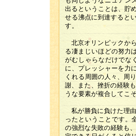
も同じようなニュアン
出るということは、貯
せる沸点に到達すると
す。
北京オリンピックから
る凄まじいほどの努力
がむしゃらなだけでな
に、プレッシャーを力
くれる周囲の人々、周
謝、また、挫折の経験
うな要素が複合してこ
私が勝負に負けた理由
ったということです。
の強烈な失敗の経験も