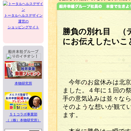
トータルヘルスデザイン
運営の
ショッピングサイト
勝負の別れ目 （
にお伝えしたいこ
今年のお盆休みは北京
本物研究所
ました。４年に１回の
手の意気込みは並々な
そのような想いが観て
ます。
５１コラボ事業部
（（株）本物研究所）